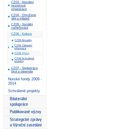
CZ03 - Nestátní
neziskové
organizace
CZ04 - Ohrožené
děti a mládež
CZ05 - Sociální
začleňování
CZ06 - Kultura
CZ06 Aktuality
CZ06 Základní
informace
CZ06 Výzvy
CZ06 Schválené
projekty
CZ07 - Spolupráce
škol a stipendia
Norské fondy 2009 -
2014
Schválené projekty
Bilaterální
spolupráce
Publikované výzvy
Strategické zprávy
a Výroční zasedání