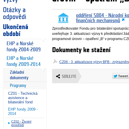
Otázky a
oddělení 5804 - Národní k
odpovědi
finančních mechanismů
Ukončená
Zprostředkovatel Fondu pro bilaterální spoluprá
období
uveřejňuje 3. aktualizaci výzvy k předkládání žád
programové úrovni – opatření „B“ v programu CZ
EHP a Norské
Dokumenty ke stažení
fondy 2004-2009
EHP a Norské
CZ06 - 3. aktualizace výzvy BFB - zvýrazně
fondy 2009-2014
Základní
SDÍLEJTE
dokumenty
Programy
CZ01 - Technická
asistence a
bilaterální fond
EHP fondy 2009 -
2014
CZ02 - Životní
prostředí