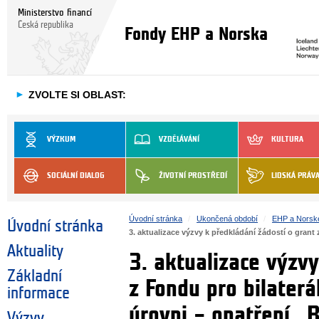
Ministerstvo financí
Česká republika
Fondy EHP a Norska
►
ZVOLTE SI OBLAST:
VÝZKUM
VZDĚLÁVÁNÍ
KULTURA
SOCIÁLNÍ DIALOG
ŽIVOTNÍ PROSTŘEDÍ
LIDSKÁ PRÁV
Úvodní stránka
Ukončená období
EHP a Norsk
Úvodní stránka
3. aktualizace výzvy k předkládání žádostí o gran
Aktuality
3. aktualizace výzvy
Základní
z Fondu pro bilater
informace
úrovni – opatření „
Výzvy