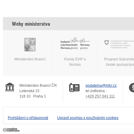
Weby ministerstva
Ministerstvo financí
Fondy EHP a
Program švýcarsk
Norska
české spoluprác
Ministerstvo financí ČR
podatelna@mfcr.cz
Letenská 15
tel.ústředna:
118 10
Praha 1
+420 257 041 111
Prohlášení o přístupnosti
Upravit souhlas s používáním cookies