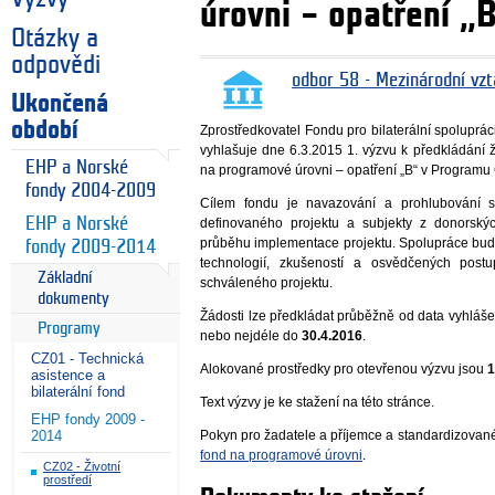
úrovni – opatření 
Otázky a
odpovědi
odbor 58 - Mezinárodní vzt
Ukončená
období
Zprostředkovatel Fondu pro bilaterální spoluprá
vyhlašuje dne 6.3.2015 1. výzvu k předkládání ž
EHP a Norské
na programové úrovni – opatření „B“ v Programu
fondy 2004-2009
Cílem fondu je navazování a prohlubování
EHP a Norské
definovaného projektu a subjekty z donorský
průběhu implementace projektu. Spolupráce bude
fondy 2009-2014
technologií, zkušeností a osvědčených postu
Základní
schváleného projektu.
dokumenty
Žádosti lze předkládat průběžně od data vyhláš
Programy
nebo nejdéle do
30.4.2016
.
CZ01 - Technická
Alokované prostředky pro otevřenou výzvu jsou
1
asistence a
bilaterální fond
Text výzvy je ke stažení na této stránce.
EHP fondy 2009 -
Pokyn pro žadatele a příjemce a standardizované 
2014
fond na programové úrovni
.
CZ02 - Životní
prostředí