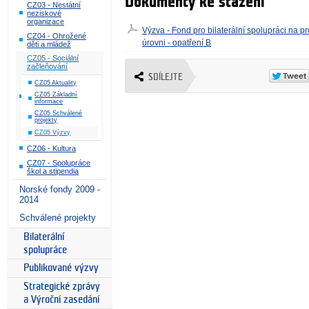
Dokumenty ke stažení
CZ03 - Nestátní
neziskové
organizace
Výzva - Fond pro bilaterální spolupráci na 
CZ04 - Ohrožené
úrovni - opatření B
děti a mládež
CZ05 - Sociální
začleňování
SDÍLEJTE
CZ05 Aktuality
CZ05 Základní
informace
CZ05 Schválené
projekty
CZ05 Výzvy
CZ06 - Kultura
CZ07 - Spolupráce
škol a stipendia
Norské fondy 2009 -
2014
Schválené projekty
Bilaterální
spolupráce
Publikované výzvy
Strategické zprávy
a Výroční zasedání