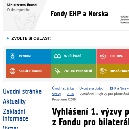
Ministerstvo financí
Česká republika
Fondy EHP a Norska
►
ZVOLTE SI OBLAST:
VÝZKUM
VZDĚLÁVÁNÍ
KULTURA
SOCIÁLNÍ DIALOG
ŽIVOTNÍ PROSTŘEDÍ
LIDSKÁ PRÁV
Úvodní stránka
Ukončená období
EHP a Norsk
Úvodní stránka
Výzvy
2015
Vyhlášení 1. výzvy pro předkládá
Programu CZ05
Aktuality
Vyhlášení 1. výzvy p
Základní
informace
z Fondu pro bilater
Výzvy