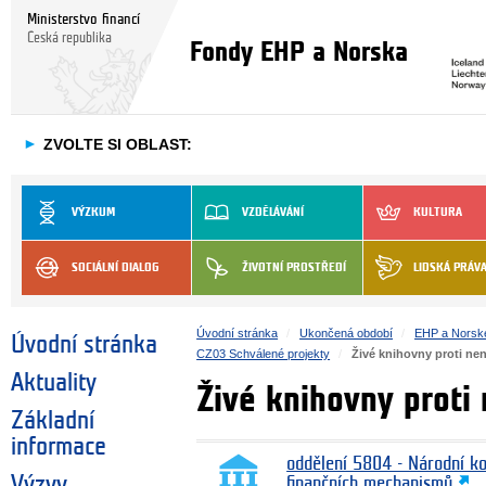
Ministerstvo financí
Česká republika
Fondy EHP a Norska
►
ZVOLTE SI OBLAST:
VÝZKUM
VZDĚLÁVÁNÍ
KULTURA
SOCIÁLNÍ DIALOG
ŽIVOTNÍ PROSTŘEDÍ
LIDSKÁ PRÁV
Úvodní stránka
Ukončená období
EHP a Norsk
Úvodní stránka
CZ03 Schválené projekty
Živé knihovny proti nen
Aktuality
Živé knihovny proti 
Základní
informace
oddělení 5804 - Národní k
Výzvy
finančních mechanismů