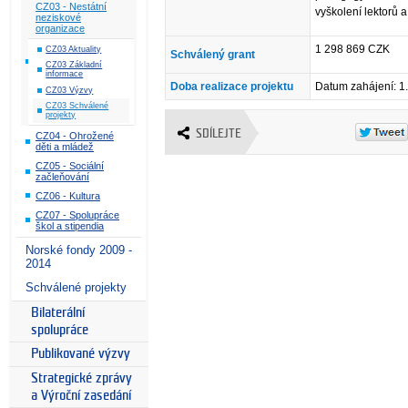
CZ03 - Nestátní
vyškolení lektorů a
neziskové
organizace
1 298 869 CZK
CZ03 Aktuality
Schválený grant
CZ03 Základní
informace
Doba realizace projektu
Datum zahájení: 1
CZ03 Výzvy
CZ03 Schválené
projekty
SDÍLEJTE
CZ04 - Ohrožené
děti a mládež
CZ05 - Sociální
začleňování
CZ06 - Kultura
CZ07 - Spolupráce
škol a stipendia
Norské fondy 2009 -
2014
Schválené projekty
Bilaterální
spolupráce
Publikované výzvy
Strategické zprávy
a Výroční zasedání