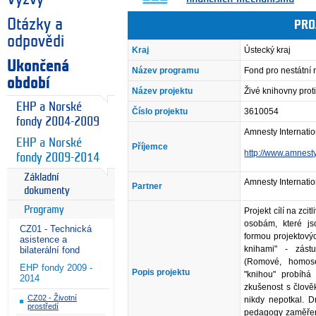
Otázky a
PRO
odpovědi
Kraj
Ústecký kraj
Ukončená
Název programu
Fond pro nestátní
období
Název projektu
Živé knihovny proti
EHP a Norské
Číslo projektu
3610054
fondy 2004-2009
Amnesty Internatio
EHP a Norské
Příjemce
http://www.amnesty
fondy 2009-2014
Základní
Amnesty Internati
Partner
dokumenty
Programy
Projekt cílí na zci
osobám, které js
CZ01 - Technická
formou projektových
asistence a
knihami" - zástu
bilaterální fond
(Romové, homose
EHP fondy 2009 -
Popis projektu
"knihou" probíhá
2014
zkušenost s člov
CZ02 - Životní
nikdy nepotkal. D
prostředí
pedagogy zaměřené