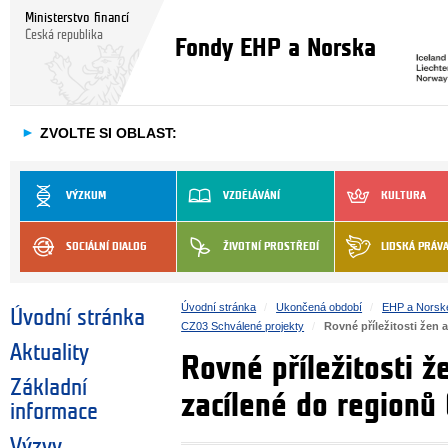
Ministerstvo financí
Česká republika
Fondy EHP a Norska
►
ZVOLTE SI OBLAST:
VÝZKUM
VZDĚLÁVÁNÍ
KULTURA
SOCIÁLNÍ DIALOG
ŽIVOTNÍ PROSTŘEDÍ
LIDSKÁ PRÁV
Úvodní stránka
Ukončená období
EHP a Norsk
Úvodní stránka
CZ03 Schválené projekty
Rovné příležitosti žen 
Aktuality
Rovné příležitosti ž
Základní
zacílené do regionů
informace
Výzvy