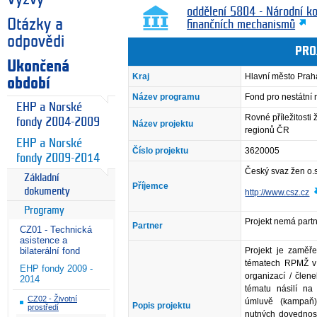
oddělení 5804 - Národní k
Otázky a
finančních mechanismů
odpovědi
PRO
Ukončená
Kraj
Hlavní město Prah
období
Název programu
Fond pro nestátní
EHP a Norské
Rovné příležitosti
fondy 2004-2009
Název projektu
regionů ČR
EHP a Norské
Číslo projektu
3620005
fondy 2009-2014
Český svaz žen o.s
Základní
Příjemce
dokumenty
http://www.csz.cz
Programy
Projekt nemá partn
Partner
CZ01 - Technická
asistence a
Projekt je zaměře
bilaterální fond
tématech RPMŽ v 
EHP fondy 2009 -
organizací / člen
2014
tématu násilí na 
CZ02 - Životní
úmluvě (kampaň)
Popis projektu
prostředí
nutných dovednost