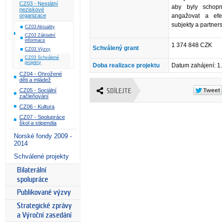
CZ03 - Nestátní
aby byly schopn
neziskové
angažovat a efek
organizace
subjekty a partner
CZ03 Aktuality
CZ03 Základní
informace
1 374 848 CZK
Schválený grant
CZ03 Výzvy
CZ03 Schválené
projekty
Doba realizace projektu
Datum zahájení: 1
CZ04 - Ohrožené
děti a mládež
CZ05 - Sociální
SDÍLEJTE
začleňování
CZ06 - Kultura
CZ07 - Spolupráce
škol a stipendia
Norské fondy 2009 -
2014
Schválené projekty
Bilaterální
spolupráce
Publikované výzvy
Strategické zprávy
a Výroční zasedání