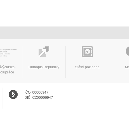
švýcarsko-
Dluhopis Republiky
Státní pokladna
Mo
polupráce
IČO:
00006947
DIČ:
CZ00006947