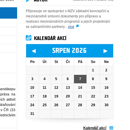
Připravuje ve spolupráci s MZV základní koncepční a
mezinárodně smluvní dokumenty pro přípravu a
realizaci mezinárodních programů a jejich projednání
se zahraničními partnery...
více
KALENDÁŘ AKCÍ
◄
►
SRPEN 2026
Po
Út
St
Čt
Pá
So
Ne
1
2
3
4
5
6
7
8
9
10
11
12
13
14
15
16
hendikepu
 práva na
17
18
19
20
21
22
23
ch aktivit
traňování
24
25
26
27
28
29
30
ů v ČR (33
31
ednictvím
Kalendář akcí