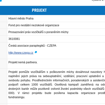
PROJEKT
Hlavní město Praha
Fond pro nestátní neziskové organizace
Prosazování práv vozíčkářů s poraněním míchy
3610081
Česká asociace paraplegiků - CZEPA
http://www.czepa.cz
Projekt nemá partnera.
Projekt pomůže vozíčkářům s poškozením míchy dosáhnout navzdory 
naplnění jejich práva na sebeuplatnění, vzdělání, pracovní uplatnění a
svobodu pohybu. Prostřednictvím informačních, poradenských a asistenční
podpoří celkem 1000 vozíčkářů. Osvětová kampaň zaměřená na ods
drobných bariér může pozitivně ovlivnit životní podmínky všech vozíčkář
000). V rámci projektu bude posílena kapacita organizace prostř
fundraisingu.