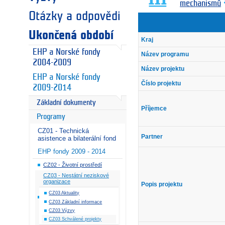
mechanismů
Otázky a odpovědi
Ukončená období
Kraj
EHP a Norské fondy
Název programu
2004-2009
Název projektu
EHP a Norské fondy
Číslo projektu
2009-2014
Základní dokumenty
Příjemce
Programy
CZ01 - Technická
Partner
asistence a bilaterální fond
EHP fondy 2009 - 2014
CZ02 - Životní prostředí
CZ03 - Nestátní neziskové
organizace
Popis projektu
CZ03 Aktuality
CZ03 Základní informace
CZ03 Výzvy
CZ03 Schválené projekty