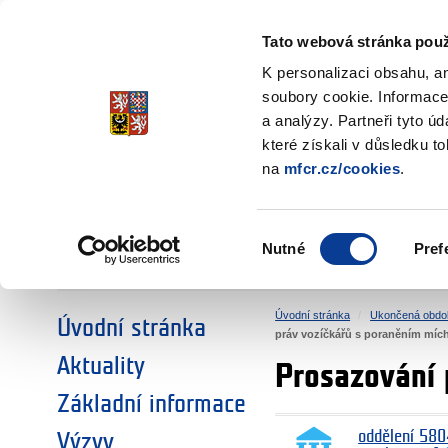
Ministerstvo financí
Česká republika
Tato webová stránka použ
Fondy EHP a No
K personalizaci obsahu, a
soubory cookie. Informace
a analýzy. Partneři tyto ú
►
ZVOLTE SI OBLAST:
které získali v důsledku t
na
mfcr.cz/cookies
.
VÝZKUM
VZDĚLÁVÁNÍ
Výběr
Nutné
Pref
SOCIÁLNÍ DIALOG
ŽIVOTNÍ PROSTŘEDÍ
souhlasu
Úvodní stránka
Ukončená obdo
Úvodní stránka
práv vozíčkářů s poraněním míc
Aktuality
Prosazování 
Základní informace
oddělení 580
Výzvy