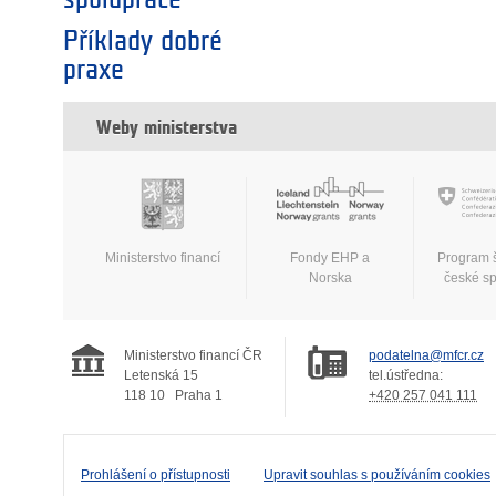
Příklady dobré
praxe
Weby ministerstva
Ministerstvo financí
Fondy EHP a
Program 
Norska
české s
Ministerstvo financí ČR
podatelna@mfcr.cz
Letenská 15
tel.ústředna:
118 10
Praha 1
+420 257 041 111
Prohlášení o přístupnosti
Upravit souhlas s používáním cookies