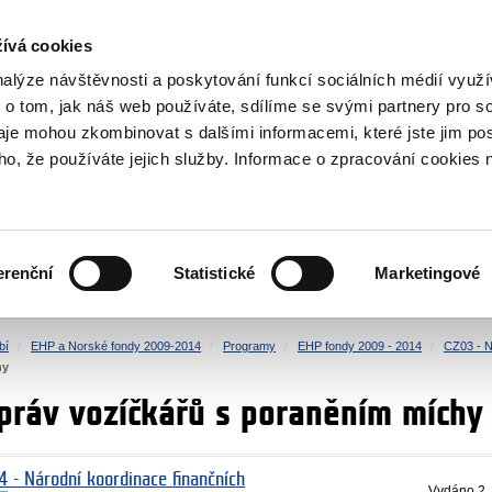
NOVINKY RSS
ívá cookies
rska
nalýze návštěvnosti a poskytování funkcí sociálních médií vyu
 o tom, jak náš web používáte, sdílíme se svými partnery pro so
daje mohou zkombinovat s dalšími informacemi, které jste jim pos
oho, že používáte jejich služby. Informace o zpracování cookies 
KULTURA
ZDRAVÍ
erenční
Statistické
Marketingové
LIDSKÁ PRÁVA
SPRAVEDLNOST
bí
EHP a Norské fondy 2009-2014
Programy
EHP fondy 2009 - 2014
CZ03 - N
hy
práv vozíčkářů s poraněním míchy
4 - Národní koordinace finančních
Vydáno
2.