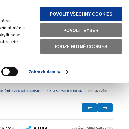
MAPA STRÁNEK
TEXTOVÁ VERZE
ČESKY
ENGLISH
POVOLIT VŠECHNY COOKIES
žíváme
ciální média
POVOLIT VÝBĚR
kytli nebo
naleznete
POUZE NUTNÉ COOKIES
ŘÁDNÁ SPRÁVA
OBČANSKÁ SPOLEČNOST
Zobrazit detaily
VNITŘNÍ VĚCI
BILATERÁLNÍ SPOLUPRÁCE
estátní neziskové organizace
CZ03 Schválené projekty
Prosazování
AUTOR
oddělení 5804 (odbor 58)
 10. 2014