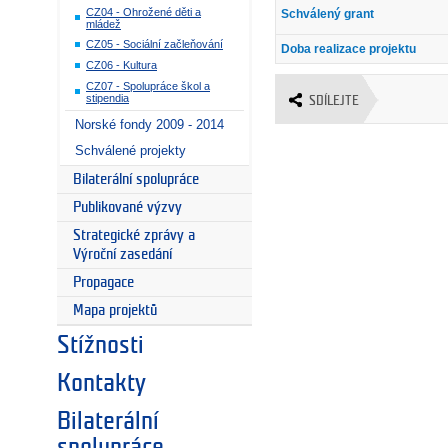
CZ04 - Ohrožené děti a
Schválený grant
mládež
CZ05 - Sociální začleňování
Doba realizace projektu
CZ06 - Kultura
CZ07 - Spolupráce škol a
stipendia
SDÍLEJTE
Norské fondy 2009 - 2014
Schválené projekty
Bilaterální spolupráce
Publikované výzvy
Strategické zprávy a
Výroční zasedání
Propagace
Mapa projektů
Stížnosti
Kontakty
Bilaterální
spolupráce