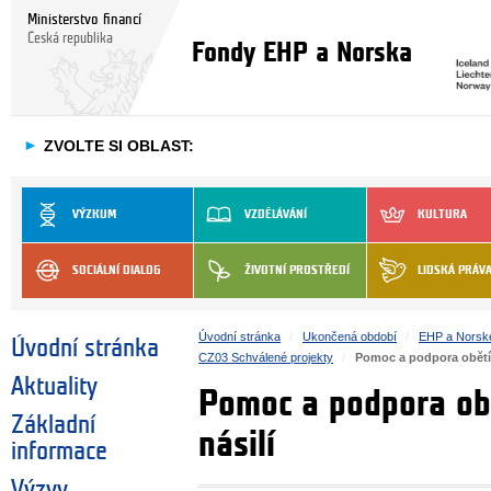
Ministerstvo financí
Česká republika
Fondy EHP a Norska
►
ZVOLTE SI OBLAST:
VÝZKUM
VZDĚLÁVÁNÍ
KULTURA
SOCIÁLNÍ DIALOG
ŽIVOTNÍ PROSTŘEDÍ
LIDSKÁ PRÁV
Úvodní stránka
Ukončená období
EHP a Norsk
Úvodní stránka
CZ03 Schválené projekty
Pomoc a podpora obětí
Aktuality
Pomoc a podpora ob
Základní
násilí
informace
Výzvy