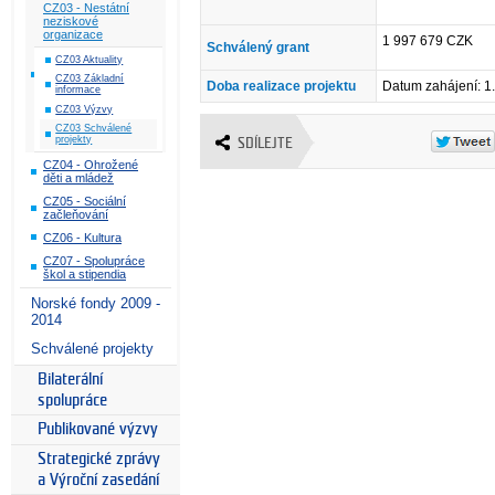
CZ03 - Nestátní
neziskové
organizace
1 997 679 CZK
Schválený grant
CZ03 Aktuality
CZ03 Základní
Doba realizace projektu
Datum zahájení: 1
informace
CZ03 Výzvy
CZ03 Schválené
projekty
SDÍLEJTE
CZ04 - Ohrožené
děti a mládež
CZ05 - Sociální
začleňování
CZ06 - Kultura
CZ07 - Spolupráce
škol a stipendia
Norské fondy 2009 -
2014
Schválené projekty
Bilaterální
spolupráce
Publikované výzvy
Strategické zprávy
a Výroční zasedání