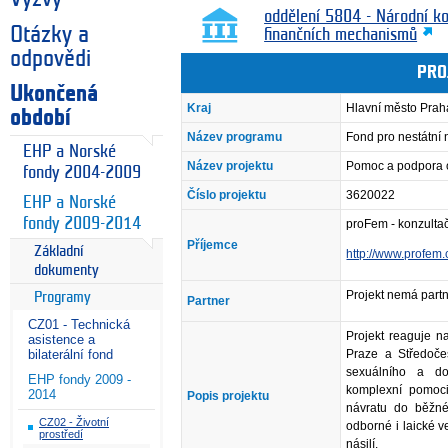
oddělení 5804 - Národní k
Otázky a
finančních mechanismů
odpovědi
PRO
Ukončená
Kraj
Hlavní město Prah
období
Název programu
Fond pro nestátní
EHP a Norské
Název projektu
Pomoc a podpora 
fondy 2004-2009
Číslo projektu
3620022
EHP a Norské
fondy 2009-2014
proFem - konzultačn
Příjemce
Základní
http://www.profem.
dokumenty
Projekt nemá partn
Programy
Partner
CZ01 - Technická
Projekt reaguje n
asistence a
Praze a Středoče
bilaterální fond
sexuálního a do
EHP fondy 2009 -
komplexní pomoci 
2014
Popis projektu
návratu do běžné
CZ02 - Životní
odborné i laické 
prostředí
násilí.