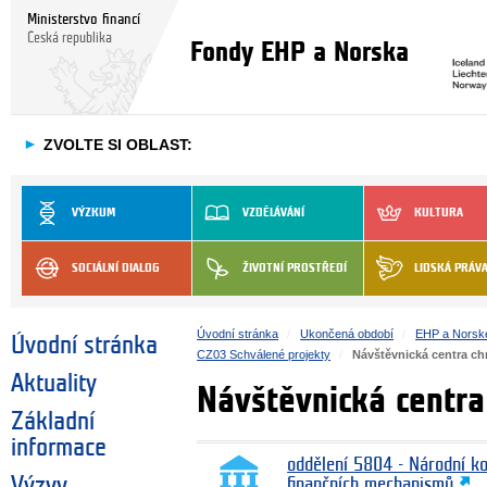
Ministerstvo financí
Česká republika
Fondy EHP a Norska
►
ZVOLTE SI OBLAST:
VÝZKUM
VZDĚLÁVÁNÍ
KULTURA
SOCIÁLNÍ DIALOG
ŽIVOTNÍ PROSTŘEDÍ
LIDSKÁ PRÁV
Úvodní stránka
Ukončená období
EHP a Norsk
Úvodní stránka
CZ03 Schválené projekty
Návštěvnická centra c
Aktuality
Návštěvnická centr
Základní
informace
oddělení 5804 - Národní k
Výzvy
finančních mechanismů