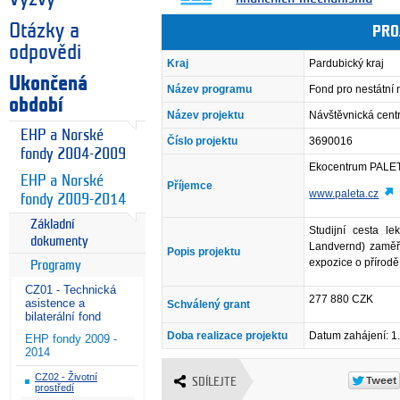
Otázky a
PRO
odpovědi
Kraj
Pardubický kraj
Ukončená
Název programu
Fond pro nestátní
období
Název projektu
Návštěvnická cent
EHP a Norské
Číslo projektu
3690016
fondy 2004-2009
Ekocentrum PALE
EHP a Norské
Příjemce
www.paleta.cz
fondy 2009-2014
Základní
Studijní cesta l
dokumenty
Landvernd) zaměř
Popis projektu
expozice o přírodě
Programy
CZ01 - Technická
277 880 CZK
asistence a
Schválený grant
bilaterální fond
Doba realizace projektu
Datum zahájení: 1
EHP fondy 2009 -
2014
CZ02 - Životní
SDÍLEJTE
prostředí