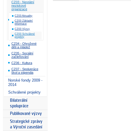
CZ03 - Nestátní
neziskové
organizace
CZ03 Aktuality
CZ03 Základní
informace
CZ03 Výzvy
CZ03 Schválené
projekty
CZ04 - Ohrožené
děti a mládež
CZ05 - Sociální
začleňování
CZ06 - Kultura
CZ07 - Spolupráce
škol a stipendia
Norské fondy 2009 -
2014
Schválené projekty
Bilaterální
spolupráce
Publikované výzvy
Strategické zprávy
a Výroční zasedání