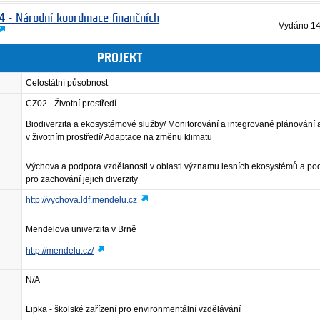
4 - Národní koordinace finančních
Vydáno
14
PROJEKT
Celostátní působnost
CZ02 - Životní prostředí
Biodiverzita a ekosystémové služby/ Monitorování a integrované plánování 
v životním prostředí/ Adaptace na změnu klimatu
Výchova a podpora vzdělanosti v oblasti významu lesních ekosystémů a p
pro zachování jejich diverzity
http://vychova.ldf.mendelu.cz
Mendelova univerzita v Brně
http://mendelu.cz/
N/A
Lipka - školské zařízení pro environmentální vzdělávání