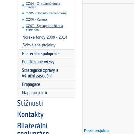
CZ04 - Ohrožené děti a
mládež
CZ05 - Sociální začleňování
CZ06 - Kultura
CZ07 - Spolupráce škol a
stipendia
Norské fondy 2009 - 2014
Schválené projekty
Bilaterální spolupráce
Publikované výzvy
Strategické zprávy a
Výroční zasedání
Propagace
Mapa projektů
Stížnosti
Kontakty
Bilaterální
Popis projektu
spolupráce