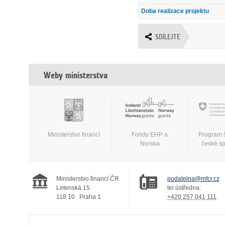
Doba realizace projektu
SDÍLEJTE
Weby ministerstva
Ministerstvo financí
Fondy EHP a
Program 
Norska
české s
Ministerstvo financí ČR
podatelna@mfcr.cz
Letenská 15
tel.ústředna:
118 10
Praha 1
+420 257 041 111