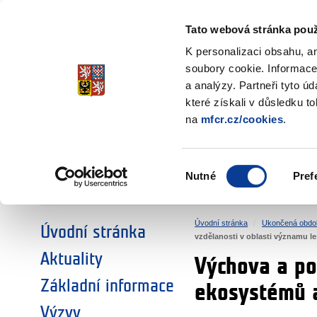
Ministerstvo financí
Česká republika
Tato webová stránka použ
Fondy EHP a No
K personalizaci obsahu, a
soubory cookie. Informace
a analýzy. Partneři tyto ú
►
ZVOLTE SI OBLAST:
které získali v důsledku t
na
mfcr.cz/cookies
.
VÝZKUM
VZDĚLÁVÁNÍ
Výběr
Nutné
Pref
SOCIÁLNÍ DIALOG
ŽIVOTNÍ PROSTŘEDÍ
souhlasu
Úvodní stránka
Ukončená obdo
Úvodní stránka
vzdělanosti v oblasti významu l
Aktuality
Výchova a po
Základní informace
ekosystémů a
Výzvy