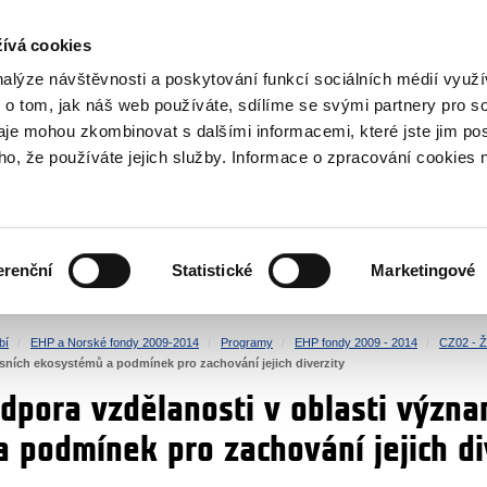
NOVINKY RSS
ívá cookies
rska
nalýze návštěvnosti a poskytování funkcí sociálních médií vyu
 o tom, jak náš web používáte, sdílíme se svými partnery pro so
daje mohou zkombinovat s dalšími informacemi, které jste jim pos
oho, že používáte jejich služby. Informace o zpracování cookies 
KULTURA
ZDRAVÍ
erenční
Statistické
Marketingové
LIDSKÁ PRÁVA
SPRAVEDLNOST
bí
EHP a Norské fondy 2009-2014
Programy
EHP fondy 2009 - 2014
CZ02 - Ži
esních ekosystémů a podmínek pro zachování jejich diverzity
dpora vzdělanosti v oblasti význa
 podmínek pro zachování jejich di