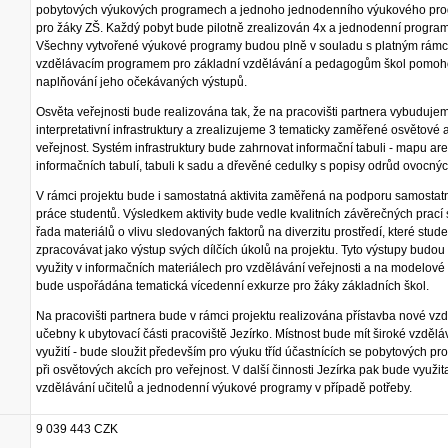
pobytových výukových programech a jednoho jednodenního výukového pr
pro žáky ZŠ. Každý pobyt bude pilotně zrealizován 4x a jednodenní program
Všechny vytvořené výukové programy budou plně v souladu s platným rám
vzdělávacím programem pro základní vzdělávání a pedagogům škol pomoh
naplňování jeho očekávaných výstupů.
Osvěta veřejnosti bude realizována tak, že na pracovišti partnera vybuduj
interpretativní infrastruktury a zrealizujeme 3 tematicky zaměřené osvětové 
veřejnost. Systém infrastruktury bude zahrnovat informační tabuli - mapu are
informačních tabulí, tabuli k sadu a dřevěné cedulky s popisy odrůd ovocný
V rámci projektu bude i samostatná aktivita zaměřená na podporu samostatn
práce studentů. Výsledkem aktivity bude vedle kvalitních závěrečných prací 
řada materiálů o vlivu sledovaných faktorů na diverzitu prostředí, které stud
zpracovávat jako výstup svých dílčích úkolů na projektu. Tyto výstupy budou
využity v informačních materiálech pro vzdělávání veřejnosti a na modelové 
bude uspořádána tematická vícedenní exkurze pro žáky základních škol.
Na pracovišti partnera bude v rámci projektu realizována přístavba nové vz
učebny k ubytovací části pracoviště Jezírko. Místnost bude mít široké vzdělá
využití - bude sloužit především pro výuku tříd účastnících se pobytových p
při osvětových akcích pro veřejnost. V další činnosti Jezírka pak bude využita
vzdělávání učitelů a jednodenní výukové programy v případě potřeby.
9 039 443 CZK