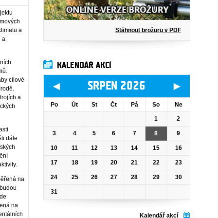
ojektu
témových
Stáhnout brožuru v PDF
klimatu a
 a
dních
KALENDÁŘ AKCÍ
mů.
aby cílové
◄
►
SRPEN 2026
írodě.
trojích a
Po
Út
St
Čt
Pá
So
Ne
ických
1
2
asti
3
4
5
6
7
8
9
ti dále
lských
10
11
12
13
14
15
16
ění
17
18
19
20
21
22
23
tivity.
24
25
26
27
28
29
30
měřená na
 budou
31
ude
řená na
entálních
Kalendář akcí