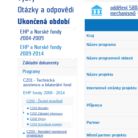
oddělení 580
Otázky a odpovědi
mechanismů
Ukončená období
EHP a Norské fondy
Kraj
2004-2009
Název programu
EHP a Norské fondy
2009-2014
Název programové oblasti
Základní dokumenty
Programy
Název projektu
CZ01 - Technická
asistence a bilaterální fond
Internetové stránky projektu
EHP fondy 2009 - 2014
CZ02 - Životní prostředí
Příjemce
CZ02 Aktuality
CZ02 Základní informace
CZ02 Výzvy
Partner
CZ02 Schválené projekty
CZ03 - Nestátní neziskové
Místní partner projektu
organizace