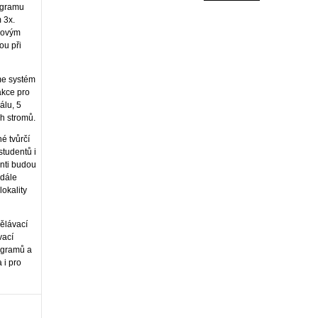
ogramu
 3x.
covým
ou při
eme systém
akce pro
álu, 5
ch stromů.
é tvůrčí
studentů i
enti budou
 dále
lokality
dělávací
vací
rogramů a
 i pro