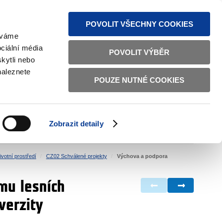
MAPA STRÁNEK
TEXTOVÁ VERZE
ČESKY
ENGLISH
POVOLIT VŠECHNY COOKIES
žíváme
ciální média
POVOLIT VÝBĚR
kytli nebo
naleznete
POUZE NUTNÉ COOKIES
ŘÁDNÁ SPRÁVA
OBČANSKÁ SPOLEČNOST
Zobrazit detaily
VNITŘNÍ VĚCI
BILATERÁLNÍ SPOLUPRÁCE
votní prostředí
CZ02 Schválené projekty
Výchova a podpora
mu lesních
verzity