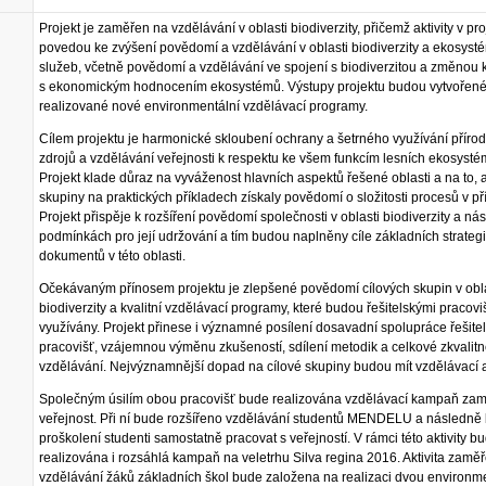
Projekt je zaměřen na vzdělávání v oblasti biodiverzity, přičemž aktivity v pr
povedou ke zvýšení povědomí a vzdělávání v oblasti biodiverzity a ekosys
služeb, včetně povědomí a vzdělávání ve spojení s biodiverzitou a změnou 
s ekonomickým hodnocením ekosystémů. Výstupy projektu budou vytvořené
realizované nové environmentální vzdělávací programy.
Cílem projektu je harmonické skloubení ochrany a šetrného využívání příro
zdrojů a vzdělávání veřejnosti k respektu ke všem funkcím lesních ekosysté
Projekt klade důraz na vyváženost hlavních aspektů řešené oblasti a na to, 
skupiny na praktických příkladech získaly povědomí o složitosti procesů v př
Projekt přispěje k rozšíření povědomí společnosti v oblasti biodiverzity a nás
podmínkách pro její udržování a tím budou naplněny cíle základních strateg
dokumentů v této oblasti.
Očekávaným přínosem projektu je zlepšené povědomí cílových skupin v obl
biodiverzity a kvalitní vzdělávací programy, které budou řešitelskými pracoviš
využívány. Projekt přinese i významné posílení dosavadní spolupráce řešite
pracovišť, vzájemnou výměnu zkušeností, sdílení metodik a celkové zkvalitn
vzdělávání. Nejvýznamnější dopad na cílové skupiny budou mít vzdělávací ak
Společným úsilím obou pracovišť bude realizována vzdělávací kampaň za
veřejnost. Při ní bude rozšířeno vzdělávání studentů MENDELU a následně
proškolení studenti samostatně pracovat s veřejností. V rámci této aktivity b
realizována i rozsáhlá kampaň na veletrhu Silva regina 2016. Aktivita zamě
vzdělávání žáků základních škol bude založena na realizaci dvou environm