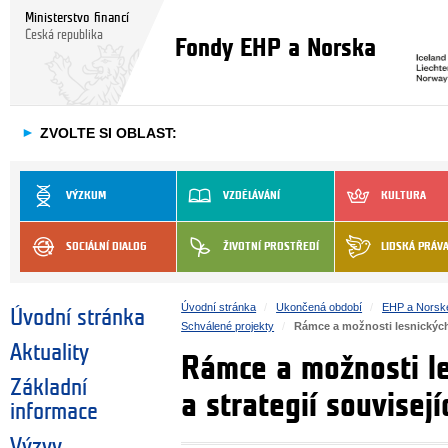
Ministerstvo financí
Česká republika
Fondy EHP a Norska
►
ZVOLTE SI OBLAST:
VÝZKUM
VZDĚLÁVÁNÍ
KULTURA
SOCIÁLNÍ DIALOG
ŽIVOTNÍ PROSTŘEDÍ
LIDSKÁ PRÁV
Úvodní stránka
Ukončená období
EHP a Norsk
Úvodní stránka
Schválené projekty
Rámce a možnosti lesnických 
Aktuality
Rámce a možnosti le
Základní
a strategií souvisej
informace
Výzvy