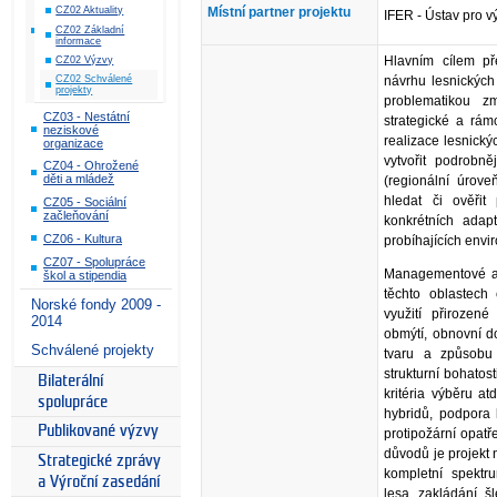
CZ02 Aktuality
Místní partner projektu
IFER - Ústav pro v
CZ02 Základní
informace
Hlavním cílem př
CZ02 Výzvy
návrhu lesnických 
CZ02 Schválené
projekty
problematikou zm
CZ03 - Nestátní
strategické a rám
neziskové
realizace lesnický
organizace
vytvořit podrobněj
CZ04 - Ohrožené
děti a mládež
(regionální úrove
hledat či ověřit
CZ05 - Sociální
začleňování
konkrétních adap
CZ06 - Kultura
probíhajících env
CZ07 - Spolupráce
Managementové al
škol a stipendia
těchto oblastech 
Norské fondy 2009 -
využití přirozené
2014
obmýtí, obnovní do
Schválené projekty
tvaru a způsobu 
strukturní bohatost
Bilaterální
kritéria výběru at
spolupráce
hybridů, podpora l
Publikované výzvy
protipožární opatř
důvodů je projekt 
Strategické zprávy
kompletní spektru
a Výroční zasedání
lesa, zakládání, š