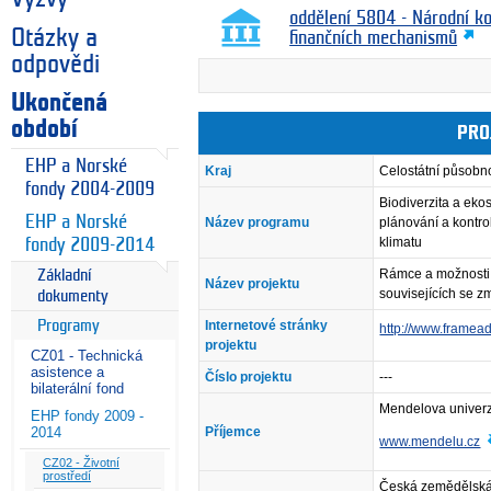
oddělení 5804 - Národní k
Otázky a
finančních mechanismů
odpovědi
Ukončená
období
PRO
EHP a Norské
Kraj
Celostátní působn
fondy 2004-2009
Biodiverzita a eko
EHP a Norské
Název programu
plánování a kontro
klimatu
fondy 2009-2014
Rámce a možnosti l
Základní
Název projektu
souvisejících se 
dokumenty
Programy
Internetové stránky
http://www.framead
projektu
CZ01 - Technická
asistence a
Číslo projektu
---
bilaterální fond
Mendelova univerz
EHP fondy 2009 -
2014
Příjemce
www.mendelu.cz
CZ02 - Životní
prostředí
Česká zemědělská 