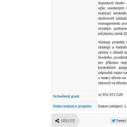
dopadové studie –
výše uvedených 
realizaci konkrét
správností výstup
managementu pro o
norským partner
průzkumu země (D
Výstupy projektu 
strategií a metod
zprávy v oblasti s
životního prostře
pro přípravu regi
konkrétních adap
odpovědi nejen na
s reakcí dřevin n
stresorů na dřevin
11 931 972 CZK
Schválený grant
Doba realizace projektu
Datum zahájení: 1
SDÍLEJTE