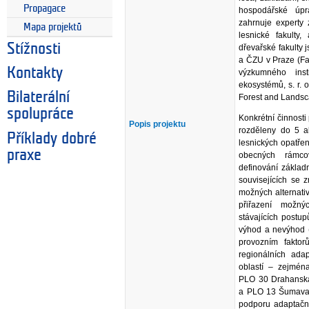
Propagace
hospodářské úpr
zahrnuje experty 
Mapa projektů
lesnické fakult
Stížnosti
dřevařské fakulty 
a ČZU v Praze (Fak
Kontakty
výzkumného ins
ekosystémů, s. r. 
Bilaterální
Forest and Landsca
spolupráce
Konkrétní činnosti
Popis projektu
rozděleny do 5 a
Příklady dobré
lesnických opatřen
praxe
obecných rámcov
definování základ
souvisejících se 
možných alternati
přiřazení možný
stávajících postupů
výhod a nevýhod (
provozním faktor
regionálních adap
oblastí – zejmén
PLO 30 Drahanská
a PLO 13 Šumava z
podporu adaptační