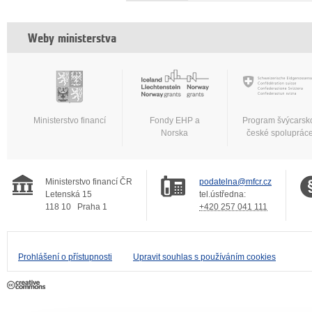
Weby ministerstva
Ministerstvo financí
Fondy EHP a
Program švýcarsk
Norska
české spoluprác
Ministerstvo financí ČR
podatelna@mfcr.cz
Letenská 15
tel.ústředna:
118 10
Praha 1
+420 257 041 111
Prohlášení o přístupnosti
Upravit souhlas s používáním cookies