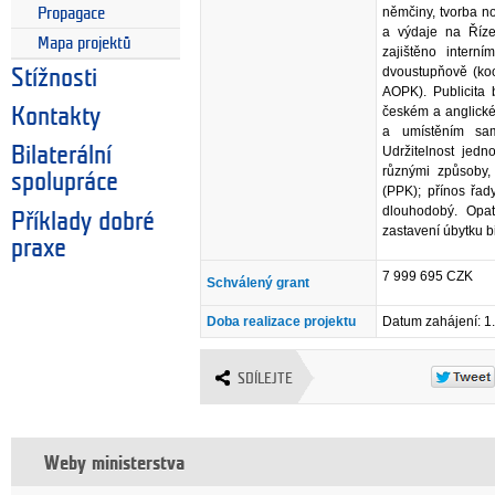
němčiny, tvorba 
Propagace
a výdaje na Řízen
Mapa projektů
zajištěno interní
dvoustupňově (koo
Stížnosti
AOPK). Publicita 
českém a anglickém
Kontakty
a umístěním sa
Udržitelnost jedno
Bilaterální
různými způsoby,
spolupráce
(PPK); přínos řad
dlouhodobý. Opat
Příklady dobré
zastavení úbytku b
praxe
7 999 695 CZK
Schválený grant
Doba realizace projektu
Datum zahájení: 1
SDÍLEJTE
Weby ministerstva