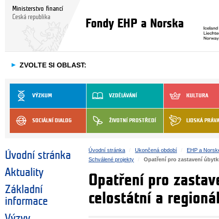
Ministerstvo financí
Česká republika
Fondy EHP a Norska
►
ZVOLTE SI OBLAST:
VÝZKUM
VZDĚLÁVÁNÍ
KULTURA
SOCIÁLNÍ DIALOG
ŽIVOTNÍ PROSTŘEDÍ
LIDSKÁ PRÁV
Úvodní stránka
Ukončená období
EHP a Norsk
Úvodní stránka
Schválené projekty
Opatření pro zastavení úbytku
Aktuality
Opatření pro zastav
Základní
celostátní a regioná
informace
Výzvy