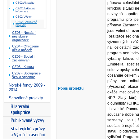
příprava celostát
CZ02 Aktuality
kritickou situaci 
CZ02 Základní
informace
nezbytná opatře
CZ02 Výzvy
programu pro per
CZ02 Schválené
příprava Záchrann
projekty
jsou velmi ohrožen
CZ03 - Nestátní
Realizace regioná
neziskové
organizace
významných a vážn
CZ04 - Ohrožené
na celostátní z
děti a mládež
program není schv
CZ05 - Sociální
vybrány takové dr
začleňování
„umbrella specie
CZ06 - Kultura
celoevropsky, cel
CZ07 - Spolupráce
obsahuje celkem 7 
škol a stipendia
plány pro mihul
Norské fondy 2009 -
(Vysočina), okáče
Popis projektu
2014
okáče metlicovéh
Schválené projekty
NPP Zlatý kůň),
dlouholistý (CHKO
Bilaterální
Litovelské Pomor
spolupráce
současné době nutn
seznamy jsou ji
Publikované výzvy
současně nejdůlež
Strategické zprávy
stavu biodiverzit
a Výroční zasedání
vytištění Progra