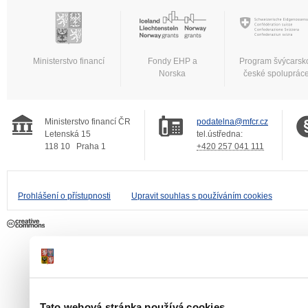
Ministerstvo financí
Fondy EHP a
Program švýcarsk
Norska
české spoluprác
Ministerstvo financí ČR
podatelna@mfcr.cz
Letenská 15
tel.ústředna:
118 10
Praha 1
+420 257 041 111
Prohlášení o přístupnosti
Upravit souhlas s používáním cookies
Tato webová stránka používá cookies