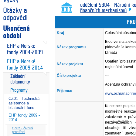
oddělení 5804 - Národní k
Otázky a
finančních mechanismů
odpovědi
PRO
Ukončená
Kraj
Celostátní působn
období
Biodiverzita a eko
EHP a Norské
Název programu
plánování a kontro
fondy 2004-2009
klimatu
EHP a Norské
Opatření pro zastav
Název projektu
regionální úrovni
fondy 2009-2014
Číslo projektu
---
Základní
dokumenty
Agentura ochrany p
Programy
Příjemce
www.ochranapriro
CZ01 - Technická
asistence a
Koncepce projektu
bilaterální fond
(konkrétně realizac
EHP fondy 2009 -
zakotvené v práv
2014
nejzávažnějších 
obsahuje tři zás
CZ02 - Životní
prostředí
zpomalení úbytku