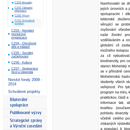
CZ02 Aktuality
Navrhovatel se dl
CZ02 Základní
jejích úrovních a
informace
spolupracím i dí
CZ02 Výzvy
lektorské zkušen
CZ02 Schválené
projekty
věnující se probl
zvyšování všeob
CZ03 - Nestátní
neziskové
naše životní pro
organizace
vzděláváním a osv
CZ04 - Ohrožené
globální cíl zast
děti a mládež
možného kolapsu 
CZ05 - Sociální
za cíl vybudova
začleňování
biodiverzity, pro 
CZ06 - Kultura
stanici Mohelský m
CZ07 - Spolupráce
se v přírodně cen
škol a stipendia
Mohelenská hadc
Norské fondy 2009 -
studenty všech st
2014
veřejnost. Pro tyt
Schválené projekty
program na míru, k
praktickou částí 
Bilaterální
informace tak, a
spolupráce
kvalitou (souča
Publikované výzvy
pohledu diverzity
včetně celého po
Strategické zprávy
získaných výsledk
a Výroční zasedání
a populací, tj. bi