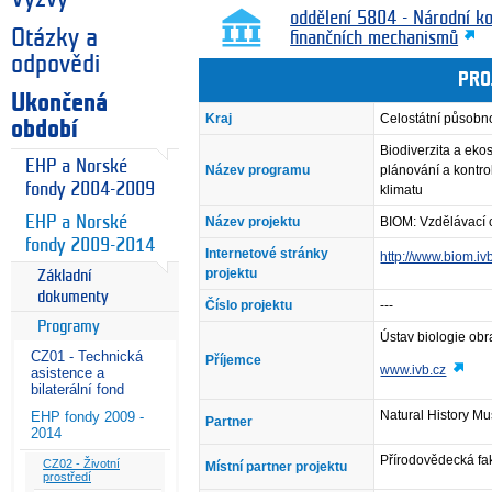
oddělení 5804 - Národní k
Otázky a
finančních mechanismů
odpovědi
PRO
Ukončená
Kraj
Celostátní působn
období
Biodiverzita a eko
EHP a Norské
Název programu
plánování a kontro
fondy 2004-2009
klimatu
EHP a Norské
Název projektu
BIOM: Vzdělávací c
fondy 2009-2014
Internetové stránky
http://www.biom.iv
projektu
Základní
dokumenty
Číslo projektu
---
Programy
Ústav biologie obra
CZ01 - Technická
Příjemce
www.ivb.cz
asistence a
bilaterální fond
Natural History Mu
EHP fondy 2009 -
Partner
2014
Přírodovědecká fak
CZ02 - Životní
Místní partner projektu
prostředí