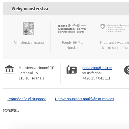
Weby ministerstva
Ministerstvo financí
Fondy EHP a
Program švýcarsk
Norska
české spoluprác
Ministerstvo financí ČR
podatelna@mfcr.cz
Letenská 15
tel.ústředna:
118 10
Praha 1
+420 257 041 111
Prohlášení o přístupnosti
Upravit souhlas s používáním cookies