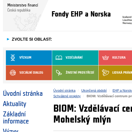
Ministerstvo financí
Česká republika
Fondy EHP a Norska
►
ZVOLTE SI OBLAST:
VÝZKUM
VZDĚLÁVÁNÍ
KULTURA
SOCIÁLNÍ DIALOG
ŽIVOTNÍ PROSTŘEDÍ
LIDSKÁ PRÁV
Úvodní stránka
Ukončená období
EHP a Norsk
Úvodní stránka
Schválené projekty
BIOM: Vzdělávací centrum pr
Aktuality
BIOM: Vzdělávací ce
Základní
Mohelský mlýn
informace
Výzvy