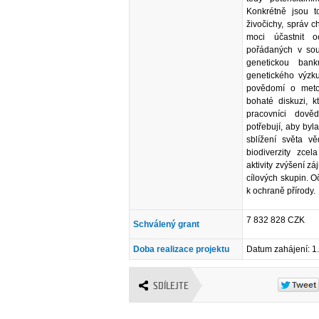
Konkrétně jsou t
živočichy, správ 
moci účastnit o
pořádaných v souv
genetickou ban
genetického výzku
povědomí o meto
bohaté diskuzi, k
pracovníci dově
potřebují, aby byl
sblížení světa v
biodiverzity zce
aktivity zvýšení zá
cílových skupin. O
k ochraně přírody.
7 832 828 CZK
Schválený grant
Doba realizace projektu
Datum zahájení: 1
SDÍLEJTE