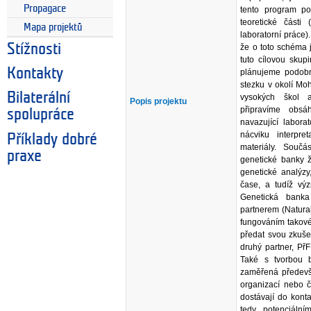
Propagace
tento program po
teoretické části 
Mapa projektů
laboratorní práce)
Stížnosti
že o toto schéma 
tuto cílovou skup
Kontakty
plánujeme podobn
stezku v okolí Mo
Bilaterální
vysokých škol a
Popis projektu
připravíme obsá
spolupráce
navazující labora
nácviku interpre
Příklady dobré
materiály. Součá
praxe
genetické banky ž
genetické analýzy
čase, a tudíž vý
Genetická banka
partnerem (Natural
fungováním takové
předat svou zkuše
druhý partner, Př
Také s tvorbou 
zaměřená předevš
organizací nebo č
dostávají do konta
tedy potenciální