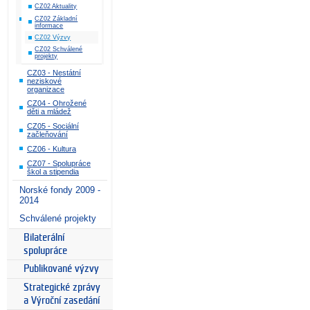
CZ02 Aktuality
CZ02 Základní
informace
CZ02 Výzvy
CZ02 Schválené
projekty
CZ03 - Nestátní
neziskové
organizace
CZ04 - Ohrožené
děti a mládež
CZ05 - Sociální
začleňování
CZ06 - Kultura
CZ07 - Spolupráce
škol a stipendia
Norské fondy 2009 -
2014
Schválené projekty
Bilaterální
spolupráce
Publikované výzvy
Strategické zprávy
a Výroční zasedání