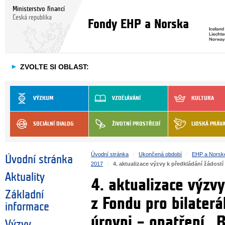
Ministerstvo financí
Česká republika
Fondy EHP a Norska
►
ZVOLTE SI OBLAST:
VÝZKUM
VZDĚLÁVÁNÍ
KULTURA
SOCIÁLNÍ DIALOG
ŽIVOTNÍ PROSTŘEDÍ
LIDSKÁ PRÁV
Úvodní stránka
Ukončená období
EHP a Norsk
Úvodní stránka
2017
4. aktualizace výzvy k předkládání žádost
Aktuality
4. aktualizace výzvy
Základní
z Fondu pro bilater
informace
úrovni – opatření „
Výzvy