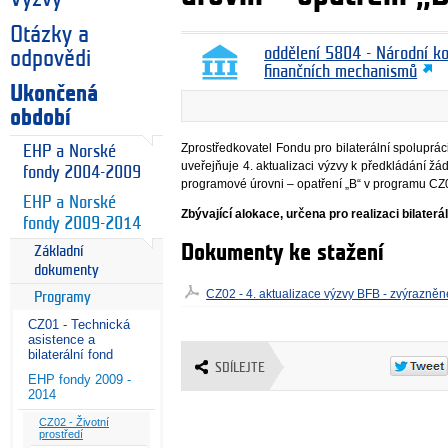
Otázky a
oddělení 5804 - Národní k
odpovědi
finančních mechanismů
Ukončená
období
Zprostředkovatel Fondu pro bilaterální spoluprá
EHP a Norské
uveřejňuje 4. aktualizaci výzvy k předkládání žád
fondy 2004-2009
programové úrovni – opatření „B“ v programu CZ
EHP a Norské
Zbývající alokace, určena pro realizaci bilaterá
fondy 2009-2014
Dokumenty ke stažení
Základní
dokumenty
CZ02 - 4. aktualizace výzvy BFB - zvýrazně
Programy
CZ01 - Technická
asistence a
bilaterální fond
SDÍLEJTE
EHP fondy 2009 -
2014
CZ02 - Životní
prostředí