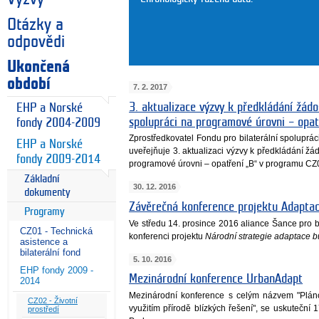
Otázky a
odpovědi
Ukončená
období
7. 2. 2017
3. aktualizace výzvy k předkládání žádos
EHP a Norské
spolupráci na programové úrovni – opa
fondy 2004-2009
Zprostředkovatel Fondu pro bilaterální spoluprá
EHP a Norské
uveřejňuje 3. aktualizaci výzvy k předkládání žád
fondy 2009-2014
programové úrovni – opatření „B“ v programu CZ
Základní
30. 12. 2016
dokumenty
Závěrečná konference projektu Adapta
Programy
Ve středu 14. prosince 2016 aliance Šance pro
CZ01 - Technická
konferenci projektu
Národní strategie adaptace 
asistence a
bilaterální fond
5. 10. 2016
EHP fondy 2009 -
Mezinárodní konference UrbanAdapt
2014
Mezinárodní konference s celým názvem "Plán
CZ02 - Životní
využitím přírodě blízkých řešení", se uskuteční 
prostředí