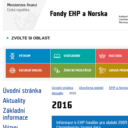
Ministerstvo financí
Česká republika
Fondy EHP a Norska
►
ZVOLTE SI OBLAST:
VÝZKUM
VZDĚLÁVÁNÍ
KULTURA
SOCIÁLNÍ DIALOG
ŽIVOTNÍ PROSTŘEDÍ
LIDSKÁ PRÁV
Úvodní stránka
Ukončená období
EHP a Norsk
Úvodní stránka
Aktuality
2016
Aktuality
2016
Základní
informace
Informace k EHP fondům pro období 2009
Výzvy
Chronologicky řazená data.