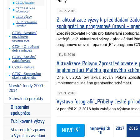
Prahy.
CZ02 Aktuality
CZ02 Základní
25. 7. 2016
informace
CZ02 Výzvy
2. aktualizace výzvy k předkládání žádos
CZ02 Schválené
spolupráci na programové úrovni – opa
projekty
CZ03 - Nestátní
Zprostředkovatel Fondu pro bilaterální spoluprá
neziskové
uveřejňuje 2. aktualizaci výzvy k předkládání žád
organizace
programové úrovni – opatření „B“ v programu CZ
CZ04 - Ohrožené
děti a mládež
11. 5. 2016
CZ05 - Sociální
začleňování
Aktualizace Pokynu Zprostředkovatele
CZ06 - Kultura
implementaci Malého grantového sché
CZ07 - Spolupráce
Dne 6.5.2015 byl aktualizován Pokyn Zpros
škol a stipendia
implementaci Malého grantového schématu.
Norské fondy 2009 -
2014
23. 3. 2016
Schválené projekty
Výstava fotografií „Příběhy české příro
Bilaterální
V pondělí 21.3.2016 byla zahájena Výstava fotogra
spolupráce
Publikované výzvy
nejnovějších
2017
2016
Strategické zprávy
NOVĚJŠÍ
10
a Výroční zasedání