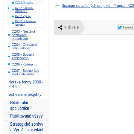
CZ02 Aktuality
Seznam schválených projektů - Program CZ
CZ02 Základní
informace
CZ02 Výzvy
CZ02 Schválené
projekty
SDÍLEJTE
CZ03 - Nestátní
neziskové
organizace
CZ04 - Ohrožené
děti a mládež
CZ05 - Sociální
začleňování
CZ06 - Kultura
CZ07 - Spolupráce
škol a stipendia
Norské fondy 2009 -
2014
Schválené projekty
Bilaterální
spolupráce
Publikované výzvy
Strategické zprávy
a Výroční zasedání