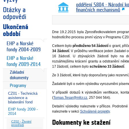
oddělení 5804 - Národní k
Otázky a
finančních mechanismů
odpovědi
Ukončená
Dne 19.2.2015 byla Zprostředkovatelem program
období
hodnotícího procesu první výzvy v Programu CZ0
EHP a Norské
Celkem bylo
předloženo 54 žádostí
o grant, přič
fondy 2004-2009
34 žádostí
. V průběhu verifikace jeden žadatel od
16 žádostí. U zbývajících žádostí bylo na d
EHP a Norské
rozsáhlejšímu krácení grantu a odstranění někte
fondy 2009-2014
17 žádostí, celkem bylo
schváleno 33 žádostí
.
Základní
Ze 3 žádostí, které byly doporučeny jako rezervní
dokumenty
Žadatelé byli o svém výsledku vyrozuměni písem
Programy
V případě dotazů k výsledkům verifikace, kon
CZ01 - Technická
(
Tomas.Tesar@mfcr.cz
, 257 044 564).
asistence a
bilaterální fond
Detailní výsledky naleznete v příloze. Podrobné
EHP fondy 2009 -
naleznete v sekci
Schválené projekty
.
2014
Dokumenty ke stažení
CZ02 - Životní
prostředí