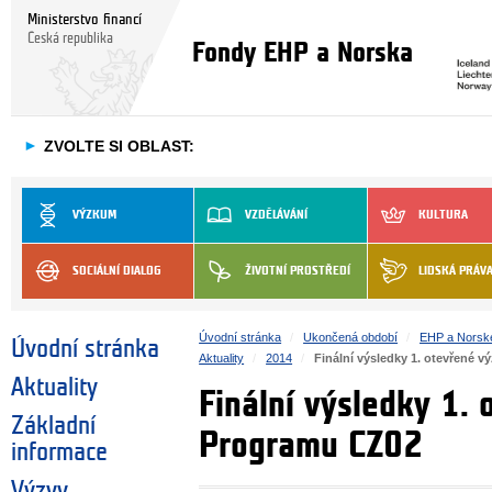
Ministerstvo financí
Česká republika
Fondy EHP a Norska
►
ZVOLTE SI OBLAST:
VÝZKUM
VZDĚLÁVÁNÍ
KULTURA
SOCIÁLNÍ DIALOG
ŽIVOTNÍ PROSTŘEDÍ
LIDSKÁ PRÁV
Úvodní stránka
Ukončená období
EHP a Norsk
Úvodní stránka
Aktuality
2014
Finální výsledky 1. otevřené 
Aktuality
Finální výsledky 1. 
Základní
Programu CZ02
informace
Výzvy