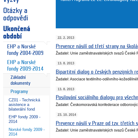
Otázky a
odpovědi
Ukončená
období
22. 2. 2013
Prevence násilí od třetí strany na školá
EHP a Norské
fondy 2004-2009
Žadatel: Unie zaměstnavatelských svazů České R
EHP a Norské
13. 8. 2013
fondy 2009-2014
Bipartitní dialog o českých penzijních 
Základní
Žadatel: Asociace textilního-oděvního-kožeděln
dokumenty
13. 8. 2013
Programy
Posilování sociálního dialogu pro všec
CZ01 - Technická
asistence a
Žadatel: Českomoravská konfederace odborový
bilaterální fond
23. 10. 2014
EHP fondy 2009 -
2014
Prevence násilí v Praze od tzv. třetích 
Norské fondy 2009 -
Žadatel: Unie zaměstnavatelských svazů České R
2014