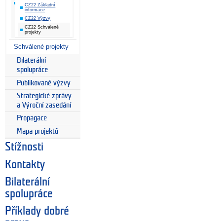
CZ22 Základní
informace
CZ22 Výzvy
CZ22 Schválené
projekty
Schválené projekty
Bilaterální
spolupráce
Publikované výzvy
Strategické zprávy
a Výroční zasedání
Propagace
Mapa projektů
Stížnosti
Kontakty
Bilaterální
spolupráce
Příklady dobré