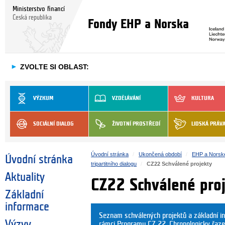
Ministerstvo financí
Česká republika
Fondy EHP a Norska
►
ZVOLTE SI OBLAST:
VÝZKUM
VZDĚLÁVÁNÍ
KULTURA
SOCIÁLNÍ DIALOG
ŽIVOTNÍ PROSTŘEDÍ
LIDSKÁ PRÁV
Úvodní stránka
Ukončená období
EHP a Norsk
Úvodní stránka
tripartitního dialogu
CZ22 Schválené projekty
Aktuality
CZ22 Schválené pro
Základní
informace
Seznam schválených projektů a základní i
Výzvy
rámci Programu CZ 22. Chronologicky řaze