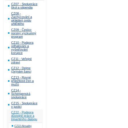
CZ07 - Spolupráce
škol a stipendia
CZ08 -
Zachycování a
ukládání oxidu
uhličitého
CZ09 - Česko-
norský výzkumný
program
CZ10 - Podpora
odhalování a
vyšetřování
korupce
CZ11 - Veřejné
zdraví
CZ12 - Dejme
(že)nám šanci
CZ13 - Rovné
příležitosti žen a
mužů
CZ14 -
Schengenská
spolupráce
CZ15 - Spolupráce
v justici
CZ22 - Podpora
důstojné práce a
tripartitního dialogu
CZ22 Aktuality