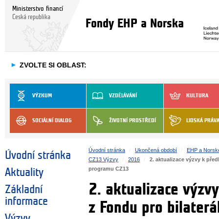
Ministerstvo financí
Česká republika
Fondy EHP a Norska
►
ZVOLTE SI OBLAST:
VÝZKUM
VZDĚLÁVÁNÍ
KULTURA
SOCIÁLNÍ DIALOG
ŽIVOTNÍ PROSTŘEDÍ
LIDSKÁ PRÁV
Úvodní stránka
Ukončená období
EHP a Norsk
Úvodní stránka
CZ13 Výzvy
2016
2. aktualizace výzvy k pře
programu CZ13
Aktuality
2. aktualizace výzvy
Základní
informace
z Fondu pro bilater
Výzvy