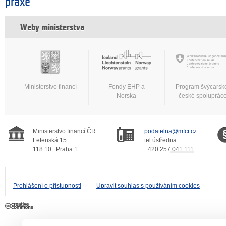
praxe
Weby ministerstva
Ministerstvo financí
Fondy EHP a
Program švýcarsk
Norska
české spoluprác
Ministerstvo financí ČR
podatelna@mfcr.cz
Letenská 15
tel.ústředna:
118 10
Praha 1
+420 257 041 111
Prohlášení o přístupnosti
Upravit souhlas s používáním cookies