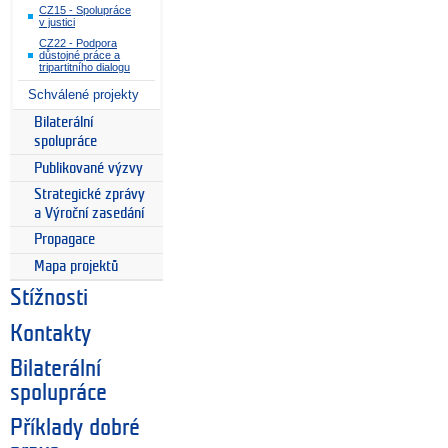
CZ15 - Spolupráce
v justici
CZ22 - Podpora
důstojné práce a
tripartitního dialogu
Schválené projekty
Bilaterální
spolupráce
Publikované výzvy
Strategické zprávy
a Výroční zasedání
Propagace
Mapa projektů
Stížnosti
Kontakty
Bilaterální
spolupráce
Příklady dobré