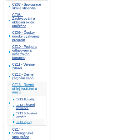
CZ07 - Spolupráce
škol a stipendia
CZ08 -
Zachycování a
ukládání oxidu
uhličitého
CZ09 - Česko-
norský výzkumný
program
CZ10 - Podpora
odhalování a
vyšetřování
korupce
CZ11 - Veřejné
zdraví
CZ12 - Dejme
(že)nám šanci
CZ13 - Rovné
příležitosti žen a
mužů
CZ13 Aktuality
CZ13 Základní
informace
CZ13 Schválené
projekty
CZ13 Výzvy
CZ14 -
Schengenská
spolupráce