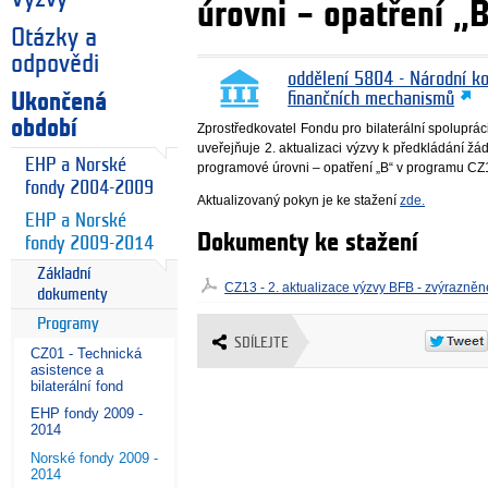
úrovni – opatření „
Otázky a
odpovědi
oddělení 5804 - Národní k
Ukončená
finančních mechanismů
období
Zprostředkovatel Fondu pro bilaterální spoluprá
uveřejňuje 2. aktualizaci výzvy k předkládání žád
EHP a Norské
programové úrovni – opatření „B“ v programu CZ
fondy 2004-2009
Aktualizovaný pokyn je ke stažení
zde.
EHP a Norské
Dokumenty ke stažení
fondy 2009-2014
Základní
CZ13 - 2. aktualizace výzvy BFB - zvýrazně
dokumenty
Programy
SDÍLEJTE
CZ01 - Technická
asistence a
bilaterální fond
EHP fondy 2009 -
2014
Norské fondy 2009 -
2014