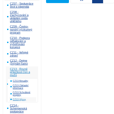
CZ07 - Spolupráce
škol a stipendia
CZ08 -
Zachycování a
ukládání oxidu
uhličitého
CZ09 - Česko-
norský výzkumný
program
CZ10 - Podpora
odhalování a
vyšetřování
korupce
CZ11 - Veřejné
zdraví
CZ12 - Dejme
(že)nám šanci
CZ13 - Rovné
příležitosti žen a
mužů
CZ13 Aktuality
CZ13 Základní
informace
CZ13 Schválené
projekty
CZ13 Výzvy
CZ14 -
Schengenská
spolupráce