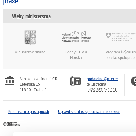
praxe
Weby ministerstva
Ministerstvo financí
Fondy EHP a
Program švýcarsk
Norska
české spoluprác
Ministerstvo financí ČR
podatelna@mfcr.cz
Letenská 15
tel.ústředna:
118 10
Praha 1
+420 257 041 111
Prohlášení o přístupnosti
Upravit souhlas s používáním cookies