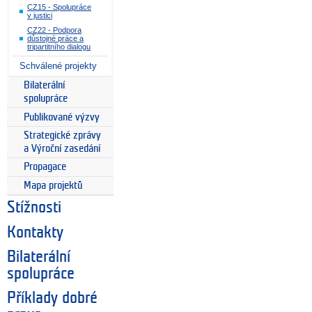
CZ15 - Spolupráce
v justici
CZ22 - Podpora
důstojné práce a
tripartitního dialogu
Schválené projekty
Bilaterální
spolupráce
Publikované výzvy
Strategické zprávy
a Výroční zasedání
Propagace
Mapa projektů
Stížnosti
Kontakty
Bilaterální
spolupráce
Příklady dobré