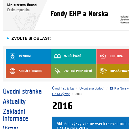
Ministerstvo financí
Česká republika
Fondy EHP a Norska
►
ZVOLTE SI OBLAST:
VÝZKUM
VZDĚLÁVÁNÍ
KULTURA
SOCIÁLNÍ DIALOG
ŽIVOTNÍ PROSTŘEDÍ
LIDSKÁ PRÁV
Úvodní stránka
Ukončená období
EHP a Norsk
Úvodní stránka
CZ13 Výzvy
2016
Aktuality
2016
Základní
informace
Aktuální výzvy včetně všech relevantníc
Výzvy
CZ13 v roce 2016.