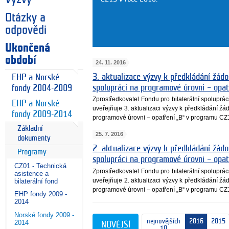
Otázky a
odpovědi
Ukončená
období
24. 11. 2016
3. aktualizace výzvy k předkládání žádos
EHP a Norské
spolupráci na programové úrovni – opa
fondy 2004-2009
Zprostředkovatel Fondu pro bilaterální spoluprá
EHP a Norské
uveřejňuje 3. aktualizaci výzvy k předkládání žád
fondy 2009-2014
programové úrovni – opatření „B“ v programu CZ
Základní
25. 7. 2016
dokumenty
2. aktualizace výzvy k předkládání žádos
Programy
spolupráci na programové úrovni – opa
CZ01 - Technická
Zprostředkovatel Fondu pro bilaterální spoluprá
asistence a
uveřejňuje 2. aktualizaci výzvy k předkládání žád
bilaterální fond
programové úrovni – opatření „B“ v programu CZ
EHP fondy 2009 -
2014
Norské fondy 2009 -
nejnovějších
2016
2015
2014
NOVĚJŠÍ
10