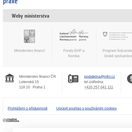
praxe
Weby ministerstva
Ministerstvo financí
Fondy EHP a
Program švýcarsk
Norska
české spoluprác
Ministerstvo financí ČR
podatelna@mfcr.cz
Letenská 15
tel.ústředna:
118 10
Praha 1
+420 257 041 111
Prohlášení o přístupnosti
Upravit souhlas s používáním cookies