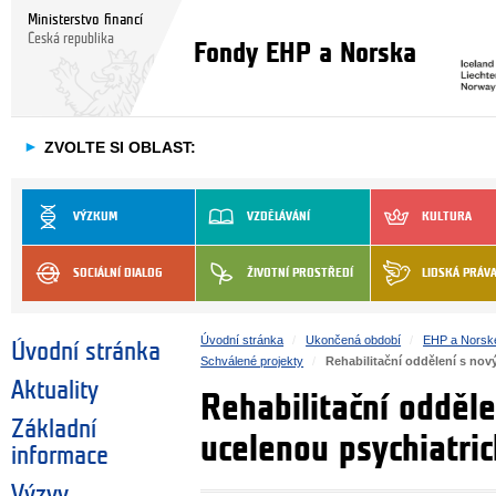
Ministerstvo financí
Česká republika
Fondy EHP a Norska
►
ZVOLTE SI OBLAST:
VÝZKUM
VZDĚLÁVÁNÍ
KULTURA
SOCIÁLNÍ DIALOG
ŽIVOTNÍ PROSTŘEDÍ
LIDSKÁ PRÁV
Úvodní stránka
Ukončená období
EHP a Norsk
Úvodní stránka
Schválené projekty
Rehabilitační oddělení s nov
Aktuality
Rehabilitační odděl
Základní
ucelenou psychiatric
informace
Výzvy