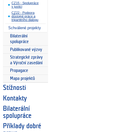
CZ15 - Spolupráce
v justici
CZ22 - Podpora
důstojné práce a
tripartitního dialogu
Schválené projekty
Bilaterální
spolupráce
Publikované výzvy
Strategické zprávy
a Výroční zasedání
Propagace
Mapa projektů
Stížnosti
Kontakty
Bilaterální
spolupráce
Příklady dobré