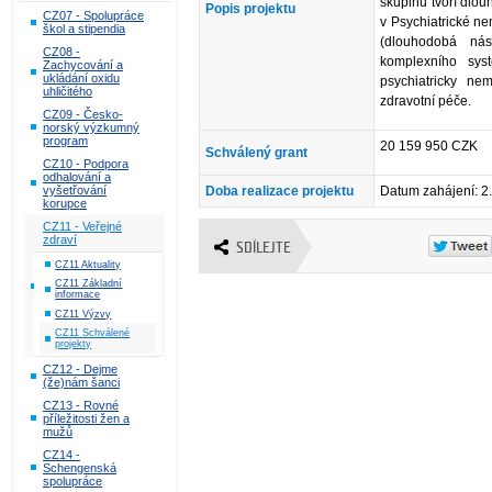
skupinu tvoří dlou
Popis projektu
CZ07 - Spolupráce
v Psychiatrické n
škol a stipendia
(dlouhodobá nás
CZ08 -
komplexního syst
Zachycování a
ukládání oxidu
psychiatricky n
uhličitého
zdravotní péče.
CZ09 - Česko-
norský výzkumný
program
20 159 950 CZK
Schválený grant
CZ10 - Podpora
odhalování a
vyšetřování
Doba realizace projektu
Datum zahájení: 2
korupce
CZ11 - Veřejné
zdraví
SDÍLEJTE
CZ11 Aktuality
CZ11 Základní
informace
CZ11 Výzvy
CZ11 Schválené
projekty
CZ12 - Dejme
(že)nám šanci
CZ13 - Rovné
příležitosti žen a
mužů
CZ14 -
Schengenská
spolupráce