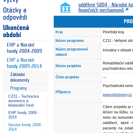
oddělení 5804 - Národní k
Otázky a
finančních mechanismů
odpovědi
PRO
Ukončená
Kraj
Plzeňský kraj
období
Název programu
CZ11 - Veřejné zdr
EHP a Norské
Název programové
Iniciativy v oblasti
fondy 2004-2009
oblasti
EHP a Norské
Rehabilitační odd
fondy 2009-2014
Název projektu
psychiatrickou reha
Základní
Číslo projektu
---
dokumenty
Psychiatrická nem
Programy
Příjemce
www.pldobrany.cz
CZ01 - Technická
asistence a
bilaterální fond
Cílem projektu je
léčení na lůžku, 
EHP fondy 2009 -
2014
nebo do komunitní
oddělení, které 
Norské fondy 2009 -
pacienty na zvlád
2014