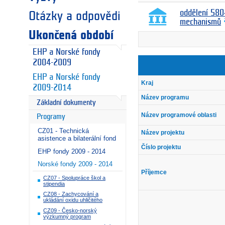
oddělení 580
Otázky a odpovědi
mechanismů
Ukončená období
EHP a Norské fondy
2004-2009
EHP a Norské fondy
Kraj
2009-2014
Název programu
Základní dokumenty
Název programové oblasti
Programy
CZ01 - Technická
Název projektu
asistence a bilaterální fond
Číslo projektu
EHP fondy 2009 - 2014
Norské fondy 2009 - 2014
Příjemce
CZ07 - Spolupráce škol a
stipendia
CZ08 - Zachycování a
ukládání oxidu uhličitého
CZ09 - Česko-norský
výzkumný program