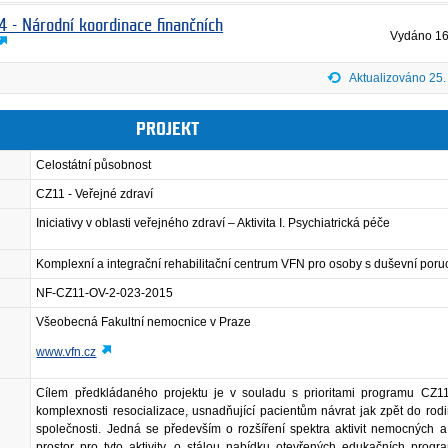
4 - Národní koordinace finančních
Vydáno
16
Aktualizováno 25.
PROJEKT
Celostátní působnost
CZ11 - Veřejné zdraví
Iniciativy v oblasti veřejného zdraví – Aktivita I. Psychiatrická péče
Komplexní a integrační rehabilitační centrum VFN pro osoby s duševní por
NF-CZ11-OV-2-023-2015
Všeobecná Fakultní nemocnice v Praze
www.vfn.cz
Cílem předkládaného projektu je v souladu s prioritami programu CZ11 
komplexnosti resocializace, usnadňující pacientům návrat jak zpět do rodi
společnosti. Jedná se především o rozšíření spektra aktivit nemocných a
prostor pro tyto aktivity, o stálou nabídku otevřených edukačních progr