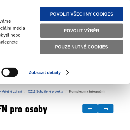
MAPA STRÁNEK
TEXTOVÁ VERZE
ČESKY
ENGLISH
POVOLIT VŠECHNY COOKIES
žíváme
ciální média
POVOLIT VÝBĚR
kytli nebo
naleznete
POUZE NUTNÉ COOKIES
ŘÁDNÁ SPRÁVA
OBČANSKÁ SPOLEČNOST
Zobrazit detaily
VNITŘNÍ VĚCI
BILATERÁLNÍ SPOLUPRÁCE
- Veřejné zdraví
CZ11 Schválené projekty
Komplexní a integrační
VFN pro osoby