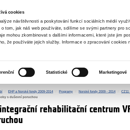
NOVINKY RSS
ívá cookies
rska
nalýze návštěvnosti a poskytování funkcí sociálních médií vyu
 o tom, jak náš web používáte, sdílíme se svými partnery pro so
daje mohou zkombinovat s dalšími informacemi, které jste jim pos
oho, že používáte jejich služby. Informace o zpracování cookies 
KULTURA
ZDRAVÍ
erenční
Statistické
Marketingové
LIDSKÁ PRÁVA
SPRAVEDLNOST
bí
EHP a Norské fondy 2009-2014
Programy
Norské fondy 2009 - 2014
CZ11 
osoby s duševní poruchou
integrační rehabilitační centrum 
ruchou