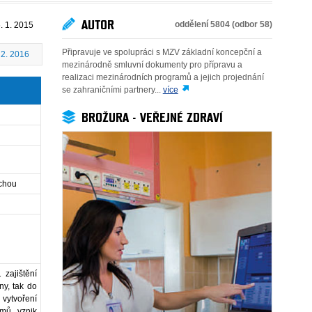
AUTOR
oddělení 5804 (odbor 58)
. 1. 2015
Připravuje ve spolupráci s MZV základní koncepční a
 2. 2016
mezinárodně smluvní dokumenty pro přípravu a
realizaci mezinárodních programů a jejich projednání
se zahraničními partnery...
více
BROŽURA - VEŘEJNÉ ZDRAVÍ
uchou
zajištění
ny, tak do
 vytvoření
amů, vznik