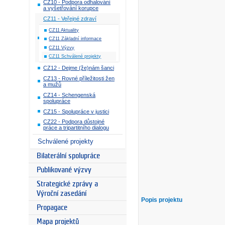
CZ10 - Podpora odhalování
a vyšetřování korupce
CZ11 - Veřejné zdraví
CZ11 Aktuality
CZ11 Základní informace
CZ11 Výzvy
CZ11 Schválené projekty
CZ12 - Dejme (že)nám šanci
CZ13 - Rovné příležitosti žen
a mužů
CZ14 - Schengenská
spolupráce
CZ15 - Spolupráce v justici
CZ22 - Podpora důstojné
práce a tripartitního dialogu
Schválené projekty
Bilaterální spolupráce
Publikované výzvy
Strategické zprávy a
Výroční zasedání
Popis projektu
Propagace
Mapa projektů