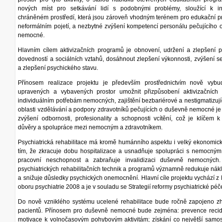
nových míst pro setkávání lidí s podobnými problémy, sloužící k in
chráněném prostředí, která jsou zároveň vhodným terénem pro edukační p
neformálním pojetí, a nezbytné zvýšení kompetencí personálu pečujícího
nemocné.
Hlavním cílem aktivizačních programů je obnovení, udržení a zlepšení p
dovedností a sociálních vztahů, dosáhnout zlepšení výkonnosti, zvýšení 
a zlepšení psychického stavu.
Přínosem realizace projektu je především prostřednictvím nově vybu
upravených a vybavených prostor umožnit přizpůsobení aktivizačních
individuálním potřebám nemocných, zajištění bezbariérové a nestigmatizují
oblasti vzdělávání a podpory zdravotníků pečujících o duševně nemocné j
zvýšení odbornosti, profesionality a schopnosti vcítění, což je klíčem 
důvěry a spolupráce mezi nemocným a zdravotníkem.
Psychiatrická rehabilitace má kromě humánního aspektu i velký ekonomic
tím, že zkracuje dobu hospitalizace a usnadňuje spolupráci s nemocným,
pracovní neschopnost a zabraňuje invalidizaci duševně nemocných
psychiatrických rehabilitačních technik a programů významně redukuje nák
a snižuje důsledky psychických onemocnění. Hlavní cíle projektu vychází 
oboru psychiatrie 2008 a je v souladu se Strategií reformy psychiatrické pé
Do nově vzniklého systému ucelené rehabilitace bude ročně zapojeno z
pacientů. Přínosem pro duševně nemocné bude zejména: prevence recidiv
motivace k volnočasovým pohybovým aktivitám; získání co největší samos