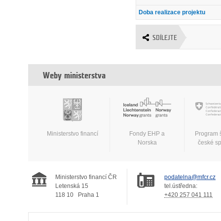
Doba realizace projektu
SDÍLEJTE
Weby ministerstva
Ministerstvo financí
Fondy EHP a
Program 
Norska
české s
Ministerstvo financí ČR
podatelna@mfcr.cz
Letenská 15
tel.ústředna:
118 10
Praha 1
+420 257 041 111