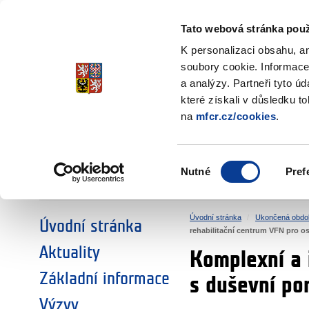
Ministerstvo financí
Česká republika
Tato webová stránka použ
Fondy EHP a No
K personalizaci obsahu, a
soubory cookie. Informace
a analýzy. Partneři tyto ú
►
ZVOLTE SI OBLAST:
které získali v důsledku t
na
mfcr.cz/cookies
.
VÝZKUM
VZDĚLÁVÁNÍ
Výběr
Nutné
Pref
SOCIÁLNÍ DIALOG
ŽIVOTNÍ PROSTŘEDÍ
souhlasu
Úvodní stránka
Ukončená obdo
Úvodní stránka
rehabilitační centrum VFN pro 
Aktuality
Komplexní a 
Základní informace
s duševní po
Výzvy