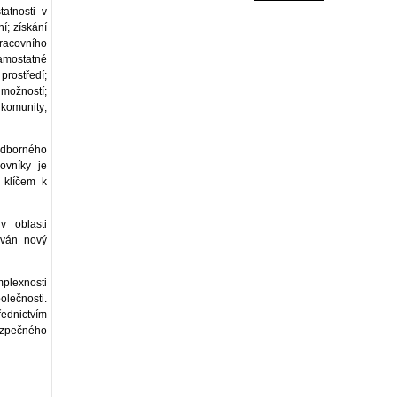
atnosti v
í; získání
racovního
samostatné
rostředí;
 možností;
komunity;
odborného
ovníky je
e klíčem k
v oblasti
ován nový
plexnosti
olečnosti.
řednictvím
ezpečného