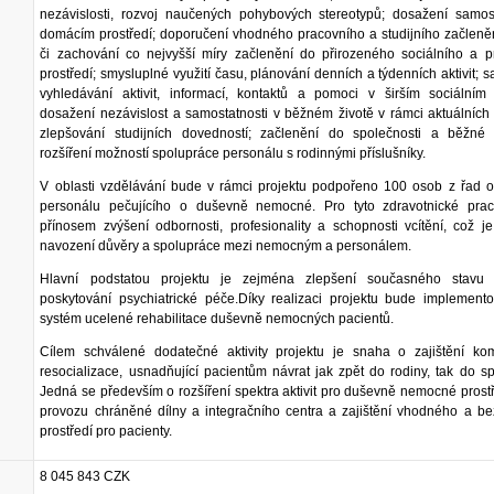
nezávislosti, rozvoj naučených pohybových stereotypů; dosažení samost
domácím prostředí; doporučení vhodného pracovního a studijního začleněn
či zachování co nejvyšší míry začlenění do přirozeného sociálního a p
prostředí; smysluplné využití času, plánování denních a týdenních aktivit; 
vyhledávání aktivit, informací, kontaktů a pomoci v širším sociálním p
dosažení nezávislost a samostatnosti v běžném životě v rámci aktuálních
zlepšování studijních dovedností; začlenění do společnosti a běžné 
rozšíření možností spolupráce personálu s rodinnými příslušníky.
V oblasti vzdělávání bude v rámci projektu podpořeno 100 osob z řad 
personálu pečujícího o duševně nemocné. Pro tyto zdravotnické prac
přínosem zvýšení odbornosti, profesionality a schopnosti vcítění, což j
navození důvěry a spolupráce mezi nemocným a personálem.
Hlavní podstatou projektu je zejména zlepšení současného stavu 
poskytování psychiatrické péče.Díky realizaci projektu bude implement
systém ucelené rehabilitace duševně nemocných pacientů.
Cílem schválené dodatečné aktivity projektu je snaha o zajištění kom
resocializace, usnadňující pacientům návrat jak zpět do rodiny, tak do sp
Jedná se především o rozšíření spektra aktivit pro duševně nemocné prost
provozu chráněné dílny a integračního centra a zajištění vhodného a b
prostředí pro pacienty.
8 045 843 CZK