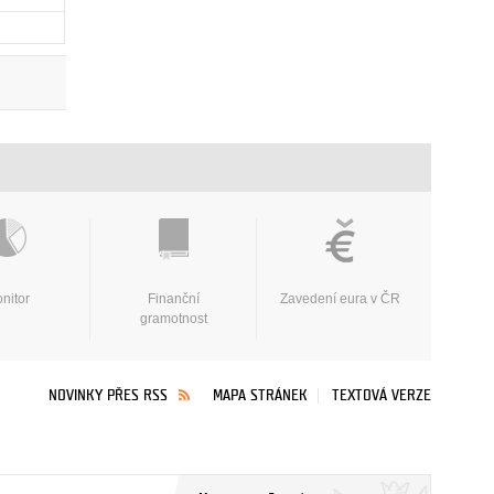
nitor
Finanční
Zavedení eura v ČR
gramotnost
NOVINKY PŘES RSS
MAPA STRÁNEK
TEXTOVÁ VERZE