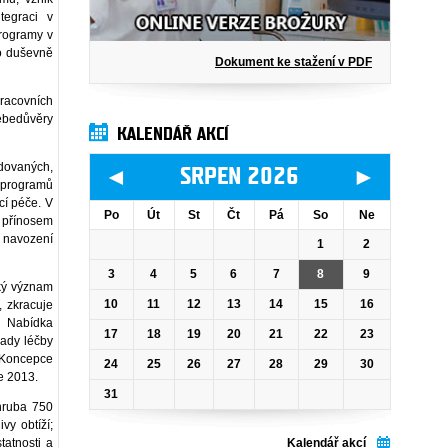
tegraci v
rogramy v
 o duševně
Dokument ke stažení v PDF
racovních
sebedůvěry
KALENDÁŘ AKCÍ
dovaných,
◄
►
SRPEN 2026
 programů
cí péče. V
Po
Út
St
Čt
Pá
So
Ne
e přínosem
k navození
1
2
3
4
5
6
7
8
9
ký význam
10
11
12
13
14
15
16
 zkracuje
. Nabídka
17
18
19
20
21
22
23
lady léčby
z Koncepce
24
25
26
27
28
29
30
če 2013.
31
hruba 750
y obtíží;
Kalendář akcí
tatnosti a