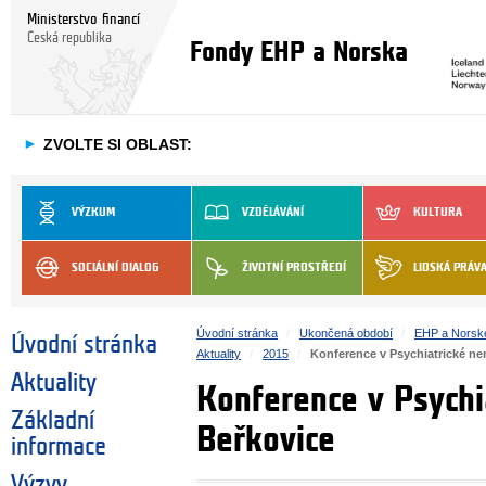
Ministerstvo financí
Česká republika
Fondy EHP a Norska
►
ZVOLTE SI OBLAST:
VÝZKUM
VZDĚLÁVÁNÍ
KULTURA
SOCIÁLNÍ DIALOG
ŽIVOTNÍ PROSTŘEDÍ
LIDSKÁ PRÁV
Úvodní stránka
Ukončená období
EHP a Norsk
Úvodní stránka
Aktuality
2015
Konference v Psychiatrické ne
Aktuality
Konference v Psychi
Základní
Beřkovice
informace
Výzvy