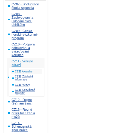
CZ07 - Spolupráce
škol a stipendia
CZ08 -
Zachycování a
ukládání oxidu
uhličitého
CZ09 - Česko-
norský výzkumný
program
CZ10 - Podpora
odhalování a
vyšetřování
korupce
CZ11 - Veřejné
zdraví
CZ11 Aktuality
CZ11 Základní
informace
CZ11 Výzvy
CZ11 Schválené
projekty
CZ12 - Dejme
(že)nám šanci
CZ13 - Rovné
příležitosti žen a
mužů
CZ14 -
Schengenská
spolupráce