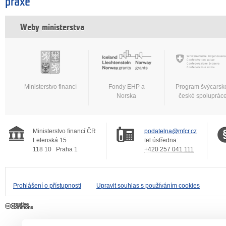
praxe
Weby ministerstva
Ministerstvo financí
Fondy EHP a
Program švýcarsk
Norska
české spoluprác
Ministerstvo financí ČR
podatelna@mfcr.cz
Letenská 15
tel.ústředna:
118 10
Praha 1
+420 257 041 111
Prohlášení o přístupnosti
Upravit souhlas s používáním cookies