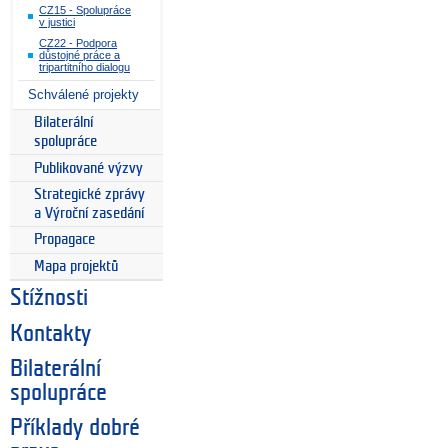
CZ15 - Spolupráce
v justici
CZ22 - Podpora
důstojné práce a
tripartitního dialogu
Schválené projekty
Bilaterální
spolupráce
Publikované výzvy
Strategické zprávy
a Výroční zasedání
Propagace
Mapa projektů
Stížnosti
Kontakty
Bilaterální
spolupráce
Příklady dobré