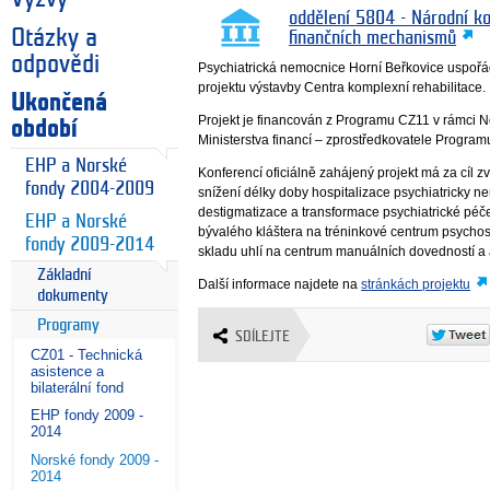
oddělení 5804 - Národní k
Otázky a
finančních mechanismů
odpovědi
Psychiatrická nemocnice Horní Beřkovice uspořád
projektu výstavby Centra komplexní rehabilitace.
Ukončená
Projekt je financován z Programu CZ11 v rámci No
období
Ministerstva financí – zprostředkovatele Progra
EHP a Norské
Konferencí oficiálně zahájený projekt má za cíl zv
fondy 2004-2009
snížení délky doby hospitalizace psychiatricky 
destigmatizace a transformace psychiatrické péč
EHP a Norské
bývalého kláštera na tréninkové centrum psycho
fondy 2009-2014
skladu uhlí na centrum manuálních dovedností a a
Základní
Další informace najdete na
stránkách projektu
dokumenty
Programy
SDÍLEJTE
CZ01 - Technická
asistence a
bilaterální fond
EHP fondy 2009 -
2014
Norské fondy 2009 -
2014