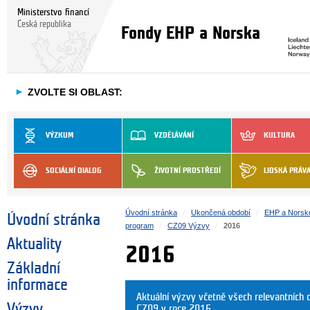
Ministerstvo financí
Česká republika
Fondy EHP a Norska
►
ZVOLTE SI OBLAST:
VÝZKUM
VZDĚLÁVÁNÍ
KULTURA
SOCIÁLNÍ DIALOG
ŽIVOTNÍ PROSTŘEDÍ
LIDSKÁ PRÁV
Úvodní stránka
Ukončená období
EHP a Norsk
Úvodní stránka
program
CZ09 Výzvy
2016
Aktuality
2016
Základní
informace
Aktuální výzvy včetně všech relevantníc
Výzvy
CZ09 v roce 2016.