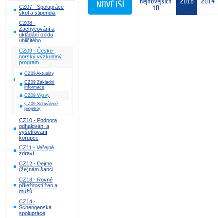
nejnovějších
2016
2014
NOVĚJŠÍ
CZ07 - Spolupráce
10
škol a stipendia
CZ08 -
Zachycování a
ukládání oxidu
uhličitého
CZ09 - Česko-
norský výzkumný
program
CZ09 Aktuality
CZ09 Základní
informace
CZ09 Výzvy
CZ09 Schválené
projekty
CZ10 - Podpora
odhalování a
vyšetřování
korupce
CZ11 - Veřejné
zdraví
CZ12 - Dejme
(že)nám šanci
CZ13 - Rovné
příležitosti žen a
mužů
CZ14 -
Schengenská
spolupráce