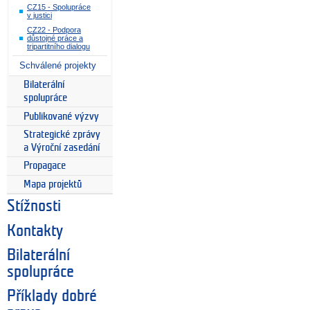
CZ15 - Spolupráce
v justici
CZ22 - Podpora
důstojné práce a
tripartitního dialogu
Schválené projekty
Bilaterální
spolupráce
Publikované výzvy
Strategické zprávy
a Výroční zasedání
Propagace
Mapa projektů
Stížnosti
Kontakty
Bilaterální
spolupráce
Příklady dobré