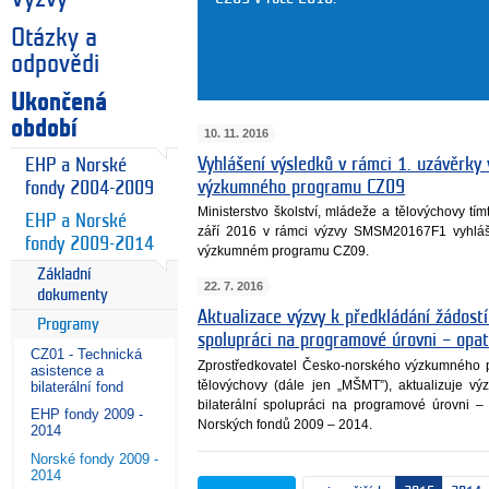
Otázky a
odpovědi
Ukončená
období
10. 11. 2016
Vyhlášení výsledků v rámci 1. uzávěrky
EHP a Norské
výzkumného programu CZ09
fondy 2004-2009
Ministerstvo školství, mládeže a tělovýchovy tí
EHP a Norské
září 2016 v rámci výzvy SMSM20167F1 vyhlá
fondy 2009-2014
výzkumném programu CZ09.
Základní
22. 7. 2016
dokumenty
Aktualizace výzvy k předkládání žádostí
Programy
spolupráci na programové úrovni – opa
CZ01 - Technická
Zprostředkovatel Česko-norského výzkumného p
asistence a
tělovýchovy (dále jen „MŠMT”), aktualizuje v
bilaterální fond
bilaterální spolupráci na programové úrovni
EHP fondy 2009 -
Norských fondů 2009 – 2014.
2014
Norské fondy 2009 -
2014