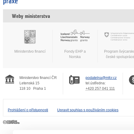
praxe
Weby ministerstva
Ministerstvo financí
Fondy EHP a
Program švýcarsk
Norska
české spoluprác
Ministerstvo financí ČR
podatelna@mfcr.cz
Letenská 15
tel.ústředna:
118 10
Praha 1
+420 257 041 111
Prohlášení o přístupnosti
Upravit souhlas s používáním cookies