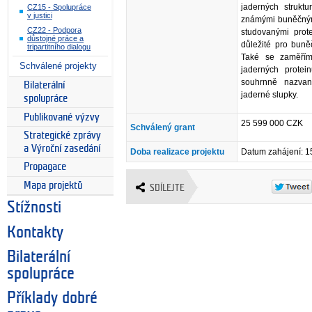
jaderných struktu
CZ15 - Spolupráce
v justici
známými buněčným
CZ22 - Podpora
studovanými prote
důstojné práce a
důležité pro buně
tripartitního dialogu
Také se zaměřím
Schválené projekty
jaderných prote
souhrnně nazvan
Bilaterální
jaderné slupky.
spolupráce
Publikované výzvy
25 599 000 CZK
Schválený grant
Strategické zprávy
a Výroční zasedání
Doba realizace projektu
Datum zahájení: 1
Propagace
Mapa projektů
SDÍLEJTE
Stížnosti
Kontakty
Bilaterální
spolupráce
Příklady dobré