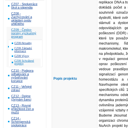
replikace DNA a tr
CZ07 - Spolupráce
dokládá počet a 
škol a stipendia
souhrnně označo
CZ08 -
Zachycování a
dystrofií, které o
ukládání oxidu
stárnutí a dyst
uhličitého
odpovídajících
CZ09 - Česko-
poškození (DDR) a
norský výzkumný
program
které lze považ
mechanismy, ří
CZ09 Aktuality
makromolekul, kter
CZ09 Základní
informace
na předpokladu, že
CZ09 Výzvy
v regulaci genov
CZ09 Schválené
oprav poškození
projekty
vedoue pravděpo
CZ10 - Podpora
odhalování a
signalizací ge
vyšetřování
Popis projektu
homeostázu a r
korupce
Navrhujeme otest
CZ11 - Veřejné
specifických cílů:
zdraví
mechanismu odstra
CZ12 - Dejme
(že)nám šanci
dynamika proteinů
ovlivněna jaderný
CZ13 - Rovné
příležitosti žen a
vzájemné vztahy m
mužů
Budeme zkoumat 
CZ14 -
organizaci chroma
Schengenská
spolupráce
NuArch projekt by