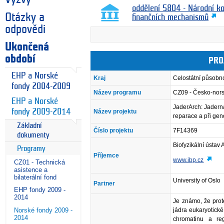
oddělení 5804 - Národní k
Otázky a
finančních mechanismů
odpovědi
Ukončená
období
PRO
EHP a Norské
Kraj
Celostátní působn
fondy 2004-2009
Název programu
CZ09 - Česko-nor
EHP a Norské
JaderArch: Jadern
fondy 2009-2014
Název projektu
reparace a při gen
Základní
Číslo projektu
7F14369
dokumenty
Biofyzikální ústav A
Programy
Příjemce
www.ibp.cz
CZ01 - Technická
asistence a
bilaterální fond
University of Oslo
Partner
EHP fondy 2009 -
2014
Je známo, že prote
Norské fondy 2009 -
jádra eukaryotické 
2014
chromatinu a reg