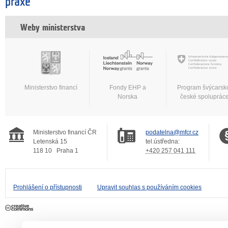
praxe
Weby ministerstva
Ministerstvo financí
Fondy EHP a
Program švýcarsk
Norska
české spoluprác
Ministerstvo financí ČR
podatelna@mfcr.cz
Letenská 15
tel.ústředna:
118 10
Praha 1
+420 257 041 111
Prohlášení o přístupnosti
Upravit souhlas s používáním cookies