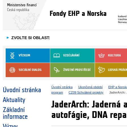
Ministerstvo financí
Česká republika
Fondy EHP a Norska
►
ZVOLTE SI OBLAST:
VÝZKUM
VZDĚLÁVÁNÍ
KULTURA
SOCIÁLNÍ DIALOG
ŽIVOTNÍ PROSTŘEDÍ
LIDSKÁ PRÁV
Úvodní stránka
Ukončená období
EHP a Norsk
Úvodní stránka
program
CZ09 Schválené projekty
JaderArch: 
Aktuality
JaderArch: Jaderná 
Základní
autofágie, DNA repa
informace
Výzvy