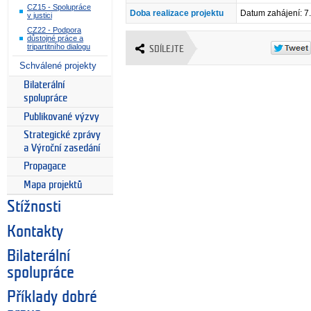
CZ15 - Spolupráce
Doba realizace projektu
Datum zahájení: 7
v justici
CZ22 - Podpora
důstojné práce a
tripartitního dialogu
SDÍLEJTE
Schválené projekty
Bilaterální
spolupráce
Publikované výzvy
Strategické zprávy
a Výroční zasedání
Propagace
Mapa projektů
Stížnosti
Kontakty
Bilaterální
spolupráce
Příklady dobré