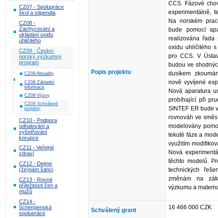
CCS. Fázové chov
CZ07 - Spolupráce
experimentálně, t
škol a stipendia
Na norském prac
CZ08 -
Zachycování a
bude pomocí apa
ukládání oxidu
realizována řada
uhličitého
oxidu uhličitého 
CZ09 - Česko-
pro CCS. V Ústav
norský výzkumný
program
budou ve shodných
Popis projektu
dusíkem zkoumán
CZ09 Aktuality
nově vyvíjené exp
CZ09 Základní
informace
Nová aparatura um
CZ09 Výzvy
probíhající při p
CZ09 Schválené
SINTEF ER bude vy
projekty
rovnováh ve směs
CZ10 - Podpora
modelovány pomocí
odhalování a
vyšetřování
tekuté fáze a mod
korupce
využitím modifikova
CZ11 - Veřejné
Nová experimentá
zdraví
těchto modelů. Pr
CZ12 - Dejme
(že)nám šanci
technických řeše
změnám na zákl
CZ13 - Rovné
příležitosti žen a
výzkumu a matema
mužů
CZ14 -
16 466 000 CZK
Schengenská
Schválený grant
spolupráce