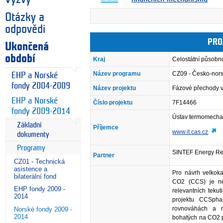
Otázky a
odpovědi
PRO
Ukončená
období
Kraj
Celostátní působn
Název programu
CZ09 - Česko-nor
EHP a Norské
fondy 2004-2009
Název projektu
Fázové přechody 
EHP a Norské
Číslo projektu
7F14466
fondy 2009-2014
Ústav termomechani
Základní
Příjemce
www.it.cas.cz
dokumenty
Programy
SINTEF Energy Re
Partner
CZ01 - Technická
asistence a
Pro návrh velkoka
bilaterální fond
CO2 (CCS) je nez
EHP fondy 2009 -
relevantních teku
2014
projektu CCSpha
rovnováhách a n
Norské fondy 2009 -
2014
bohatých na CO2 př