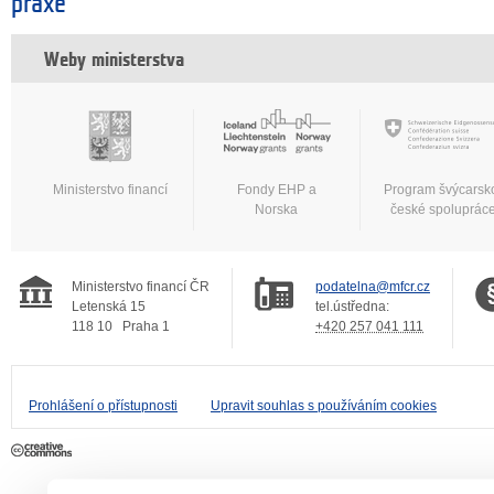
praxe
Weby ministerstva
Ministerstvo financí
Fondy EHP a
Program švýcarsk
Norska
české spoluprác
Ministerstvo financí ČR
podatelna@mfcr.cz
Letenská 15
tel.ústředna:
118 10
Praha 1
+420 257 041 111
Prohlášení o přístupnosti
Upravit souhlas s používáním cookies