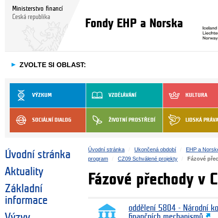
Ministerstvo financí
Česká republika
Fondy EHP a Norska
►
ZVOLTE SI OBLAST:
VÝZKUM
VZDĚLÁVÁNÍ
KULTURA
SOCIÁLNÍ DIALOG
ŽIVOTNÍ PROSTŘEDÍ
LIDSKÁ PRÁV
Úvodní stránka
Ukončená období
EHP a Norsk
Úvodní stránka
program
CZ09 Schválené projekty
Fázové pře
Aktuality
Fázové přechody v 
Základní
informace
oddělení 5804 - Národní k
Výzvy
finančních mechanismů