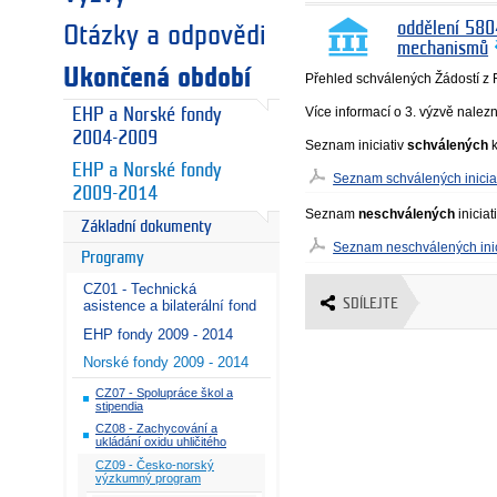
oddělení 580
Otázky a odpovědi
mechanismů
Ukončená období
Přehled schválených Žádostí z F
Více informací o 3. výzvě nalez
EHP a Norské fondy
2004-2009
Seznam iniciativ
schválených
k
EHP a Norské fondy
Seznam schválených iniciat
2009-2014
Seznam
neschválených
iniciat
Základní dokumenty
Seznam neschválených inic
Programy
CZ01 - Technická
SDÍLEJTE
asistence a bilaterální fond
EHP fondy 2009 - 2014
Norské fondy 2009 - 2014
CZ07 - Spolupráce škol a
stipendia
CZ08 - Zachycování a
ukládání oxidu uhličitého
CZ09 - Česko-norský
výzkumný program