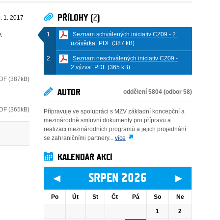
PŘÍLOHY (
2
)
. 1. 2017
Seznam schválených iniciativ CZ09 - 2.
.
uzávěrka
PDF (387 kB)
Seznam neschválených iniciativ CZ09 -
2.výzva
PDF (365 kB)
DF (387kB)
AUTOR
oddělení 5804 (odbor 58)
DF (365kB)
Připravuje ve spolupráci s MZV základní koncepční a
mezinárodně smluvní dokumenty pro přípravu a
realizaci mezinárodních programů a jejich projednání
se zahraničními partnery...
více
KALENDÁŘ AKCÍ
◄
►
SRPEN 2026
Po
Út
St
Čt
Pá
So
Ne
1
2