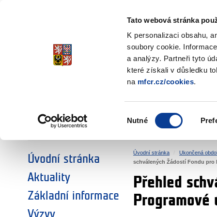
Ministerstvo financí
Česká republika
Tato webová stránka použ
Fondy EHP a No
K personalizaci obsahu, a
soubory cookie. Informace
a analýzy. Partneři tyto ú
►
ZVOLTE SI OBLAST:
které získali v důsledku t
na
mfcr.cz/cookies
.
VÝZKUM
VZDĚLÁVÁNÍ
Výběr
Nutné
Pref
SOCIÁLNÍ DIALOG
ŽIVOTNÍ PROSTŘEDÍ
souhlasu
Úvodní stránka
Ukončená obdo
Úvodní stránka
schválených Žádostí Fondu pro b
Aktuality
Přehled schvá
Základní informace
Programové 
Výzvy