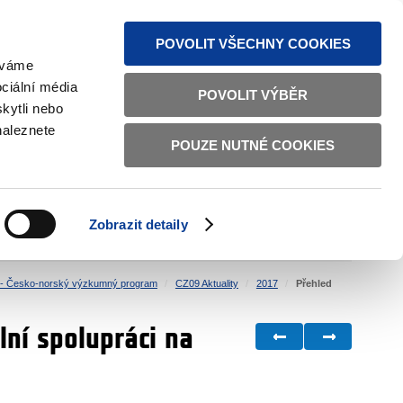
MAPA STRÁNEK
TEXTOVÁ VERZE
ČESKY
ENGLISH
POVOLIT VŠECHNY COOKIES
žíváme
ciální média
POVOLIT VÝBĚR
kytli nebo
naleznete
POUZE NUTNÉ COOKIES
ŘÁDNÁ SPRÁVA
OBČANSKÁ SPOLEČNOST
Zobrazit detaily
VNITŘNÍ VĚCI
BILATERÁLNÍ SPOLUPRÁCE
- Česko-norský výzkumný program
CZ09 Aktuality
2017
Přehled
lní spolupráci na