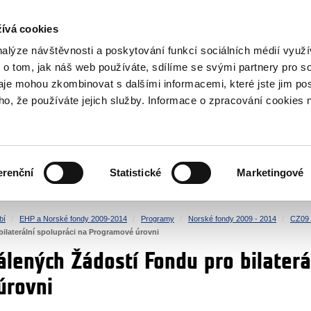
NOVINKY RSS
ívá cookies
rska
nalýze návštěvnosti a poskytování funkcí sociálních médií vyu
 o tom, jak náš web používáte, sdílíme se svými partnery pro so
daje mohou zkombinovat s dalšími informacemi, které jste jim pos
oho, že používáte jejich služby. Informace o zpracování cookies 
KULTURA
ZDRAVÍ
erenční
Statistické
Marketingové
LIDSKÁ PRÁVA
SPRAVEDLNOST
bí
EHP a Norské fondy 2009-2014
Programy
Norské fondy 2009 - 2014
CZ09 
ilaterální spolupráci na Programové úrovni
lených Žádostí Fondu pro bilaterá
úrovni