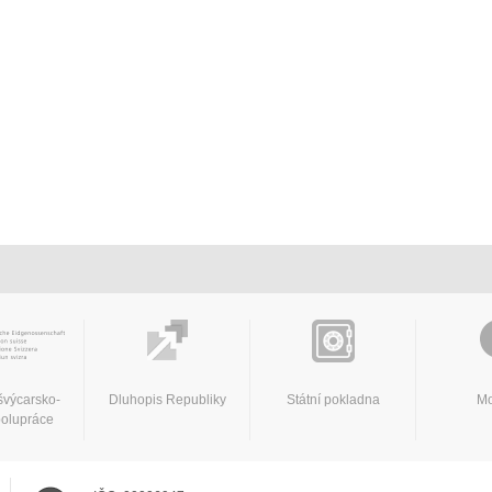
švýcarsko-
Dluhopis Republiky
Státní pokladna
Mo
polupráce