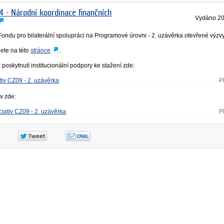
4 - Národní koordinace finančních
Vydáno
20
ondu pro bilaterální spolupráci na Programové úrovni ‐ 2. uzávěrka otevřené výzvy
nete na této
stránce
.
 poskytnutí institucionální podpory ke stažení zde:
iv CZ09 - 2. uzávěrka
P
iv zde:
iativ CZ09 - 2. uzávěrka
P