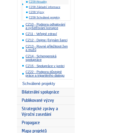
CZ09 Aktuality
CZ09 Základní informace
CZ09 Výzvy
CZ09 Schválené projekty
CZ10 - Podpora odhalování
a vyšetřování korupce
CZ11 - Veřejné zdraví
CZ12 - Dejme (že)nám šanci
CZ13 - Rovné příležitosti žen
a mužů
CZ14 - Schengenská
spolupráce
CZ15 - Spolupráce v justici
CZ22 - Podpora důstojné
práce a tripartitního dialogu
Schválené projekty
Bilaterální spolupráce
Publikované výzvy
Strategické zprávy a
Výroční zasedání
Propagace
Mapa projektů