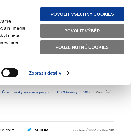
MAPA STRÁNEK
TEXTOVÁ VERZE
ČESKY
ENGLISH
POVOLIT VŠECHNY COOKIES
žíváme
ciální média
POVOLIT VÝBĚR
kytli nebo
naleznete
POUZE NUTNÉ COOKIES
ŘÁDNÁ SPRÁVA
OBČANSKÁ SPOLEČNOST
Zobrazit detaily
VNITŘNÍ VĚCI
BILATERÁLNÍ SPOLUPRÁCE
- Česko-norský výzkumný program
CZ09 Aktuality
2017
Zasedání
AUTOR
oddělení 5804 (odbor 58)
 10. 2017