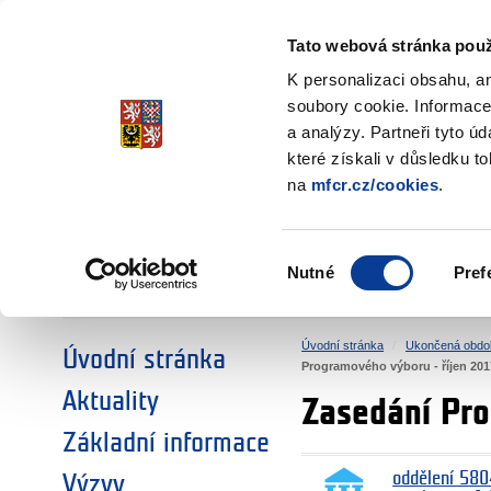
Ministerstvo financí
Česká republika
Tato webová stránka použ
Fondy EHP a No
K personalizaci obsahu, a
soubory cookie. Informace
a analýzy. Partneři tyto ú
►
ZVOLTE SI OBLAST:
které získali v důsledku t
na
mfcr.cz/cookies
.
VÝZKUM
VZDĚLÁVÁNÍ
Výběr
Nutné
Pref
SOCIÁLNÍ DIALOG
ŽIVOTNÍ PROSTŘEDÍ
souhlasu
Úvodní stránka
Ukončená obdo
Úvodní stránka
Programového výboru - říjen 201
Aktuality
Zasedání Pro
Základní informace
oddělení 580
Výzvy