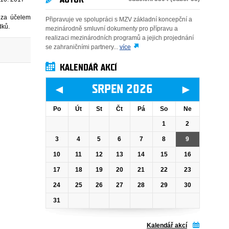
 za účelem
Připravuje ve spolupráci s MZV základní koncepční a
dků.
mezinárodně smluvní dokumenty pro přípravu a
realizaci mezinárodních programů a jejich projednání
se zahraničními partnery...
více
KALENDÁŘ AKCÍ
◄
►
SRPEN 2026
Po
Út
St
Čt
Pá
So
Ne
1
2
3
4
5
6
7
8
9
10
11
12
13
14
15
16
17
18
19
20
21
22
23
24
25
26
27
28
29
30
31
Kalendář akcí