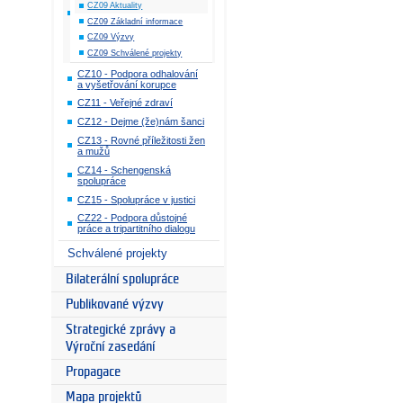
CZ09 Aktuality
CZ09 Základní informace
CZ09 Výzvy
CZ09 Schválené projekty
CZ10 - Podpora odhalování
a vyšetřování korupce
CZ11 - Veřejné zdraví
CZ12 - Dejme (že)nám šanci
CZ13 - Rovné příležitosti žen
a mužů
CZ14 - Schengenská
spolupráce
CZ15 - Spolupráce v justici
CZ22 - Podpora důstojné
práce a tripartitního dialogu
Schválené projekty
Bilaterální spolupráce
Publikované výzvy
Strategické zprávy a
Výroční zasedání
Propagace
Mapa projektů