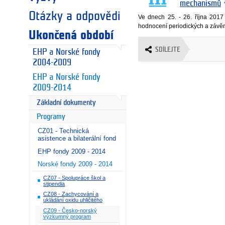
mechanismů
Otázky a odpovědi
Ve dnech 25. - 26. října 20
hodnocení periodických a závě
Ukončená období
SDÍLEJTE
EHP a Norské fondy
2004-2009
EHP a Norské fondy
2009-2014
Základní dokumenty
Programy
CZ01 - Technická
asistence a bilaterální fond
EHP fondy 2009 - 2014
Norské fondy 2009 - 2014
CZ07 - Spolupráce škol a
stipendia
CZ08 - Zachycování a
ukládání oxidu uhličitého
CZ09 - Česko-norský
výzkumný program