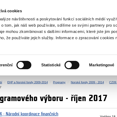
NOVINKY RSS
ívá cookies
rska
nalýze návštěvnosti a poskytování funkcí sociálních médií vyu
 o tom, jak náš web používáte, sdílíme se svými partnery pro so
daje mohou zkombinovat s dalšími informacemi, které jste jim pos
oho, že používáte jejich služby. Informace o zpracování cookies 
KULTURA
ZDRAVÍ
erenční
Statistické
Marketingové
LIDSKÁ PRÁVA
SPRAVEDLNOST
bí
EHP a Norské fondy 2009-2014
Programy
Norské fondy 2009 - 2014
CZ09 
7
gramového výboru - říjen 2017
4 - Národní koordinace finančních
Vydáno
18.