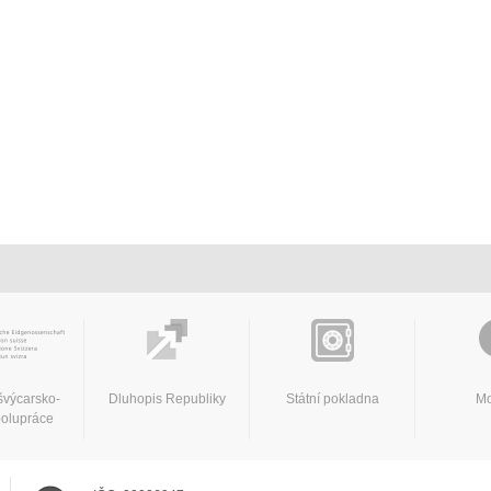
švýcarsko-
Dluhopis Republiky
Státní pokladna
Mo
polupráce