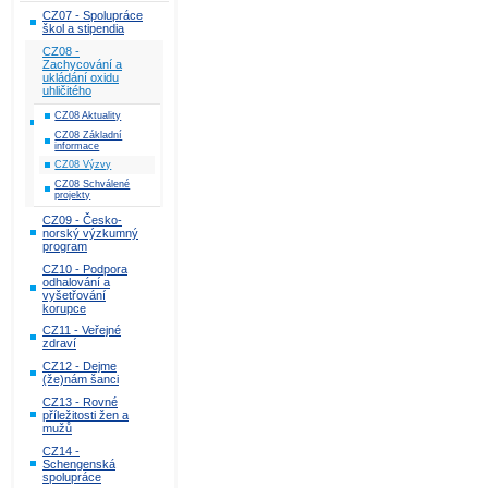
CZ07 - Spolupráce
škol a stipendia
CZ08 -
Zachycování a
ukládání oxidu
uhličitého
CZ08 Aktuality
CZ08 Základní
informace
CZ08 Výzvy
CZ08 Schválené
projekty
CZ09 - Česko-
norský výzkumný
program
CZ10 - Podpora
odhalování a
vyšetřování
korupce
CZ11 - Veřejné
zdraví
CZ12 - Dejme
(že)nám šanci
CZ13 - Rovné
příležitosti žen a
mužů
CZ14 -
Schengenská
spolupráce