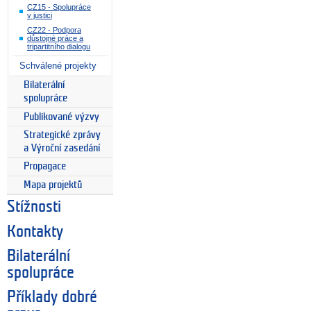
CZ15 - Spolupráce
v justici
CZ22 - Podpora
důstojné práce a
tripartitního dialogu
Schválené projekty
Bilaterální
spolupráce
Publikované výzvy
Strategické zprávy
a Výroční zasedání
Propagace
Mapa projektů
Stížnosti
Kontakty
Bilaterální
spolupráce
Příklady dobré