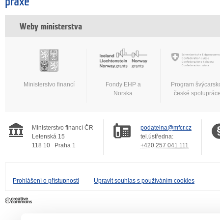
praxe
Weby ministerstva
Ministerstvo financí
Fondy EHP a
Program švýcarsk
Norska
české spoluprác
Ministerstvo financí ČR
podatelna@mfcr.cz
Letenská 15
tel.ústředna:
118 10
Praha 1
+420 257 041 111
Prohlášení o přístupnosti
Upravit souhlas s používáním cookies