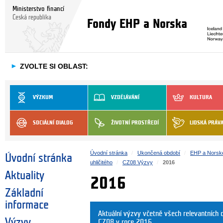
Ministerstvo financí
Česká republika
Fondy EHP a Norska
►
ZVOLTE SI OBLAST:
VÝZKUM
VZDĚLÁVÁNÍ
KULTURA
SOCIÁLNÍ DIALOG
ŽIVOTNÍ PROSTŘEDÍ
LIDSKÁ PRÁV
Úvodní stránka
Ukončená období
EHP a Norsk
Úvodní stránka
uhličitého
CZ08 Výzvy
2016
Aktuality
2016
Základní
informace
Aktuální výzvy včetně všech relevantníc
Výzvy
CZ08 v roce 2016.