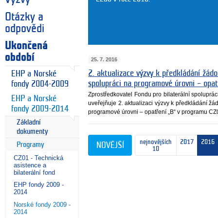
Otázky a
odpovědi
Ukončená
období
25. 7. 2016
2. aktualizace výzvy k předkládání žádos
EHP a Norské
spolupráci na programové úrovni – opa
fondy 2004-2009
Zprostředkovatel Fondu pro bilaterální spoluprá
EHP a Norské
uveřejňuje 2. aktualizaci výzvy k předkládání žád
fondy 2009-2014
programové úrovni – opatření „B“ v programu CZ
Základní
dokumenty
nejnovějších
2017
2016
Programy
NOVĚJŠÍ
10
CZ01 - Technická
asistence a
bilaterální fond
EHP fondy 2009 -
2014
Norské fondy 2009 -
2014