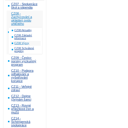
CZ07 - Spolupráce
škol a stipendia
CZ08 -
Zachycování a
ukládání oxidu
uhličitého
CZ08 Aktuality
CZ08 Základní
informace
CZ08 Výzvy
CZ08 Schválené
projekty
CZ09 - Česko-
norský výzkumný
program
CZ10 - Podpora
odhalování a
vyšetřování
korupce
CZ11 - Veřejné
zdraví
CZ12 - Dejme
(že)nám šanci
CZ13 - Rovné
příležitosti žen a
mužů
CZ14 -
Schengenská
spolupráce