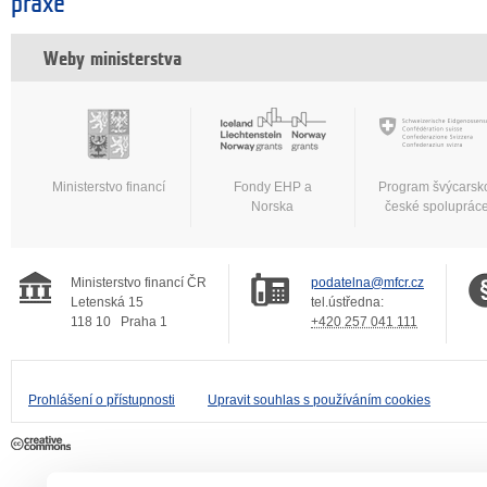
praxe
Weby ministerstva
Ministerstvo financí
Fondy EHP a
Program švýcarsk
Norska
české spoluprác
Ministerstvo financí ČR
podatelna@mfcr.cz
Letenská 15
tel.ústředna:
118 10
Praha 1
+420 257 041 111
Prohlášení o přístupnosti
Upravit souhlas s používáním cookies