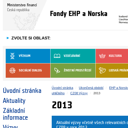
Ministerstvo financí
Česká republika
Fondy EHP a Norska
►
ZVOLTE SI OBLAST:
VÝZKUM
VZDĚLÁVÁNÍ
KULTURA
SOCIÁLNÍ DIALOG
ŽIVOTNÍ PROSTŘEDÍ
LIDSKÁ PRÁV
Úvodní stránka
Ukončená období
EHP a Norsk
Úvodní stránka
uhličitého
CZ08 Výzvy
2013
Aktuality
2013
Základní
informace
Aktuální výzvy včetně všech relevantníc
Výzvy
CZ08 v roce 2013.