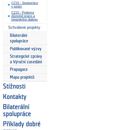
CZ15 - Spolupráce
v justici
CZ22 - Podpora
důstojné práce a
tripartitního dialogu
Schválené projekty
Bilaterální
spolupráce
Publikované výzvy
Strategické zprávy
a Výroční zasedání
Propagace
Mapa projektů
Stížnosti
Kontakty
Bilaterální
spolupráce
Příklady dobré