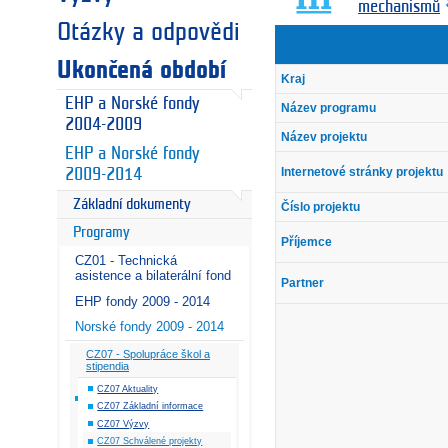
mechanismů
Otázky a odpovědi
Ukončená období
Kraj
EHP a Norské fondy
Název programu
2004-2009
Název projektu
EHP a Norské fondy
Internetové stránky projektu
2009-2014
Základní dokumenty
Číslo projektu
Programy
Příjemce
CZ01 - Technická
asistence a bilaterální fond
Partner
EHP fondy 2009 - 2014
Norské fondy 2009 - 2014
CZ07 - Spolupráce škol a
stipendia
CZ07 Aktuality
CZ07 Základní informace
CZ07 Výzvy
CZ07 Schválené projekty