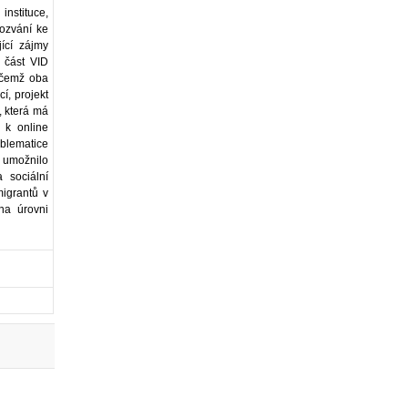
instituce,
ozvání ke
ící zájmy
a část VID
řičemž oba
í, projekt
, která má
 k online
blematice
í umožnilo
a sociální
migrantů v
na úrovni