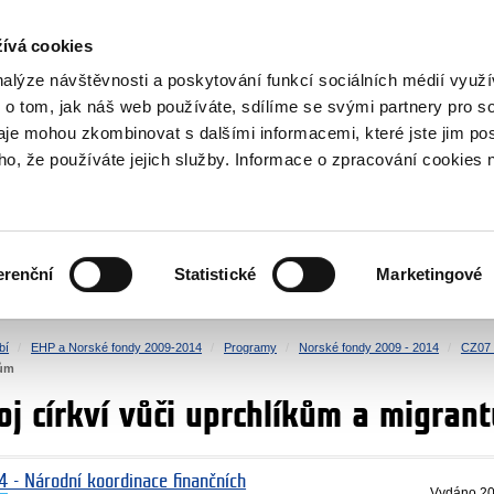
NOVINKY RSS
ívá cookies
rska
nalýze návštěvnosti a poskytování funkcí sociálních médií vyu
 o tom, jak náš web používáte, sdílíme se svými partnery pro so
daje mohou zkombinovat s dalšími informacemi, které jste jim pos
oho, že používáte jejich služby. Informace o zpracování cookies 
KULTURA
ZDRAVÍ
erenční
Statistické
Marketingové
LIDSKÁ PRÁVA
SPRAVEDLNOST
bí
EHP a Norské fondy 2009-2014
Programy
Norské fondy 2009 - 2014
CZ07 -
tům
oj církví vůči uprchlíkům a migran
4 - Národní koordinace finančních
Vydáno
20