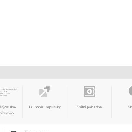
švýcarsko-
Dluhopis Republiky
Státní pokladna
Mo
polupráce