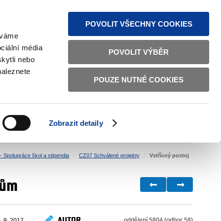
MAPA STRÁNEK
TEXTOVÁ VERZE
ČESKY
ENGLISH
POVOLIT VŠECHNY COOKIES
žíváme
ciální média
POVOLIT VÝBĚR
kytli nebo
naleznete
POUZE NUTNÉ COOKIES
ŘÁDNÁ SPRÁVA
OBČANSKÁ SPOLEČNOST
Zobrazit detaily
VNITŘNÍ VĚCI
BILATERÁLNÍ SPOLUPRÁCE
 Spolupráce škol a stipendia
CZ07 Schválené projekty
Vstřícný postoj
tům
AUTOR
oddělení 5804 (odbor 58)
. 9. 2017