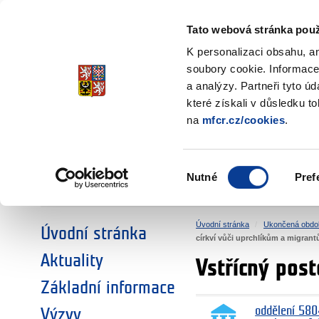
Ministerstvo financí
Česká republika
Tato webová stránka použ
Fondy EHP a No
K personalizaci obsahu, a
soubory cookie. Informace
a analýzy. Partneři tyto ú
►
ZVOLTE SI OBLAST:
které získali v důsledku t
na
mfcr.cz/cookies
.
VÝZKUM
VZDĚLÁVÁNÍ
Výběr
Nutné
Pref
SOCIÁLNÍ DIALOG
ŽIVOTNÍ PROSTŘEDÍ
souhlasu
Úvodní stránka
Ukončená obdo
Úvodní stránka
církví vůči uprchlíkům a migran
Aktuality
Vstřícný post
Základní informace
oddělení 580
Výzvy