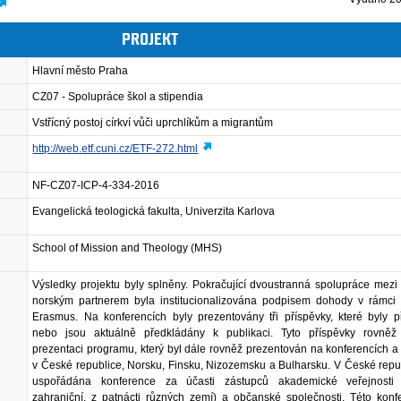
PROJEKT
Hlavní město Praha
CZ07 - Spolupráce škol a stipendia
Vstřícný postoj církví vůči uprchlíkům a migrantům
http://web.etf.cuni.cz/ETF-272.html
NF-CZ07-ICP-4-334-2016
Evangelická teologická fakulta, Univerzita Karlova
School of Mission and Theology (MHS)
Výsledky projektu byly splněny. Pokračující dvoustranná spolupráce mez
norským partnerem byla institucionalizována podpisem dohody v rámci
Erasmus. Na konferencích byly prezentovány tři příspěvky, které byly p
nebo jsou aktuálně předkládány k publikaci. Tyto příspěvky rovněž
prezentaci programu, který byl dále rovněž prezentován na konferencích a
v České republice, Norsku, Finsku, Nizozemsku a Bulharsku. V České repu
uspořádána konference za účasti zástupců akademické veřejnosti
zahraniční, z patnácti různých zemí) a občanské společnosti. Této konf