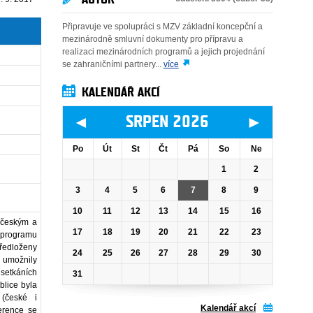
Připravuje ve spolupráci s MZV základní koncepční a
mezinárodně smluvní dokumenty pro přípravu a
realizaci mezinárodních programů a jejich projednání
se zahraničními partnery...
více
KALENDÁŘ AKCÍ
◄
►
SRPEN 2026
Po
Út
St
Čt
Pá
So
Ne
1
2
3
4
5
6
7
8
9
10
11
12
13
14
15
16
i českým a
17
18
19
20
21
22
23
 programu
ředloženy
24
25
26
27
28
29
30
 umožnily
 setkáních
31
blice byla
 (české i
Kalendář akcí
erence se