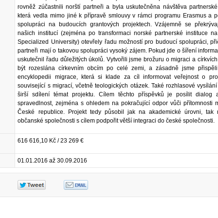
rovněž zúčastnili norští partneři a byla uskutečněna návštěva partnerské 
která vedla mimo jiné k přípravě smlouvy v rámci programu Erasmus a p
spolupráci na budoucích grantových projektech. Vzájemně se překrývaj
našich institucí (zejména po transformaci norské partnerské instituce n
Specialized University) otevřely řadu možností pro budoucí spolupráci, p
partneři mají o takovou spolupráci vysoký zájem. Pokud jde o šíření informac
uskutečnil řadu důležitých úkolů. Vytvořili jsme brožuru o migraci a církvích
být rozeslána církevním obcím po celé zemi, a zásadně jsme přispěli
encyklopedii migrace, která si klade za cíl informovat veřejnost o pro
související s migrací, včetně teologických otázek. Také rozhlasové vysílán
širší sdílení témat projektu. Cílem těchto příspěvků je posílit dialog 
spravedlnost, zejména s ohledem na pokračující odpor vůči přítomnosti 
České republice. Projekt tedy působil jak na akademické úrovni, tak 
občanské společnosti s cílem podpořit větší integraci do české společnosti.
616 616,10 Kč / 23 269 €
01.01.2016 až 30.09.2016