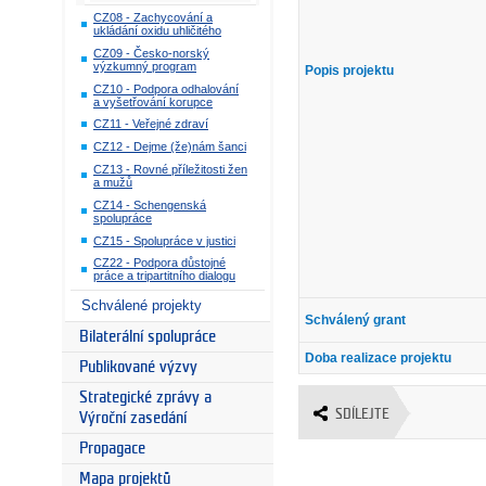
CZ08 - Zachycování a
ukládání oxidu uhličitého
CZ09 - Česko-norský
výzkumný program
Popis projektu
CZ10 - Podpora odhalování
a vyšetřování korupce
CZ11 - Veřejné zdraví
CZ12 - Dejme (že)nám šanci
CZ13 - Rovné příležitosti žen
a mužů
CZ14 - Schengenská
spolupráce
CZ15 - Spolupráce v justici
CZ22 - Podpora důstojné
práce a tripartitního dialogu
Schválené projekty
Schválený grant
Bilaterální spolupráce
Doba realizace projektu
Publikované výzvy
Strategické zprávy a
SDÍLEJTE
Výroční zasedání
Propagace
Mapa projektů