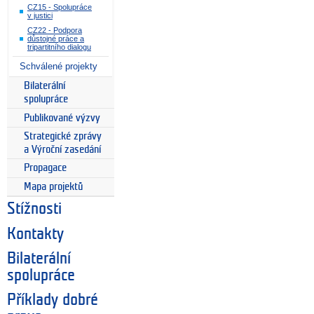
CZ15 - Spolupráce
v justici
CZ22 - Podpora
důstojné práce a
tripartitního dialogu
Schválené projekty
Bilaterální
spolupráce
Publikované výzvy
Strategické zprávy
a Výroční zasedání
Propagace
Mapa projektů
Stížnosti
Kontakty
Bilaterální
spolupráce
Příklady dobré