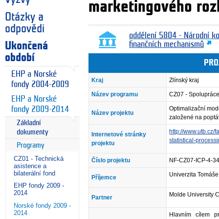
marketingového roz
Otázky a
odpovědi
oddělení 5804 - Národní k
Ukončená
finančních mechanismů
období
PRO
EHP a Norské
Kraj
Zlínský kraj
fondy 2004-2009
Název programu
CZ07 - Spolupráce 
EHP a Norské
fondy 2009-2014
Optimalizační mode
Název projektu
založené na popt
Základní
http://www.utb.cz/
dokumenty
Internetové stránky
statistical-proces
projektu
Programy
CZ01 - Technická
Číslo projektu
NF-CZ07-ICP-4-3
asistence a
bilaterální fond
Univerzita Tomáše 
Příjemce
EHP fondy 2009 -
2014
Molde University 
Partner
Norské fondy 2009 -
2014
Hlavním cílem p