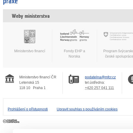
praxe
Weby ministerstva
Ministerstvo financí
Fondy EHP a
Program švýcarsk
Norska
české spoluprác
Ministerstvo financí ČR
podatelna@mfcr.cz
Letenská 15
tel.ústředna:
118 10
Praha 1
+420 257 041 111
Prohlášení o přístupnosti
Upravit souhlas s používáním cookies