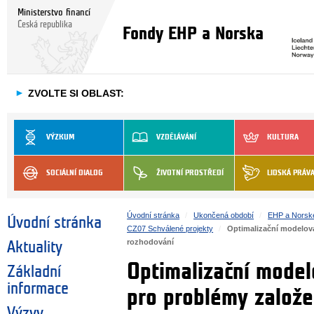
Ministerstvo financí
Česká republika
Fondy EHP a Norska
►
ZVOLTE SI OBLAST:
VÝZKUM
VZDĚLÁVÁNÍ
KULTURA
SOCIÁLNÍ DIALOG
ŽIVOTNÍ PROSTŘEDÍ
LIDSKÁ PRÁV
Úvodní stránka
Ukončená období
EHP a Norsk
Úvodní stránka
CZ07 Schválené projekty
Optimalizační modelová
rozhodování
Aktuality
Optimalizační model
Základní
informace
pro problémy založ
Výzvy