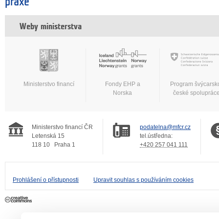
praxe
Weby ministerstva
Ministerstvo financí
Fondy EHP a
Program švýcarsk
Norska
české spoluprác
Ministerstvo financí ČR
podatelna@mfcr.cz
Letenská 15
tel.ústředna:
118 10
Praha 1
+420 257 041 111
Prohlášení o přístupnosti
Upravit souhlas s používáním cookies