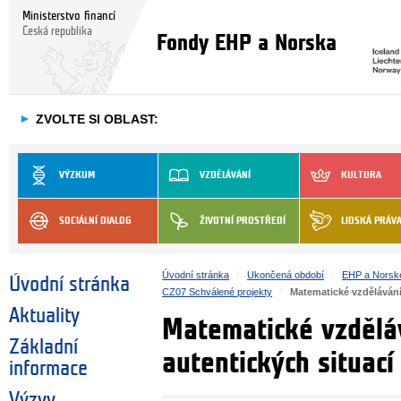
Ministerstvo financí
Česká republika
Fondy EHP a Norska
►
ZVOLTE SI OBLAST:
VÝZKUM
VZDĚLÁVÁNÍ
KULTURA
SOCIÁLNÍ DIALOG
ŽIVOTNÍ PROSTŘEDÍ
LIDSKÁ PRÁV
Úvodní stránka
Ukončená období
EHP a Norsk
Úvodní stránka
CZ07 Schválené projekty
Matematické vzděláván
Aktuality
Matematické vzdělá
Základní
autentických situac
informace
Výzvy