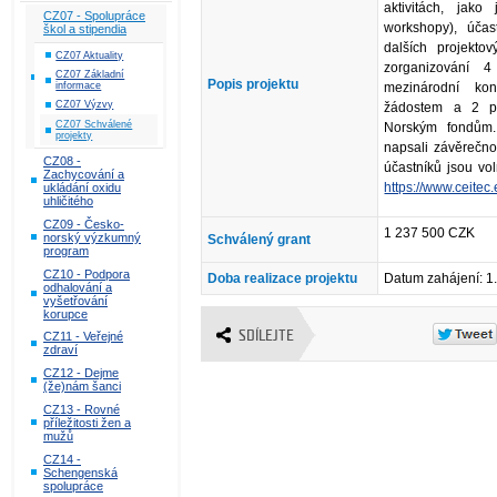
aktivitách, jak
CZ07 - Spolupráce
workshopy), účas
škol a stipendia
dalších projekto
CZ07 Aktuality
zorganizování 
CZ07 Základní
Popis projektu
informace
mezinárodní ko
CZ07 Výzvy
žádostem a 2 po
CZ07 Schválené
Norským fondům.
projekty
napsali závěrečno
CZ08 -
účastníků jsou vo
Zachycování a
https://www.ceite
ukládání oxidu
uhličitého
CZ09 - Česko-
1 237 500 CZK
norský výzkumný
Schválený grant
program
CZ10 - Podpora
Doba realizace projektu
Datum zahájení: 1
odhalování a
vyšetřování
korupce
SDÍLEJTE
CZ11 - Veřejné
zdraví
CZ12 - Dejme
(že)nám šanci
CZ13 - Rovné
příležitosti žen a
mužů
CZ14 -
Schengenská
spolupráce