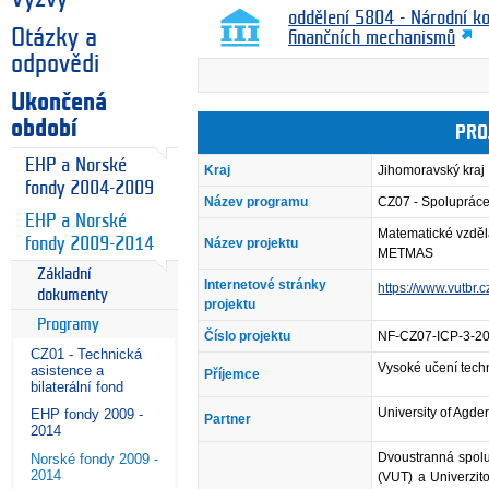
oddělení 5804 - Národní k
Otázky a
finančních mechanismů
odpovědi
Ukončená
období
PRO
EHP a Norské
Kraj
Jihomoravský kraj
fondy 2004-2009
Název programu
CZ07 - Spolupráce 
EHP a Norské
Matematické vzděl
fondy 2009-2014
Název projektu
METMAS
Základní
Internetové stránky
https://www.vutbr.c
dokumenty
projektu
Programy
Číslo projektu
NF-CZ07-ICP-3-2
CZ01 - Technická
Vysoké učení tech
asistence a
Příjemce
bilaterální fond
University of Agde
EHP fondy 2009 -
Partner
2014
Dvoustranná spol
Norské fondy 2009 -
2014
(VUT) a Univerzit