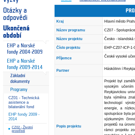
Otázky a
PRO
odpovědi
Kraj
Hlavní město Prah
Ukončená
Název programu
CZ07 - Spolupráce 
období
Název projektu
Česko - islandská 
EHP a Norské
Číslo projektu
EHP-CZ07-ICP-1-
fondy 2004-2009
České vysoké učen
Příjemce
EHP a Norské
fondy 2009-2014
Háskólinn í Reykja
Partner
Základní
Projekt byl zamě
dokumenty
vysokým učením
Programy
Reykjavickou univ
byla výměna znal
CZ01 - Technická
asistence a
technologií výro
bilaterální fond
energie, a nízkou
spolupráce byla 
EHP fondy 2009 -
2014
výzkumným činnos
projektů na úrovn
Popis projektu
CZ02 - Životní
rámci projektu z
prostředí