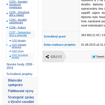
republice a 1 na
CZ03 - Nestátní
dvojího diplomu
neziskové
organizace
vypracovány dva in
CZ04 - Ohrožené
vyjádřil zájem 
děti a mládež
diplomu bylo hlav
CZ05 - Sociální
how, navázané part
začleňování
nové individuální 
CZ06 - Kultura
CZ07 - Spolupráce
363 683,21 Kč / 1
škol a stipendia
Schválený grant
CZ07 Aktuality
Doba realizace projektu
01.09.2015 až 31.
CZ07 Základní
informace
CZ07 Výzvy
CZ07 Schválené
SDÍLEJTE
projekty
Norské fondy 2009 -
2014
Schválené projekty
Bilaterální
spolupráce
Publikované výzvy
Strategické zprávy
a Výroční zasedání