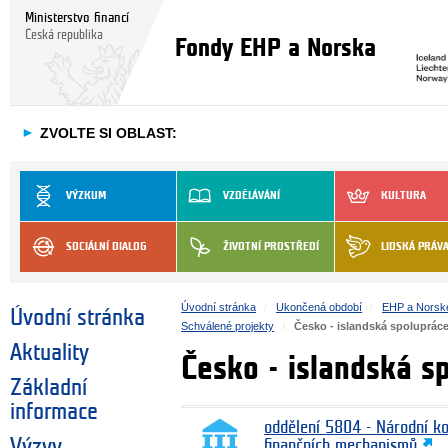
Ministerstvo financí
Česká republika
Fondy EHP a Norska
►
ZVOLTE SI OBLAST:
VÝZKUM
VZDĚLÁVÁNÍ
KULTURA
SOCIÁLNÍ DIALOG
ŽIVOTNÍ PROSTŘEDÍ
LIDSKÁ PRÁV
Úvodní stránka
Ukončená období
EHP a Norsk
Úvodní stránka
Schválené projekty
Česko - islandská spolupráce 
Aktuality
Česko - islandská sp
Základní
informace
oddělení 5804 - Národní k
Výzvy
finančních mechanismů