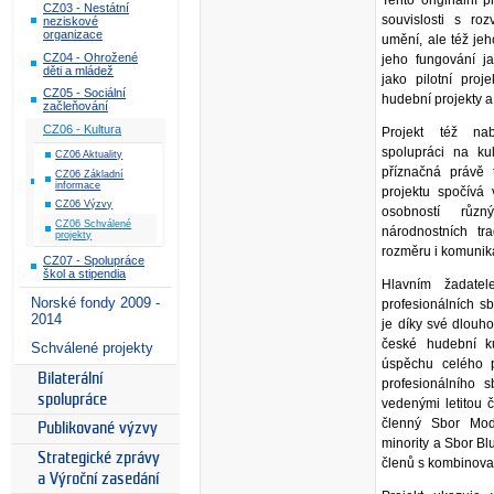
CZ03 - Nestátní
souvislosti s ro
neziskové
organizace
umění, ale též je
CZ04 - Ohrožené
jeho fungování ja
děti a mládež
jako pilotní proj
CZ05 - Sociální
hudební projekty a
začleňování
CZ06 - Kultura
Projekt též nab
spolupráci na kul
CZ06 Aktuality
příznačná právě 
CZ06 Základní
informace
projektu spočívá 
CZ06 Výzvy
osobností různ
CZ06 Schválené
národnostních tr
projekty
rozměru i komunika
CZ07 - Spolupráce
škol a stipendia
Hlavním žadate
Norské fondy 2009 -
profesionálních s
2014
je díky své dlouho
české hudební k
Schválené projekty
úspěchu celého p
Bilaterální
profesionálního 
spolupráce
vedenými letitou 
členný Sbor Mod
Publikované výzvy
minority a Sbor Bl
Strategické zprávy
členů s kombinova
a Výroční zasedání