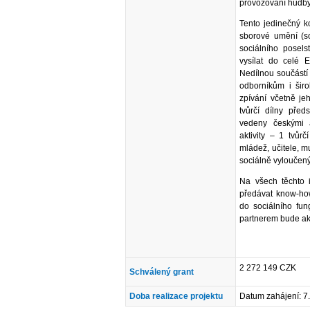
provozování hudby
Tento jedinečný k
sborové umění (s
sociálního posel
vysílat do celé 
Nedílnou součástí p
odborníkům i širo
zpívání včetně jeh
tvůrčí dílny pře
vedeny českými 
aktivity – 1 tvůr
mládež, učitele, 
sociálně vyloučen
Na všech těchto i
předávat know-how
do sociálního fun
partnerem bude akt
2 272 149 CZK
Schválený grant
Doba realizace projektu
Datum zahájení: 7