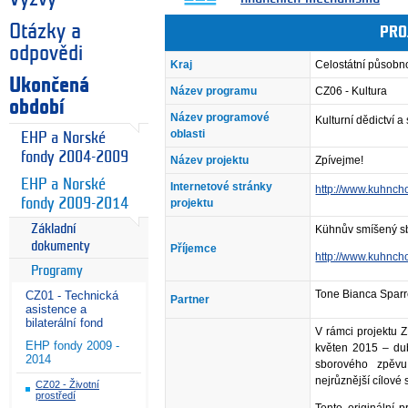
Otázky a
PRO
odpovědi
Kraj
Celostátní působn
Ukončená
Název programu
CZ06 - Kultura
období
Název programové
Kulturní dědictví 
oblasti
EHP a Norské
fondy 2004-2009
Název projektu
Zpívejme!
EHP a Norské
Internetové stránky
http://www.kuhncho
fondy 2009-2014
projektu
Základní
Kühnův smíšený s
dokumenty
Příjemce
http://www.kuhncho
Programy
Tone Bianca Sparr
CZ01 - Technická
Partner
asistence a
bilaterální fond
V rámci projektu 
EHP fondy 2009 -
květen 2015 – du
2014
sborového zpěvu
nejrůznější cílové 
CZ02 - Životní
prostředí
Tento originální 