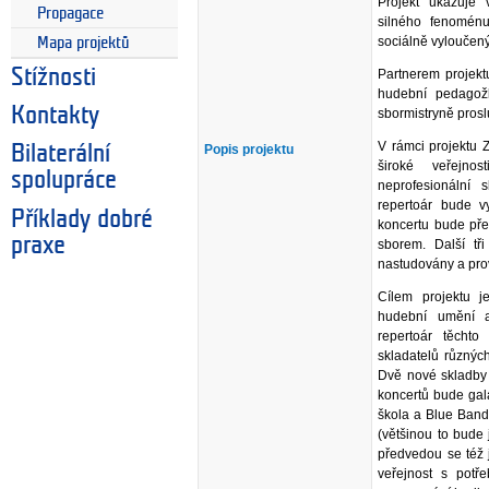
Projekt ukazuje 
Propagace
silného fenoménu
sociálně vyloučený
Mapa projektů
Stížnosti
Partnerem projektu
hudební pedagož
Kontakty
sbormistryně pros
V rámci projektu
Popis projektu
Bilaterální
široké veřejno
spolupráce
neprofesionální
repertoár bude v
Příklady dobré
koncertu bude pře
praxe
sborem. Další tř
nastudovány a pr
Cílem projektu je
hudební umění a
repertoár těchto
skladatelů různých
Dvě nové skladby 
koncertů bude gal
škola a Blue Band
(většinou to bude 
předvedou se též
veřejnost s potř