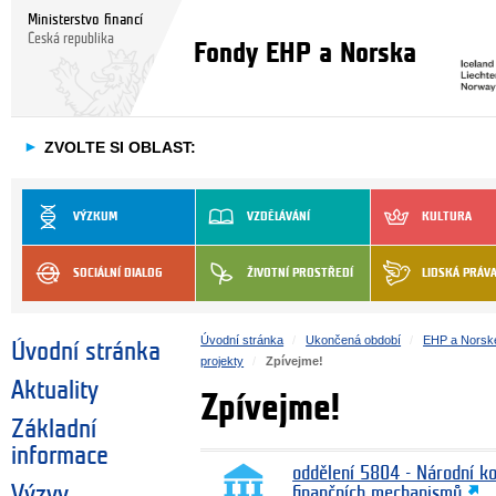
Ministerstvo financí
Česká republika
Fondy EHP a Norska
►
ZVOLTE SI OBLAST:
VÝZKUM
VZDĚLÁVÁNÍ
KULTURA
SOCIÁLNÍ DIALOG
ŽIVOTNÍ PROSTŘEDÍ
LIDSKÁ PRÁV
Úvodní stránka
Ukončená období
EHP a Norsk
Úvodní stránka
projekty
Zpívejme!
Aktuality
Zpívejme!
Základní
informace
oddělení 5804 - Národní k
Výzvy
finančních mechanismů