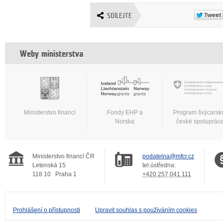
SDÍLEJTE
Weby ministerstva
Ministerstvo financí
Fondy EHP a
Program švýcarsk
Norska
české spoluprác
Ministerstvo financí ČR
podatelna@mfcr.cz
Letenská 15
tel.ústředna:
118 10
Praha 1
+420 257 041 111
Prohlášení o přístupnosti
Upravit souhlas s používáním cookies