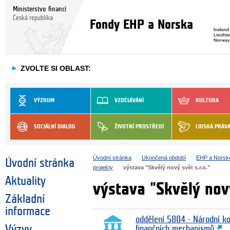
Ministerstvo financí
Česká republika
Fondy EHP a Norska
►
ZVOLTE SI OBLAST:
VÝZKUM
VZDĚLÁVÁNÍ
KULTURA
SOCIÁLNÍ DIALOG
ŽIVOTNÍ PROSTŘEDÍ
LIDSKÁ PRÁV
Úvodní stránka
Ukončená období
EHP a Norsk
Úvodní stránka
projekty
výstava "Skvělý nový svět s.r.o."
Aktuality
výstava "Skvělý nový
Základní
informace
oddělení 5804 - Národní k
Výzvy
finančních mechanismů