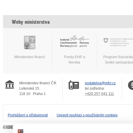
Weby ministerstva
Ministerstvo financí
Fondy EHP a
Program švýcarsk
Norska
české spoluprác
Ministerstvo financí ČR
podatelna@mfcr.cz
Letenská 15
tel.ústředna:
118 10
Praha 1
+420 257 041 111
Prohlášení o přístupnosti
Upravit souhlas s používáním cookies