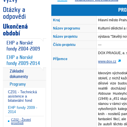
Otázky a
PRO
odpovědi
Kraj
Hlavní město Prah
Ukončená
Název programu
Kulturní dědictví 
období
Název projektu
výstava "Skvělý nov
EHP a Norské
Číslo projektu
---
fondy 2004-2009
DOX PRAGUE, a. 
EHP a Norské
Příjemce
www.dox.cz
fondy 2009-2014
Základní
Ideovým východiske
dokumenty
století, z nichž 
děsivé vize budou
Programy
realitě docháze
CZ01 - Technická
Aldouse Huxleyho
asistence a
(1949) a „451 stu
bilaterální fond
stanou v rámci vý
EHP fondy 2009 -
vytvořených kateg
2014
knih - nositelů pam
fantaskní fikcí, al
CZ02 - Životní
prostředí
že autoři těchto d