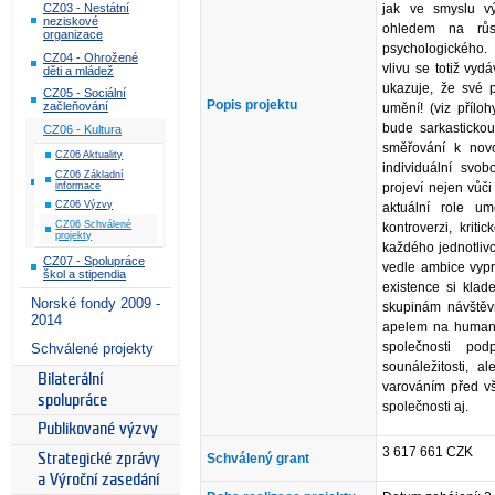
jak ve smyslu vý
CZ03 - Nestátní
neziskové
ohledem na růs
organizace
psychologického. 
CZ04 - Ohrožené
vlivu se totiž vyd
děti a mládež
ukazuje, že své p
CZ05 - Sociální
Popis projektu
začleňování
umění! (viz přílo
bude sarkastickou
CZ06 - Kultura
směřování k nov
CZ06 Aktuality
individuální svob
CZ06 Základní
informace
projeví nejen vůči
CZ06 Výzvy
aktuální role u
CZ06 Schválené
kontroverzi, krit
projekty
každého jednotlivc
CZ07 - Spolupráce
vedle ambice vypr
škol a stipendia
existence si klad
Norské fondy 2009 -
skupinám návštěv
2014
apelem na humanis
společnosti po
Schválené projekty
sounáležitosti, a
Bilaterální
varováním před vš
spolupráce
společnosti aj.
Publikované výzvy
3 617 661 CZK
Schválený grant
Strategické zprávy
a Výroční zasedání