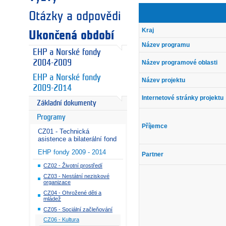
Otázky a odpovědi
Kraj
Ukončená období
Název programu
EHP a Norské fondy
2004-2009
Název programové oblasti
EHP a Norské fondy
Název projektu
2009-2014
Internetové stránky projektu
Základní dokumenty
Programy
Příjemce
CZ01 - Technická
asistence a bilaterální fond
EHP fondy 2009 - 2014
Partner
CZ02 - Životní prostředí
CZ03 - Nestátní neziskové
organizace
CZ04 - Ohrožené děti a
mládež
CZ05 - Sociální začleňování
CZ06 - Kultura