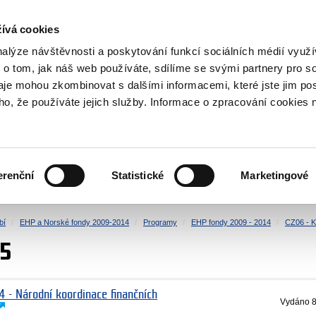
NOVINKY RSS
ívá cookies
rska
nalýze návštěvnosti a poskytování funkcí sociálních médií vyu
 o tom, jak náš web používáte, sdílíme se svými partnery pro so
daje mohou zkombinovat s dalšími informacemi, které jste jim pos
oho, že používáte jejich služby. Informace o zpracování cookies 
KULTURA
ZDRAVÍ
erenční
Statistické
Marketingové
LIDSKÁ PRÁVA
SPRAVEDLNOST
bí
EHP a Norské fondy 2009-2014
Programy
EHP fondy 2009 - 2014
CZ06 - K
15
4 - Národní koordinace finančních
Vydáno
8