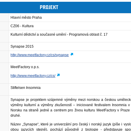
PROJEKT
Hlavní město Praha
CZ06 - Kultura
Kulturní dědictví a současné umění - Programová oblast č. 17
Synapse 2015
http://www.meetfactory.cz/cs/synapse
MeetFactory o.p.s.
http://www.meetfactory.cz/cs/
Stiftelsen Insomnia
Synapse je projektem vzájemné výměny mezi norskou a českou uměleck
výměny kulturní a výměny zkušeností – iniciované festivalem Insomnia v
Norsku na straně jedné a centrem pro živou kulturu MeetFactory v Praze
druhé.
Název „Synapse“, které je univerzální pro český i norský jazyk (píše i vysl
obou jazycích stejně), pochází původně z biologie - představuje spo