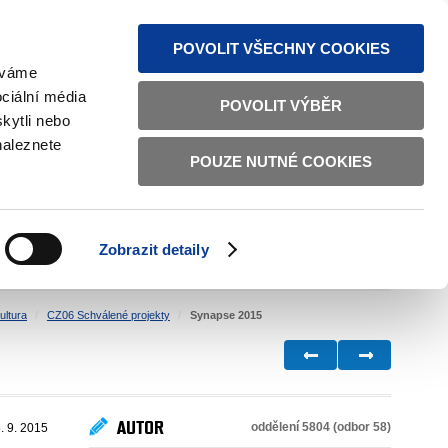
MAPA STRÁNEK
TEXTOVÁ VERZE
ČESKY
ENGLISH
POVOLIT VŠECHNY COOKIES
žíváme
ciální média
POVOLIT VÝBĚR
kytli nebo
naleznete
POUZE NUTNÉ COOKIES
ŘÁDNÁ SPRÁVA
OBČANSKÁ SPOLEČNOST
Zobrazit detaily
VNITŘNÍ VĚCI
BILATERÁLNÍ SPOLUPRÁCE
ultura
CZ06 Schválené projekty
Synapse 2015
AUTOR
oddělení 5804 (odbor 58)
. 9. 2015