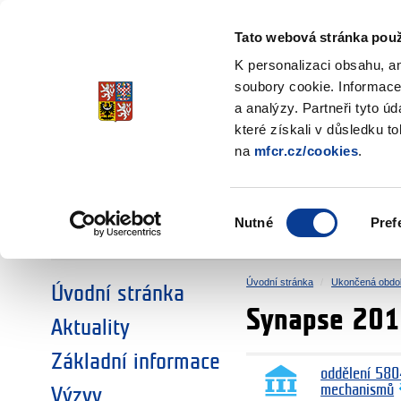
Ministerstvo financí
Česká republika
Tato webová stránka použ
Fondy EHP a No
K personalizaci obsahu, a
soubory cookie. Informace
a analýzy. Partneři tyto ú
►
ZVOLTE SI OBLAST:
které získali v důsledku t
na
mfcr.cz/cookies
.
VÝZKUM
VZDĚLÁVÁNÍ
Výběr
Nutné
Pref
SOCIÁLNÍ DIALOG
ŽIVOTNÍ PROSTŘEDÍ
souhlasu
Úvodní stránka
Ukončená obdo
Úvodní stránka
Synapse 20
Aktuality
Základní informace
oddělení 580
mechanismů
Výzvy