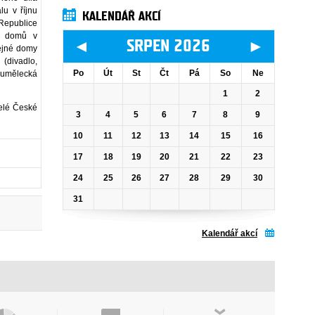
lu v říjnu
KALENDÁŘ AKCÍ
 Republice
ch domů v
◄
►
SRPEN 2026
řejné domy
(divadlo,
Po
Út
St
Čt
Pá
So
Ne
o umělecká
1
2
celé České
3
4
5
6
7
8
9
10
11
12
13
14
15
16
17
18
19
20
21
22
23
24
25
26
27
28
29
30
31
Kalendář akcí