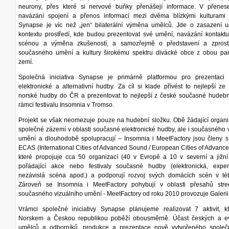
neurony, přes které si nervové buňky přenášejí informace. V přenes
navázání spojení a přenos informací mezi dvěma blízkými kulturami 
Synapse je víc než „jen“ bilaterální výměna umělců. Jde o zasazení 
kontextu prostředí, kde budou prezentovat své umění, navázání kontaktu
scénou a výměna zkušeností, a samozřejmě o představení a zprost
současného umění a kultury širokému spektru divácké obce z obou par
zemí.
Společná iniciativa Synapse je primárně platformou pro prezentaci
elektronické a alternativní hudby. Za cíl si klade přívést to nejlepší z
norské hudby do ČR a prezentovat to nejlepší z české současné hudebn
rámci festivalu Insomnia v Tromso.
Projekt se však neomezuje pouze na hudební složku. Obě žádající organi
společné zázemí v oblasti současné elektronické hudby, ale i současného 
umění a dlouhodobě spolupracují – Insomnia i MeetFactory jsou členy sí
ECAS (International Cities of Advanced Sound / European Cities of Advanc
které propojuje cca 50 organizací (40 v Evropě a 10 v severní a jižní
pořádající akce nebo festivaly současné hudby (elektronická, experi
nezávislá scéna apod.) a podporují rozvoj svých domácích scén v této
Zároveň se Insomnia i MeetFactory pohybují v oblasti přesahů stre
současného vizuálního umění - MeetFactory od roku 2010 provozuje Galerii
Vrámci společné iniciativy Synapse plánujeme realizovat 7 aktivit, k
Norskem a Českou republikou poběží obousměrně. Účast českých a e
umělců a odborníků, produkce a prezentace nově vytvořeného společ