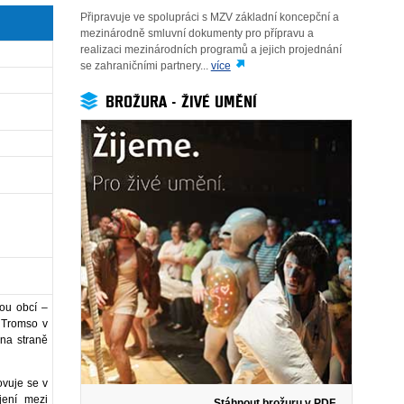
Připravuje ve spolupráci s MZV základní koncepční a
mezinárodně smluvní dokumenty pro přípravu a
realizaci mezinárodních programů a jejich projednání
se zahraničními partnery...
více
BROŽURA - ŽIVÉ UMĚNÍ
ou obcí –
 Tromso v
 na straně
ovuje se v
jení mezi
Stáhnout brožuru v PDF