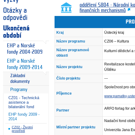
oddělení 5804 - Národní k
Otázky a
finančních mechanismů
odpovědi
PRO
Ukončená
Kraj
Ústecký kraj
období
Název programu
CZ06 – Kultura
EHP a Norské
Název programové
Kulturní dědictví 
fondy 2004-2009
oblasti
EHP a Norské
Revitalizace kost
fondy 2009-2014
Název projektu
Úštěku
Základní
Číslo projektu
---
dokumenty
Společnost pro o
Programy
Příjemce
www.pamatky-uste
CZ01 - Technická
asistence a
bilaterální fond
ARFO forlag for ark
Partner
EHP fondy 2009 -
2014
Nadační fond obě
Místní partner projektu
CZ02 - Životní
Univerzita Jana Ev
prostředí