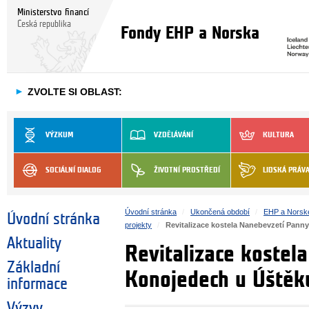
Ministerstvo financí
Česká republika
Fondy EHP a Norska
►
ZVOLTE SI OBLAST:
VÝZKUM
VZDĚLÁVÁNÍ
KULTURA
SOCIÁLNÍ DIALOG
ŽIVOTNÍ PROSTŘEDÍ
LIDSKÁ PRÁV
Úvodní stránka
Ukončená období
EHP a Norsk
Úvodní stránka
projekty
Revitalizace kostela Nanebevzetí Pann
Aktuality
Revitalizace kostel
Základní
Konojedech u Úštěk
informace
Výzvy