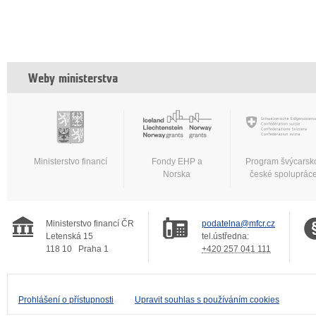
Weby ministerstva
Ministerstvo financí
Fondy EHP a
Program švýcarsk
Norska
české spoluprác
Ministerstvo financí ČR
podatelna@mfcr.cz
Letenská 15
tel.ústředna:
118 10
Praha 1
+420 257 041 111
Prohlášení o přístupnosti
Upravit souhlas s používáním cookies