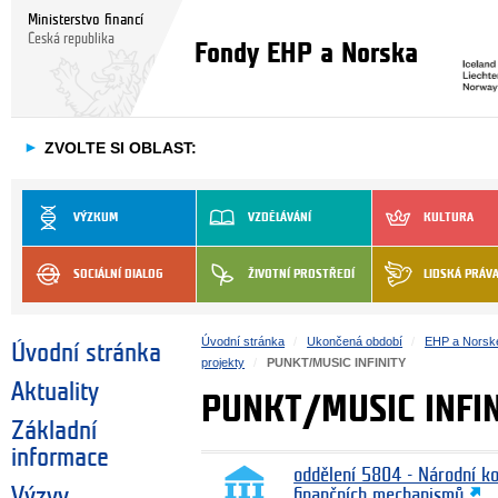
Ministerstvo financí
Česká republika
Fondy EHP a Norska
►
ZVOLTE SI OBLAST:
VÝZKUM
VZDĚLÁVÁNÍ
KULTURA
SOCIÁLNÍ DIALOG
ŽIVOTNÍ PROSTŘEDÍ
LIDSKÁ PRÁV
Úvodní stránka
Ukončená období
EHP a Norsk
Úvodní stránka
projekty
PUNKT/MUSIC INFINITY
Aktuality
PUNKT/MUSIC INFI
Základní
informace
oddělení 5804 - Národní k
Výzvy
finančních mechanismů