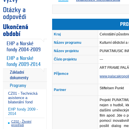
Otázky a
odpovědi
PRO
Ukončená
období
Kraj
Celostátní působn
Název programu
Kulturní dědictví 
EHP a Norské
fondy 2004-2009
Název projektu
PUNKT/MUSIC INF
EHP a Norské
Číslo projektu
---
fondy 2009-2014
ART FRAME PALÁC
Základní
Příjemce
www.palacakropoli
dokumenty
Programy
Stiftelsen Punkt
Partner
CZ01 - Technická
asistence a
Projekt PUNKT/MUS
bilaterální fond
nejen o hudbě, kte
EHP fondy 2009 -
dalšími uměleckými
2014
film apod. Jde o 
pomocí inovativní
CZ02 - Životní
prostředí
posílit dialog 