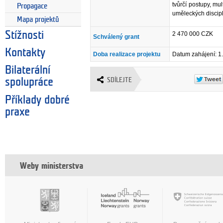
tvůrčí postupy, mu
Propagace
uměleckých discipl
Mapa projektů
Stížnosti
2 470 000 CZK
Schválený grant
Kontakty
Doba realizace projektu
Datum zahájení: 1
Bilaterální
SDÍLEJTE
spolupráce
Příklady dobré
praxe
Weby ministerstva