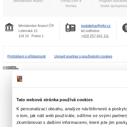
Ministerstvo financí
Fondy EHP a
Program švýcarsk
Norska
české spoluprác
Ministerstvo financí ČR
podatelna@mfcr.cz
Letenská 15
tel.ústředna:
118 10
Praha 1
+420 257 041 111
Prohlášení o přístupnosti
Upravit souhlas s používáním cookies
Tato webová stránka používá cookies
K personalizaci obsahu, analýze návštěvnosti a poskyt
o tom, jak náš web používáte, sdílíme se svými partner
zkombinovat s dalšími informacemi, které jste jim poskyt