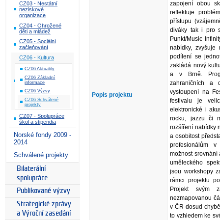
zapojení obou sk
CZ03 - Nestátní
neziskové
reflektuje probl
organizace
přístupu (vzájemn
CZ04 - Ohrožené
diváky tak i pro 
děti a mládež
Punkt/Music Infin
CZ05 - Sociální
začleňování
nabídky, zvyšuje 
podílení se jedno
CZ06 - Kultura
zakládá nový kultur
CZ06 Aktuality
a v Brně. Prog
CZ06 Základní
zahraničních a 
informace
CZ06 Výzvy
vystoupení na Fes
Popis projektu
CZ06 Schválené
festivalu je ve
projekty
elektronické i ak
CZ07 - Spolupráce
rocku, jazzu či
škol a stipendia
rozšíření nabídky
Norské fondy 2009 -
a osobitost předst
2014
profesionálům v 
možnost srovnání 
Schválené projekty
uměleckého spekt
Bilaterální
jsou workshopy za
spolupráce
rámci projektu po
Projekt svým 
Publikované výzvy
nezmapovanou část
Strategické zprávy
v ČR dosud chyběl
a Výroční zasedání
to vzhledem ke sv