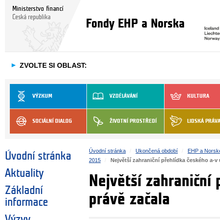
Ministerstvo financí
Česká republika
Fondy EHP a Norska
►
ZVOLTE SI OBLAST:
VÝZKUM
VZDĚLÁVÁNÍ
KULTURA
SOCIÁLNÍ DIALOG
ŽIVOTNÍ PROSTŘEDÍ
LIDSKÁ PRÁV
Úvodní stránka
Ukončená období
EHP a Norsk
Úvodní stránka
2015
Největší zahraniční přehlídka českého a-v
Aktuality
Největší zahraniční
Základní
právě začala
informace
Výzvy