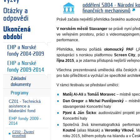
oddělení 5804 - Národní k
Otázky a
finančních mechanismů
odpovědi
Právě začala největší přehlídka českého audioviz
Ukončená
V norském městě Stavanger
se právě nyní před
ve veřejném prostoru, práci s videomappingem
období
performance.
EHP a Norské
Přehlídka, kterou pořádá
olomoucký PAF
(„P
fondy 2004-2009
spolupráci s norskou platformou
Screen City
, 
října 2015
, a je zdarma přístupná nejširší veřejnos
EHP a Norské
fondy 2009-2014
Všechna prezentovaná umělecká díla českých a
pro tuto příležitost a vychází ze specifické archit
Základní
dokumenty
V rámci festivalu se představí umělci:
Programy
Matěj Al-Ali
a
Tomáš Moravec
– místně speci
Dan Gregor
a
Michal Pustějovský
– místně 
CZ01 - Technická
asistence a
stavangerské Koncertní haly
bilaterální fond
Pjoni & Ján Šicko
: audiovizuální projekt p
Koncertní haly
EHP fondy 2009 -
2014
Společná živá kinematografická performa
Koutné
(alias Makak) a
Veroniky Vlkové
. M
CZ02 - Životní
prostředí
roku 2015, během pobytu na Islandu a v Česk