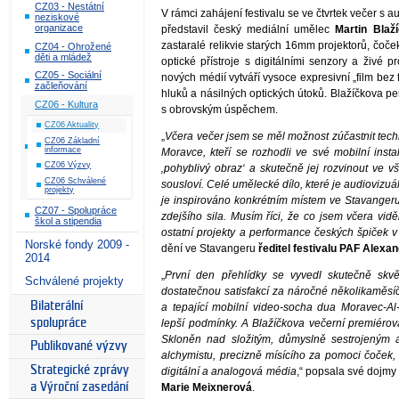
CZ03 - Nestátní
V rámci zahájení festivalu se ve čtvrtek večer s
neziskové
organizace
představil český mediální umělec
Martin Blaž
zastaralé relikvie starých 16mm projektorů, čoče
CZ04 - Ohrožené
děti a mládež
optické přístroje s digitálními senzory a živé 
CZ05 - Sociální
nových médií vytváří vysoce expresivní „film bez 
začleňování
hluků a násilných optických útoků. Blažíčkova p
CZ06 - Kultura
s obrovským úspěchem.
CZ06 Aktuality
„
Včera večer jsem se měl možnost zúčastnit tech
CZ06 Základní
informace
Moravce, kteří se rozhodli ve své mobilní inst
CZ06 Výzvy
‚pohyblivý obraz‘ a skutečně jej rozvinout ve 
CZ06 Schválené
sousloví. Celé umělecké dílo, které je audiovizuál
projekty
je inspirováno konkrétním místem ve Stavangeru
CZ07 - Spolupráce
zdejšího sila. Musím říci, že co jsem včera vi
škol a stipendia
ostatní projekty a performance českých špiček v
Norské fondy 2009 -
dění ve Stavangeru
ředitel festivalu PAF Alexa
2014
„
První den přehlídky se vyvedl skutečně skv
Schválené projekty
dostatečnou satisfakcí za náročné několikaměsíč
Bilaterální
a tepající mobilní video-socha dua Moravec-Al-
spolupráce
lepší podmínky. A Blažíčkova večerní premiérov
Skloněn nad složitým, důmyslně sestrojeným 
Publikované výzvy
alchymistu, precizně mísícího za pomoci čoček, 
Strategické zprávy
digitální a analogová média
,“ popsala své dojmy
a Výroční zasedání
Marie Meixnerová
.