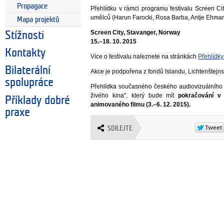
Propagace
Přehlídku v rámci programu festivalu Screen Cit
umělců (Harun Farocki, Rosa Barba, Antje Ehman
Mapa projektů
Screen City, Stavanger, Norway
Stížnosti
15.–18. 10. 2015
Kontakty
Více o festivalu naleznete na stránkách
Přehlídk
Bilaterální
Akce je podpořena z fondů Islandu, Lichtenštejn
spolupráce
Přehlídka současného českého audiovizuálního 
živého kina", který bude mít
pokračování v 
Příklady dobré
animovaného filmu (3.–6. 12. 2015).
praxe
SDÍLEJTE