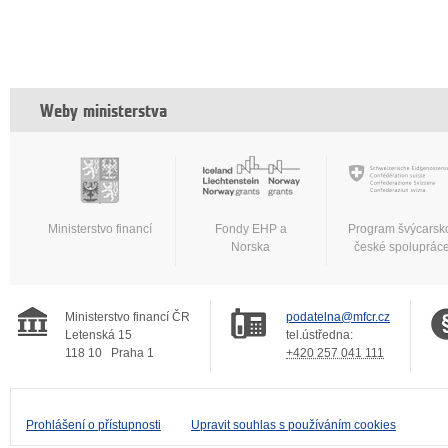
Weby ministerstva
Ministerstvo financí
Fondy EHP a
Program švýcarsk
Norska
české spoluprác
Ministerstvo financí ČR
podatelna@mfcr.cz
Letenská 15
tel.ústředna:
118 10
Praha 1
+420 257 041 111
Prohlášení o přístupnosti
Upravit souhlas s používáním cookies