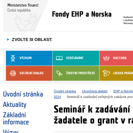
Ministerstvo financí
Česká republika
Fondy EHP a Norska
►
ZVOLTE SI OBLAST:
VÝZKUM
VZDĚLÁVÁNÍ
KULTURA
SOCIÁLNÍ DIALOG
ŽIVOTNÍ PROSTŘEDÍ
LIDSKÁ PRÁV
Úvodní stránka
Ukončená období
EHP a Norsk
Úvodní stránka
2014
Seminář k zadávání veřejných zakázek pro
Aktuality
Seminář k zadávání
Základní
žadatele o grant v 
informace
Výzvy