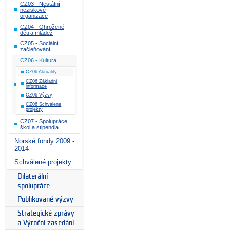
CZ03 - Nestátní
neziskové
organizace
CZ04 - Ohrožené
děti a mládež
CZ05 - Sociální
začleňování
CZ06 - Kultura
CZ06 Aktuality
CZ06 Základní
informace
CZ06 Výzvy
CZ06 Schválené
projekty
CZ07 - Spolupráce
škol a stipendia
Norské fondy 2009 -
2014
Schválené projekty
Bilaterální
spolupráce
Publikované výzvy
Strategické zprávy
a Výroční zasedání