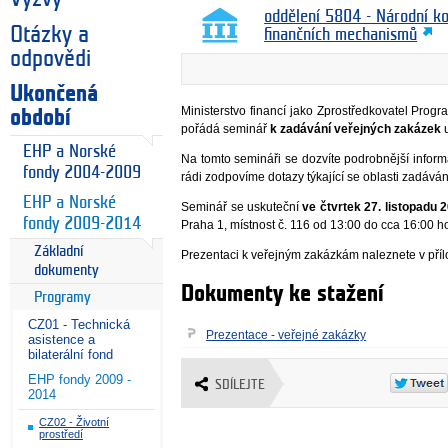
oddělení 5804 - Národní k
Otázky a
finančních mechanismů
odpovědi
Ukončená
Ministerstvo financí jako Zprostředkovatel Prog
období
pořádá seminář
k zadávání veřejných zakázek
u
EHP a Norské
Na tomto semináři se dozvíte podrobnější info
fondy 2004-2009
rádi zodpovíme dotazy týkající se oblasti zadává
EHP a Norské
Seminář se uskuteční
ve čtvrtek 27. listopadu 
fondy 2009-2014
Praha 1, místnost č. 116 od 13:00 do cca 16:00 h
Základní
Prezentaci k veřejným zakázkám naleznete v příl
dokumenty
Dokumenty ke stažení
Programy
CZ01 - Technická
Prezentace - veřejné zakázky
asistence a
bilaterální fond
EHP fondy 2009 -
SDÍLEJTE
2014
CZ02 - Životní
prostředí