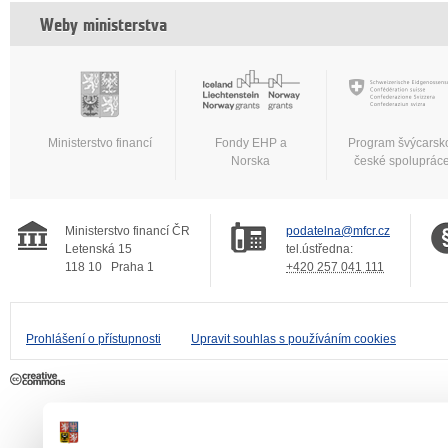
Weby ministerstva
Ministerstvo financí
Fondy EHP a
Program švýcarsk
Norska
české spoluprác
Ministerstvo financí ČR
podatelna@mfcr.cz
Letenská 15
tel.ústředna:
118 10
Praha 1
+420 257 041 111
Prohlášení o přístupnosti
Upravit souhlas s používáním cookies