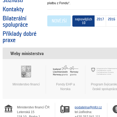
Stížnosti
platbu z Fondu“.
Kontakty
Bilaterální
nejnovějších
2017
2016
NOVĚJŠÍ
10
spolupráce
Příklady dobré
praxe
Weby ministerstva
Ministerstvo financí
Fondy EHP a
Program švýcarsk
Norska
české spoluprác
Ministerstvo financí ČR
podatelna@mfcr.cz
Letenská 15
tel.ústředna:
118 10
Praha 1
+420 257 041 111