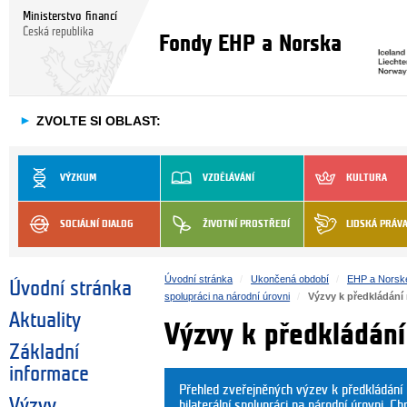
Ministerstvo financí
Česká republika
Fondy EHP a Norska
►
ZVOLTE SI OBLAST:
VÝZKUM
VZDĚLÁVÁNÍ
KULTURA
SOCIÁLNÍ DIALOG
ŽIVOTNÍ PROSTŘEDÍ
LIDSKÁ PRÁV
Úvodní stránka
Ukončená období
EHP a Norsk
Úvodní stránka
spolupráci na národní úrovni
Výzvy k předkládání
Aktuality
Výzvy k předkládání
Základní
informace
Přehled zveřejněných výzev k předkládání
Výzvy
bilaterální spolupráci na národní úrovni. C