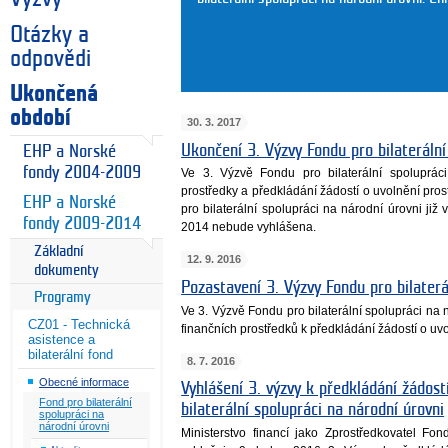
Otázky a
odpovědi
Ukončená
období
30. 3. 2017
Ukončení 3. Výzvy Fondu pro bilaterální
EHP a Norské
fondy 2004-2009
Ve 3. Výzvě Fondu pro bilaterální spoluprác
prostředky a předkládání žádostí o uvolnění pro
EHP a Norské
pro bilaterální spolupráci na národní úrovni j
fondy 2009-2014
2014 nebude vyhlášena.
Základní
12. 9. 2016
dokumenty
Pozastavení 3. Výzvy Fondu pro bilaterá
Programy
Ve 3. Výzvě Fondu pro bilaterální spolupráci na
CZ01 - Technická
finančních prostředků k předkládání žádostí o uv
asistence a
bilaterální fond
8. 7. 2016
Obecné informace
Vyhlášení 3. výzvy k předkládání žádost
Fond pro bilaterální
bilaterální spolupráci na národní úrovni
spolupráci na
národní úrovni
Ministerstvo financí jako Zprostředkovatel Fon