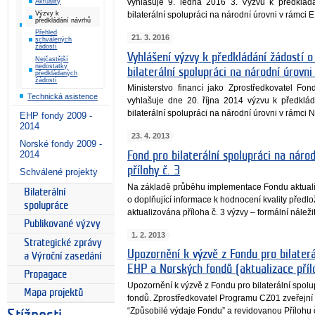
vyhlašuje 9. ledna 2016 3. Výzvu k předklád
Aktuality
bilaterální spolupráci na národní úrovni v rámc
Výzvy k
předkládání návrhů
Přehled
21. 3. 2016
schválených
žádostí
Vyhlášení výzvy k předkládání žádostí o
Nejčastější
nedostatky
bilaterální spolupráci na národní úrovn
předkládaných
žádostí
Ministerstvo financí jako Zprostředkovatel Fon
Technická asistence
vyhlašuje dne 20. října 2014 výzvu k předklá
bilaterální spolupráci na národní úrovni v rámci
EHP fondy 2009 -
2014
23. 4. 2013
Norské fondy 2009 -
2014
Fond pro bilaterální spolupráci na národ
přílohy č. 3
Schválené projekty
Na základě průběhu implementace Fondu aktualiz
Bilaterální
o doplňující informace k hodnocení kvality předlo
spolupráce
aktualizována příloha č. 3 výzvy – formální náležit
Publikované výzvy
1. 2. 2013
Strategické zprávy
Upozornění k výzvě z Fondu pro bilaterá
a Výroční zasedání
EHP a Norských fondů (aktualizace přílo
Propagace
Upozornění k výzvě z Fondu pro bilaterální spol
Mapa projektů
fondů. Zprostředkovatel Programu CZ01 zveřejní 
“Způsobilé výdaje Fondu” a revidovanou Přílohu 