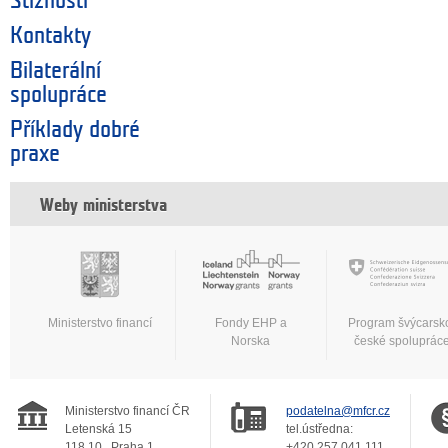
Stížnosti
Kontakty
Bilaterální
spolupráce
Příklady dobré
praxe
Weby ministerstva
Ministerstvo financí
Fondy EHP a
Program švýcarsk
Norska
české spoluprác
Ministerstvo financí ČR
podatelna@mfcr.cz
Letenská 15
tel.ústředna:
118 10
Praha 1
+420 257 041 111