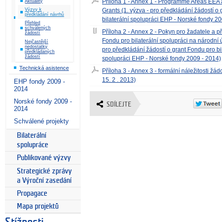
Příloha 1 - Annex 1 - Programme Areas EEA
Aktuality
Grants (1. výzva - pro předkládání žádostí o
Výzvy k
předkládání návrhů
bilaterální spolupráci EHP - Norské fondy 2
Přehled
schválených
Příloha 2 - Annex 2 - Pokyn pro žadatele a p
žádostí
Fondu pro bilaterální spolupráci na národní ú
Nejčastější
nedostatky
pro předkládání žádostí o grant Fondu pro bi
předkládaných
žádostí
spolupráci EHP - Norské fondy 2009 - 2014)
Technická asistence
Příloha 3 - Annex 3 - formální náležitosti žád
15. 2 . 2013)
EHP fondy 2009 -
2014
Norské fondy 2009 -
SDÍLEJTE
2014
Schválené projekty
Bilaterální
spolupráce
Publikované výzvy
Strategické zprávy
a Výroční zasedání
Propagace
Mapa projektů