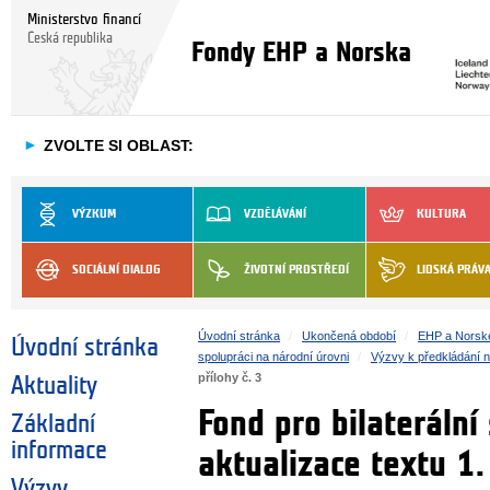
Ministerstvo financí
Česká republika
Fondy EHP a Norska
►
ZVOLTE SI OBLAST:
VÝZKUM
VZDĚLÁVÁNÍ
KULTURA
SOCIÁLNÍ DIALOG
ŽIVOTNÍ PROSTŘEDÍ
LIDSKÁ PRÁV
Úvodní stránka
Ukončená období
EHP a Norsk
Úvodní stránka
spolupráci na národní úrovni
Výzvy k předkládání 
přílohy č. 3
Aktuality
Fond pro bilaterální
Základní
informace
aktualizace textu 1.
Výzvy