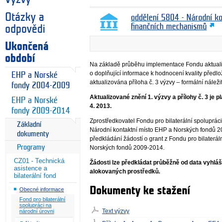
Otázky a
oddělení 5804 - Národní k
finančních mechanismů
odpovědi
Ukončená
období
Na základě průběhu implementace Fondu aktualiz
o doplňující informace k hodnocení kvality předlo
EHP a Norské
aktualizována příloha č. 3 výzvy – formální náležit
fondy 2004-2009
Aktualizované znění 1. výzvy a přílohy č. 3 je pl
EHP a Norské
4. 2013.
fondy 2009-2014
Zprostředkovatel Fondu pro bilaterální spolupráci
Základní
Národní kontaktní místo EHP a Norských fondů 20
dokumenty
předkládání žádostí o grant z Fondu pro bilaterá
Programy
Norských fondů 2009-2014.
CZ01 - Technická
Žádosti lze předkládat průběžně od data vyhlá
asistence a
alokovaných prostředků.
bilaterální fond
Dokumenty ke stažení
Obecné informace
Fond pro bilaterální
spolupráci na
Text výzvy
národní úrovni