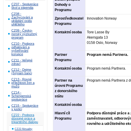
CZ07 - Spolupráce
Dohody o
škol a stipendia
Programu
CZ08 -
Zachycování a
Zprostředkovatel
Innovation Norway
ukládání oxidu
Programu
uhličitého
CZ09 - Česko-
Kontaktní osoba
Tore Lasse By
norský výzkumný
Akersgata 13
program
0158 Oslo, Norway
CZ10 - Podpora
odhalování a
vyšetřování
korupce
Partner
Program nemá Partnera.
Programu
CZ11 - Veřejné
zdraví
Kontaktní osoba
Program nemá Partnera.
CZ12 - Dejme
(že)nám šanci
CZ13 - Rovné
Partner na
Program nemá Partnera z d
příležitosti žen a
úrovni Programu
mužů
z donorského
CZ14 -
Schengenská
státu
spolupráce
Kontaktní osoba
CZ15 - Spolupráce
v justici
Hlavní cíl
Podpora důstojné práce a z
CZ22 - Podpora
Programu
zaměstnavateli, odborovým
důstojné práce a
tripartitního dialogu
rovného a udržitelného ek
CZ22 Aktuality