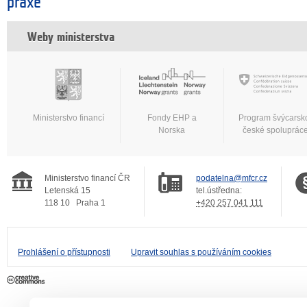
praxe
Weby ministerstva
Ministerstvo financí
Fondy EHP a
Program švýcarsk
Norska
české spoluprác
Ministerstvo financí ČR
podatelna@mfcr.cz
Letenská 15
tel.ústředna:
118 10
Praha 1
+420 257 041 111
Prohlášení o přístupnosti
Upravit souhlas s používáním cookies