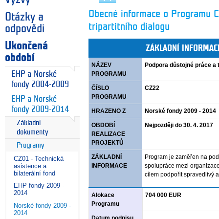
Obecné informace o Programu C
Otázky a
tripartitního dialogu
odpovědi
Ukončená
ZÁKLADNÍ INFORMA
období
NÁZEV
Podpora důstojné práce a t
EHP a Norské
PROGRAMU
fondy 2004-2009
ČÍSLO
CZ22
PROGRAMU
EHP a Norské
fondy 2009-2014
HRAZENO Z
Norské fondy 2009 - 2014
Základní
OBDOBÍ
Nejpozději do 30. 4. 2017
dokumenty
REALIZACE
PROJEKTŮ
Programy
ZÁKLADNÍ
Program je zaměřen na podpo
CZ01 - Technická
asistence a
INFORMACE
spolupráce mezi organizace
bilaterální fond
cílem podpořit spravedlivý a
EHP fondy 2009 -
2014
Alokace
704 000 EUR
Programu
Norské fondy 2009 -
2014
Datum podpisu