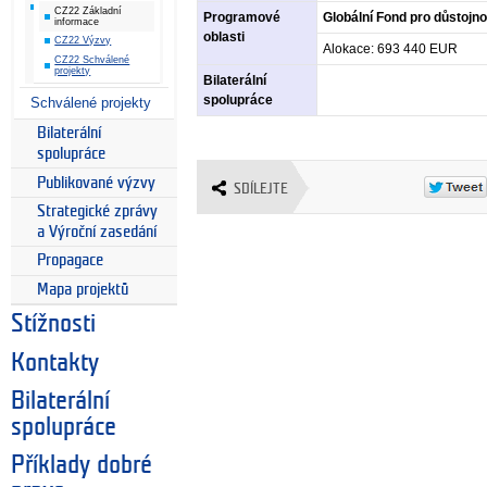
CZ22 Základní
Programové
Globální Fond pro důstojnou
informace
oblasti
CZ22 Výzvy
Alokace: 693 440 EUR
CZ22 Schválené
projekty
Bilaterální
spolupráce
Schválené projekty
Bilaterální
spolupráce
Publikované výzvy
SDÍLEJTE
Strategické zprávy
a Výroční zasedání
Propagace
Mapa projektů
Stížnosti
Kontakty
Bilaterální
spolupráce
Příklady dobré