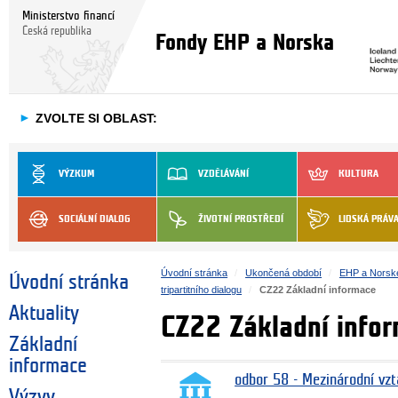
Ministerstvo financí
Česká republika
Fondy EHP a Norska
►
ZVOLTE SI OBLAST:
VÝZKUM
VZDĚLÁVÁNÍ
KULTURA
SOCIÁLNÍ DIALOG
ŽIVOTNÍ PROSTŘEDÍ
LIDSKÁ PRÁV
Úvodní stránka
Ukončená období
EHP a Norsk
Úvodní stránka
tripartitního dialogu
CZ22 Základní informace
Aktuality
CZ22 Základní info
Základní
informace
odbor 58 - Mezinárodní vzt
Výzvy