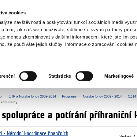
NOVINKY RSS
ívá cookies
rska
nalýze návštěvnosti a poskytování funkcí sociálních médií vyu
 o tom, jak náš web používáte, sdílíme se svými partnery pro so
daje mohou zkombinovat s dalšími informacemi, které jste jim pos
oho, že používáte jejich služby. Informace o zpracování cookies 
KULTURA
ZDRAVÍ
erenční
Statistické
Marketingové
LIDSKÁ PRÁVA
SPRAVEDLNOST
bí
EHP a Norské fondy 2009-2014
Programy
Norské fondy 2009 - 2014
CZ14 
 kriminality
polupráce a potírání příhraniční k
4 - Národní koordinace finančních
Vydáno
4.