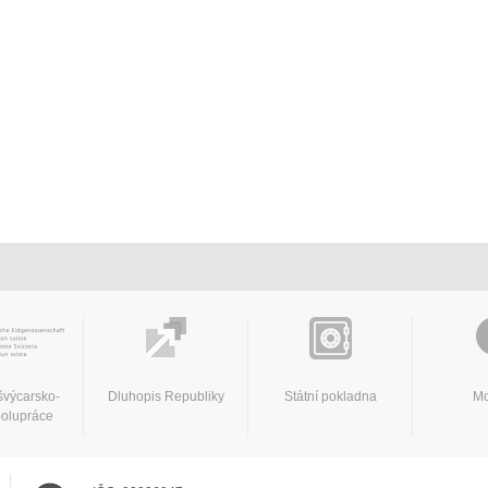
švýcarsko-
Dluhopis Republiky
Státní pokladna
Mo
polupráce