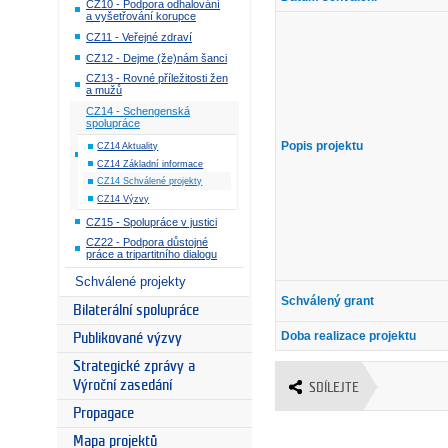
CZ10 - Podpora odhalování
a vyšetřování korupce
CZ11 - Veřejné zdraví
CZ12 - Dejme (že)nám šanci
CZ13 - Rovné příležitosti žen
a mužů
CZ14 - Schengenská
spolupráce
Popis projektu
CZ14 Aktuality
CZ14 Základní informace
CZ14 Schválené projekty
CZ14 Výzvy
CZ15 - Spolupráce v justici
CZ22 - Podpora důstojné
práce a tripartitního dialogu
Schválené projekty
Schválený grant
Bilaterální spolupráce
Doba realizace projektu
Publikované výzvy
Strategické zprávy a
Výroční zasedání
SDÍLEJTE
Propagace
Mapa projektů