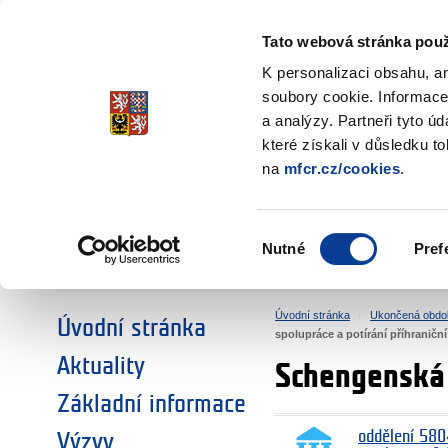
Ministerstvo financí
Česká republika
Tato webová stránka použ
Fondy EHP a No
K personalizaci obsahu, a
soubory cookie. Informace
a analýzy. Partneři tyto ú
►
ZVOLTE SI OBLAST:
které získali v důsledku t
na
mfcr.cz/cookies
.
VÝZKUM
VZDĚLÁVÁNÍ
Výběr
Nutné
Pref
SOCIÁLNÍ DIALOG
ŽIVOTNÍ PROSTŘEDÍ
souhlasu
Úvodní stránka
Ukončená obdo
Úvodní stránka
spolupráce a potírání příhraniční
Aktuality
Schengenská s
Základní informace
oddělení 580
Výzvy