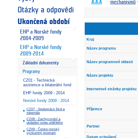
mechanismů
Otázky a odpovědi
Ukončená období
EHP a Norské fondy
2004-2009
Kraj
EHP a Norské fondy
Název programu
2009-2014
Název programové oblasti
Základní dokumenty
Programy
Název projektu
CZ01 - Technická
asistence a bilaterální fond
Internetové stránky projektu
EHP fondy 2009 - 2014
Norské fondy 2009 - 2014
Příjemce
CZ07 - Spolupráce škol a
stipendia
CZ08 - Zachycování a
ukládání oxidu uhličitého
Partner
CZ09 - Česko-norský
výzkumný program
Datum schválení