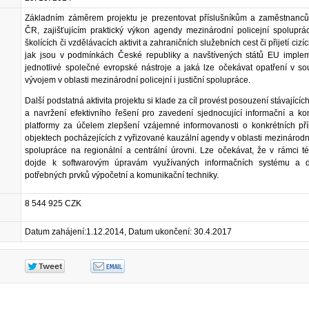
Základním záměrem projektu je prezentovat příslušníkům a zaměstnanců
ČR, zajišťujícím praktický výkon agendy mezinárodní policejní spoluprá
školících či vzdělávacích aktivit a zahraničních služebních cest či přijetí cizí
jak jsou v podmínkách České republiky a navštívených států EU imple
jednotlivé společné evropské nástroje a jaká lze očekávat opatření v sou
vývojem v oblasti mezinárodní policejní i justiční spolupráce.
Další podstatná aktivita projektu si klade za cíl provést posouzení stávajícíc
a navržení efektivního řešení pro zavedení sjednocující informační a k
platformy za účelem zlepšení vzájemné informovanosti o konkrétních př
objektech pocházejících z vyřizované kauzální agendy v oblasti mezinárodní
spolupráce na regionální a centrální úrovni. Lze očekávat, že v rámci tét
dojde k softwarovým úpravám využívaných informačních systému a 
potřebných prvků výpočetní a komunikační techniky.
8 544 925 CZK
Datum zahájení:1.12.2014, Datum ukončení: 30.4.2017