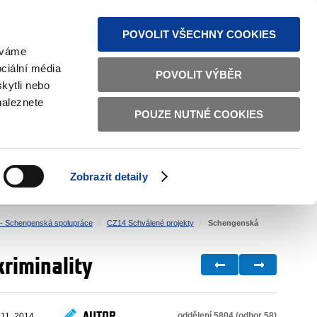
MAPA STRÁNEK
TEXTOVÁ VERZE
ČESKY
ENGLISH
POVOLIT VŠECHNY COOKIES
žíváme
ciální média
POVOLIT VÝBĚR
kytli nebo
naleznete
POUZE NUTNÉ COOKIES
ŘÁDNÁ SPRÁVA
OBČANSKÁ SPOLEČNOST
Zobrazit detaily
VNITŘNÍ VĚCI
BILATERÁLNÍ SPOLUPRÁCE
- Schengenská spolupráce
CZ14 Schválené projekty
Schengenská
riminality
AUTOR
oddělení 5804 (odbor 58)
 11. 2014