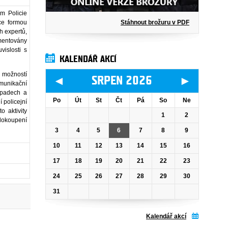
m Policie
Stáhnout brožuru v PDF
ce formou
ch expertů,
mentovány
vislosti s
KALENDÁŘ AKCÍ
h možností
◄
►
SRPEN 2026
omunikační
ípadech a
Po
Út
St
Čt
Pá
So
Ne
 policejní
o aktivity
1
2
dokoupení
3
4
5
6
7
8
9
10
11
12
13
14
15
16
17
18
19
20
21
22
23
24
25
26
27
28
29
30
31
Kalendář akcí