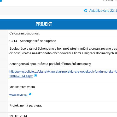
Aktualizováno 22. 
PROJEKT
Celostátní působnost
CZ14 - Schengenská spolupráce
Spolupráce v rámci Schengenu v boji proti přeshraniční a organizované tre
činnosti, včetně nezákonného obchodování s lidmi a migraci zločineckých s
Schengenská spolupráce a potírání příhraniční kriminality
http://www.policie.cz/clanek/kancelar-projektu-a-evropskych-fondu-norske-f
2009-2014.aspx
Ministerstvo vnitra
www.mvcr.cz
Projekt nemá partnera.
29. 10. 2014