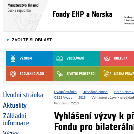
Ministerstvo financí
Česká republika
Fondy EHP a Norska
►
ZVOLTE SI OBLAST:
VÝZKUM
VZDĚLÁVÁNÍ
KULTURA
SOCIÁLNÍ DIALOG
ŽIVOTNÍ PROSTŘEDÍ
LIDSKÁ PRÁV
Úvodní stránka
Ukončená období
EHP a Norsk
Úvodní stránka
CZ13 Výzvy
2015
Vyhlášení výzvy k předklád
Programu CZ13
Aktuality
Vyhlášení výzvy k p
Základní
informace
Fondu pro bilaterál
Výzvy