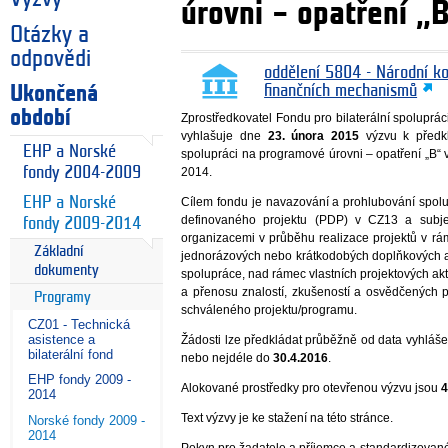
úrovni – opatření 
Otázky a
odpovědi
oddělení 5804 - Národní k
Ukončená
finančních mechanismů
období
Zprostředkovatel Fondu pro bilaterální spoluprá
vyhlašuje dne
23. února 2015
výzvu k předkl
EHP a Norské
spolupráci na programové úrovni – opatření „B
fondy 2004-2009
2014.
EHP a Norské
Cílem fondu je navazování a prohlubování spo
definovaného projektu (PDP) v CZ13 a subje
fondy 2009-2014
organizacemi v průběhu realizace projektů v r
Základní
jednorázových nebo krátkodobých doplňkových ak
dokumenty
spolupráce, nad rámec vlastních projektových akt
a přenosu znalostí, zkušeností a osvědčených p
Programy
schváleného projektu/programu.
CZ01 - Technická
asistence a
Žádosti lze předkládat průběžně od data vyhláš
bilaterální fond
nebo nejdéle do
30.4.2016
.
EHP fondy 2009 -
Alokované prostředky pro otevřenou výzvu jsou
4
2014
Text výzvy je ke stažení na této stránce.
Norské fondy 2009 -
2014