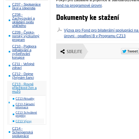
Pokyn pro žadatele a příjemce a standardizované 
CZ07 - Spolupráce
fond na programové úrovni
.
škol a stipendia
CZ08 -
Dokumenty ke stažení
Zachycování a
ukládání oxidu
uhličitého
Výzva pro Fond pro bilaterální spolupráci n
CZ09 - Česko-
úrovni - opatření B v Programu CZ13
norský výzkumný
program
CZ10 - Podpora
odhalování a
SDÍLEJTE
vyšetřování
korupce
CZ11 - Veřejné
zdraví
CZ12 - Dejme
(že)nám šanci
CZ13 - Rovné
příležitosti žen a
mužů
CZ13 Aktuality
CZ13 Základní
informace
CZ13 Schválené
projekty
CZ13 Výzvy
CZ14 -
Schengenská
spolupráce