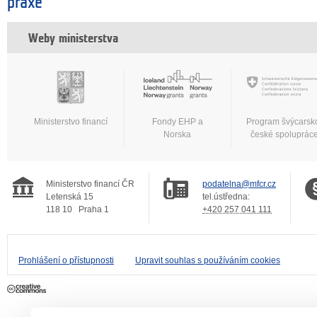
praxe
Weby ministerstva
Ministerstvo financí
Fondy EHP a
Program švýcarsk
Norska
české spoluprác
Ministerstvo financí ČR
podatelna@mfcr.cz
Letenská 15
tel.ústředna:
118 10
Praha 1
+420 257 041 111
Prohlášení o přístupnosti
Upravit souhlas s používáním cookies