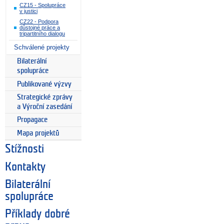
CZ15 - Spolupráce
v justici
CZ22 - Podpora
důstojné práce a
tripartitního dialogu
Schválené projekty
Bilaterální
spolupráce
Publikované výzvy
Strategické zprávy
a Výroční zasedání
Propagace
Mapa projektů
Stížnosti
Kontakty
Bilaterální
spolupráce
Příklady dobré