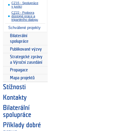
CZ15 - Spolupráce
v justici
CZ22 - Podpora
důstojné práce a
tripartitního dialogu
Schválené projekty
Bilaterální
spolupráce
Publikované výzvy
Strategické zprávy
a Výroční zasedání
Propagace
Mapa projektů
Stížnosti
Kontakty
Bilaterální
spolupráce
Příklady dobré