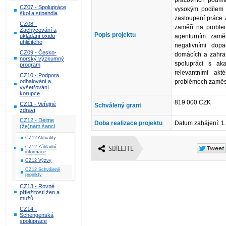
CZ07 - Spolupráce
vysokým podílem 
škol a stipendia
zastoupení práce 
CZ08 -
zaměří na proble
Zachycování a
Popis projektu
agenturním zamě
ukládání oxidu
uhličitého
negativními dopa
CZ09 - Česko-
domácích a zahran
norský výzkumný
spolupráci s ak
program
relevantními akt
CZ10 - Podpora
problémech zaměst
odhalování a
vyšetřování
korupce
819 000 CZK
CZ11 - Veřejné
Schválený grant
zdraví
CZ12 - Dejme
Doba realizace projektu
Datum zahájení: 1
(že)nám šanci
CZ12 Aktuality
CZ12 Základní
SDÍLEJTE
informace
CZ12 Výzvy
CZ12 Schválené
projekty
CZ13 - Rovné
příležitosti žen a
mužů
CZ14 -
Schengenská
spolupráce