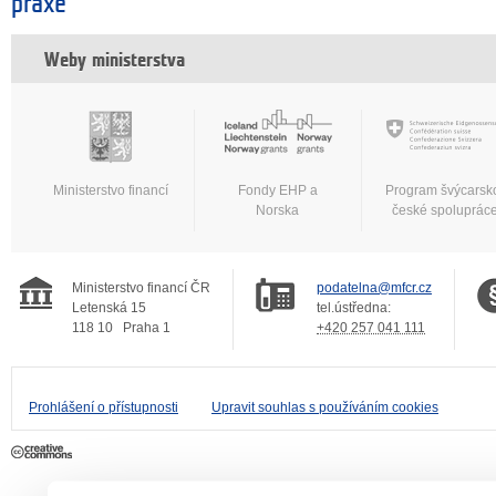
praxe
Weby ministerstva
Ministerstvo financí
Fondy EHP a
Program švýcarsk
Norska
české spoluprác
Ministerstvo financí ČR
podatelna@mfcr.cz
Letenská 15
tel.ústředna:
118 10
Praha 1
+420 257 041 111
Prohlášení o přístupnosti
Upravit souhlas s používáním cookies