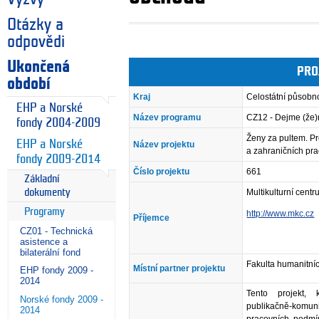
Otázky a
odpovědi
Ukončená
PRO
období
Kraj
Celostátní působn
EHP a Norské
Název programu
CZ12 - Dejme (že
fondy 2004-2009
Ženy za pultem. P
EHP a Norské
Název projektu
a zahraničních pr
fondy 2009-2014
Číslo projektu
661
Základní
Multikulturní centr
dokumenty
Programy
http://www.mkc.cz
Příjemce
CZ01 - Technická
asistence a
bilaterální fond
Fakulta humanitníc
Místní partner projektu
EHP fondy 2009 -
2014
Tento projekt,
Norské fondy 2009 -
publikačně-komun
2014
pracovních podmí