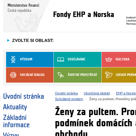
Ministerstvo financí
Česká republika
Fondy EHP a Norska
►
ZVOLTE SI OBLAST:
VÝZKUM
VZDĚLÁVÁNÍ
KULTURA
SOCIÁLNÍ DIALOG
ŽIVOTNÍ PROSTŘEDÍ
LIDSKÁ PRÁV
Úvodní stránka
Ukončená období
EHP a Norsk
Úvodní stránka
Schválené projekty
Ženy za pultem. Proměny pr
Aktuality
Ženy za pultem. Pro
Základní
podmínek domácích a
informace
obchodu
Výzvy