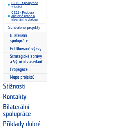
CZ15 - Spolupráce
v justici
CZ22 - Podpora
důstojné práce a
tripartitního dialogu
Schválené projekty
Bilaterální
spolupráce
Publikované výzvy
Strategické zprávy
a Výroční zasedání
Propagace
Mapa projektů
Stížnosti
Kontakty
Bilaterální
spolupráce
Příklady dobré