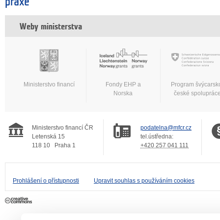
praxe
Weby ministerstva
Ministerstvo financí
Fondy EHP a
Program švýcarsk
Norska
české spoluprác
Ministerstvo financí ČR
podatelna@mfcr.cz
Letenská 15
tel.ústředna:
118 10
Praha 1
+420 257 041 111
Prohlášení o přístupnosti
Upravit souhlas s používáním cookies