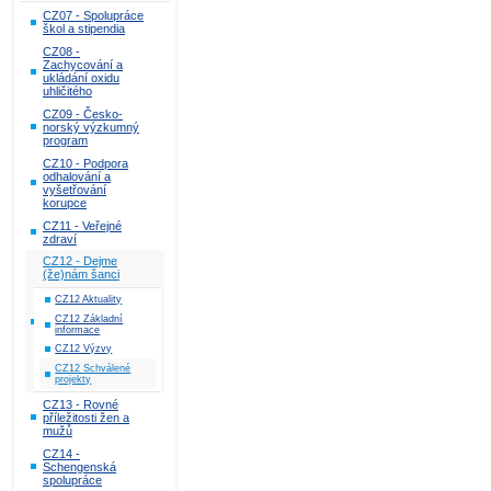
CZ07 - Spolupráce
škol a stipendia
CZ08 -
Zachycování a
ukládání oxidu
uhličitého
CZ09 - Česko-
norský výzkumný
program
CZ10 - Podpora
odhalování a
vyšetřování
korupce
CZ11 - Veřejné
zdraví
CZ12 - Dejme
(že)nám šanci
CZ12 Aktuality
CZ12 Základní
informace
CZ12 Výzvy
CZ12 Schválené
projekty
CZ13 - Rovné
příležitosti žen a
mužů
CZ14 -
Schengenská
spolupráce