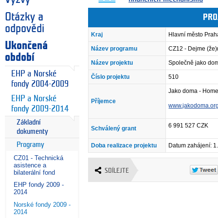
Otázky a
PRO
odpovědi
Kraj
Hlavní město Prah
Ukončená
Název programu
CZ12 - Dejme (že
období
Název projektu
Společně jako dom
EHP a Norské
Číslo projektu
510
fondy 2004-2009
Jako doma - Home
EHP a Norské
Příjemce
www.jakodoma.or
fondy 2009-2014
Základní
6 991 527 CZK
Schválený grant
dokumenty
Programy
Doba realizace projektu
Datum zahájení: 1
CZ01 - Technická
asistence a
SDÍLEJTE
bilaterální fond
EHP fondy 2009 -
2014
Norské fondy 2009 -
2014