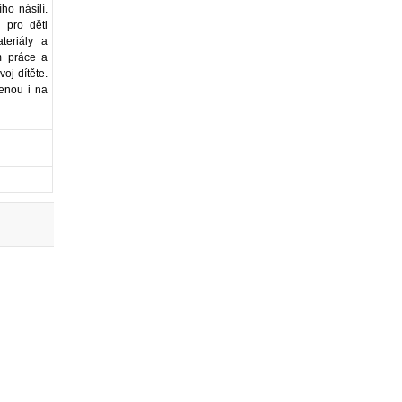
ho násilí.
 pro děti
teriály a
m práce a
oj dítěte.
enou i na