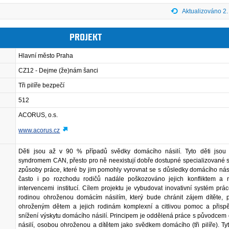
Aktualizováno 2.
PROJEKT
Hlavní město Praha
CZ12 - Dejme (že)nám šanci
Tři pilíře bezpečí
512
ACORUS, o.s.
www.acorus.cz
Děti jsou až v 90 % případů svědky domácího násilí. Tyto děti jsou
syndromem CAN, přesto pro ně neexistují dobře dostupné specializované s
způsoby práce, které by jim pomohly vyrovnat se s důsledky domácího násil
často i po rozchodu rodičů nadále poškozováno jejich konfliktem a ne
intervencemi institucí. Cílem projektu je vybudovat inovativní systém prá
rodinou ohroženou domácím násilím, který bude chránit zájem dítěte, p
ohroženým dětem a jejich rodinám komplexní a citlivou pomoc a přispě
snížení výskytu domácího násilí. Principem je oddělená práce s původce
násilí, osobou ohroženou a dítětem jako svědkem domácího (tři pilíře). Tyto 