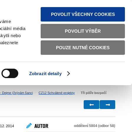
MAPA STRÁNEK
TEXTOVÁ VERZE
ČESKY
ENGLISH
POVOLIT VŠECHNY COOKIES
žíváme
ciální média
POVOLIT VÝBĚR
kytli nebo
naleznete
POUZE NUTNÉ COOKIES
ŘÁDNÁ SPRÁVA
OBČANSKÁ SPOLEČNOST
Zobrazit detaily
VNITŘNÍ VĚCI
BILATERÁLNÍ SPOLUPRÁCE
- Dejme (že)nám šanci
CZ12 Schválené projekty
Tři pilíře bezpečí
AUTOR
oddělení 5804 (odbor 58)
 12. 2014