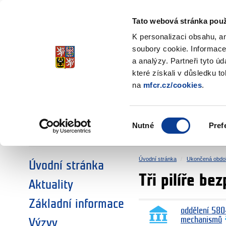
Ministerstvo financí
Česká republika
Tato webová stránka použ
Fondy EHP a No
K personalizaci obsahu, a
soubory cookie. Informace
a analýzy. Partneři tyto ú
►
ZVOLTE SI OBLAST:
které získali v důsledku t
na
mfcr.cz/cookies
.
VÝZKUM
VZDĚLÁVÁNÍ
Výběr
Nutné
Pref
SOCIÁLNÍ DIALOG
ŽIVOTNÍ PROSTŘEDÍ
souhlasu
Úvodní stránka
Ukončená obdo
Úvodní stránka
Tři pilíře bez
Aktuality
Základní informace
oddělení 580
mechanismů
Výzvy