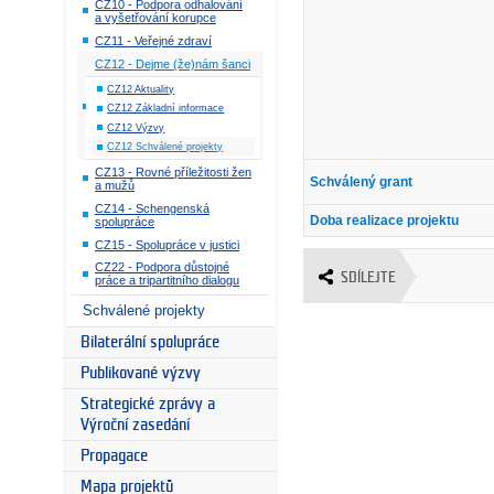
CZ10 - Podpora odhalování
a vyšetřování korupce
CZ11 - Veřejné zdraví
CZ12 - Dejme (že)nám šanci
CZ12 Aktuality
CZ12 Základní informace
CZ12 Výzvy
CZ12 Schválené projekty
CZ13 - Rovné příležitosti žen
Schválený grant
a mužů
CZ14 - Schengenská
Doba realizace projektu
spolupráce
CZ15 - Spolupráce v justici
CZ22 - Podpora důstojné
SDÍLEJTE
práce a tripartitního dialogu
Schválené projekty
Bilaterální spolupráce
Publikované výzvy
Strategické zprávy a
Výroční zasedání
Propagace
Mapa projektů