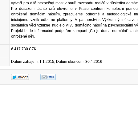
vytvoří pro dítě bezpečný most v bouři rozchodu rodičů v důsledku domácí
Pro dosažení těchto cílů otevřeme v Praze centrum komplexní pomoci
ohrožené domácím násilím, zpracujeme odborné a metodologické ma
iniciujeme vznik odborné platformy. V partnerství s Výzkumným ústave
sociálních věcí vznikne studie o vlivu domácího násilí na psychosociální výv
Projekt bude informačně podpořen kampaní „Co je doma normální“ zacíl
ohrožené děti.
6 417 730 CZK
Datum zahájení: 1.1.2015, Datum ukončení: 30.4.2016