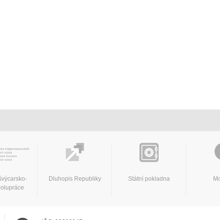
švýcarsko-
Dluhopis Republiky
Státní pokladna
Mo
polupráce