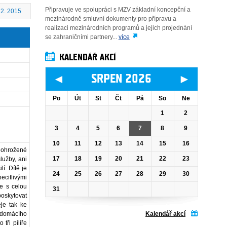
Připravuje ve spolupráci s MZV základní koncepční a
 2. 2015
mezinárodně smluvní dokumenty pro přípravu a
realizaci mezinárodních programů a jejich projednání
se zahraničními partnery...
více
KALENDÁŘ AKCÍ
◄
►
SRPEN 2026
Po
Út
St
Čt
Pá
So
Ne
1
2
3
4
5
6
7
8
9
10
11
12
13
14
15
16
 ohrožené
17
18
19
20
21
22
23
lužby, ani
í. Dítě je
24
25
26
27
28
29
30
citlivými
ce s celou
31
oskytovat
je tak ke
Kalendář akcí
m domácího
tři pilíře