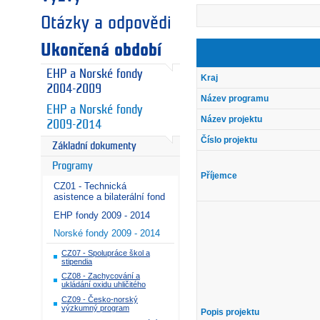
Otázky a odpovědi
Ukončená období
EHP a Norské fondy
Kraj
2004-2009
Název programu
EHP a Norské fondy
Název projektu
2009-2014
Číslo projektu
Základní dokumenty
Programy
Příjemce
CZ01 - Technická
asistence a bilaterální fond
EHP fondy 2009 - 2014
Norské fondy 2009 - 2014
CZ07 - Spolupráce škol a
stipendia
CZ08 - Zachycování a
ukládání oxidu uhličitého
CZ09 - Česko-norský
výzkumný program
Popis projektu