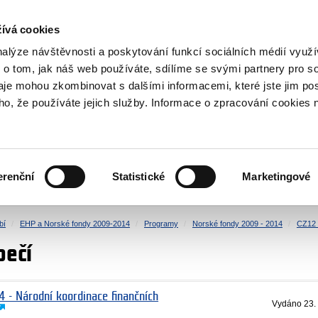
NOVINKY RSS
ívá cookies
rska
nalýze návštěvnosti a poskytování funkcí sociálních médií vyu
 o tom, jak náš web používáte, sdílíme se svými partnery pro so
daje mohou zkombinovat s dalšími informacemi, které jste jim pos
oho, že používáte jejich služby. Informace o zpracování cookies 
KULTURA
ZDRAVÍ
erenční
Statistické
Marketingové
LIDSKÁ PRÁVA
SPRAVEDLNOST
bí
EHP a Norské fondy 2009-2014
Programy
Norské fondy 2009 - 2014
CZ12 
pečí
4 - Národní koordinace finančních
Vydáno
23.