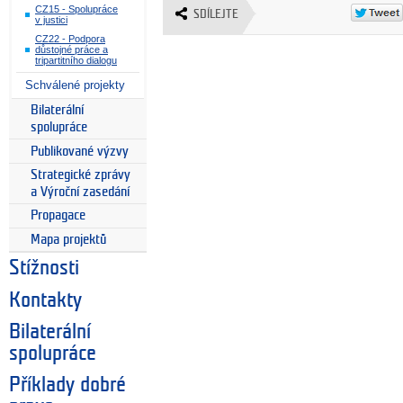
CZ15 - Spolupráce
SDÍLEJTE
v justici
CZ22 - Podpora
důstojné práce a
tripartitního dialogu
Schválené projekty
Bilaterální
spolupráce
Publikované výzvy
Strategické zprávy
a Výroční zasedání
Propagace
Mapa projektů
Stížnosti
Kontakty
Bilaterální
spolupráce
Příklady dobré