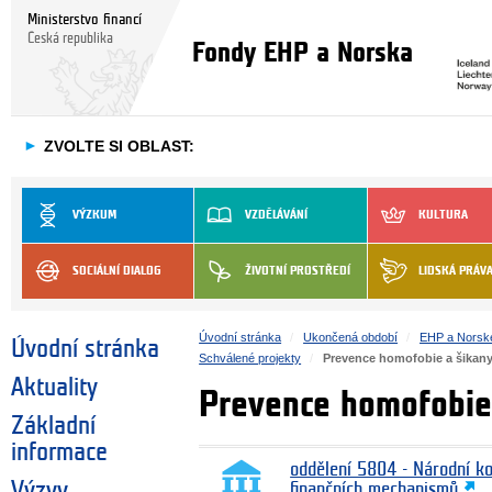
Ministerstvo financí
Česká republika
Fondy EHP a Norska
►
ZVOLTE SI OBLAST:
VÝZKUM
VZDĚLÁVÁNÍ
KULTURA
SOCIÁLNÍ DIALOG
ŽIVOTNÍ PROSTŘEDÍ
LIDSKÁ PRÁV
Úvodní stránka
Ukončená období
EHP a Norsk
Úvodní stránka
Schválené projekty
Prevence homofobie a šika
Aktuality
Prevence homofobie
Základní
informace
oddělení 5804 - Národní k
Výzvy
finančních mechanismů