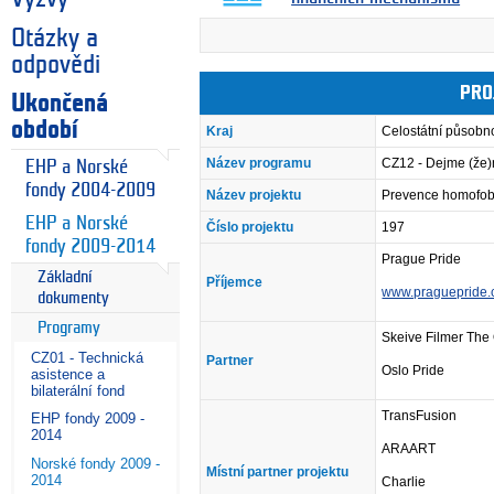
Otázky a
odpovědi
PRO
Ukončená
období
Kraj
Celostátní působn
Název programu
CZ12 - Dejme (že
EHP a Norské
fondy 2004-2009
Název projektu
Prevence homofob
EHP a Norské
Číslo projektu
197
fondy 2009-2014
Prague Pride
Základní
Příjemce
www.praguepride.
dokumenty
Programy
Skeive Filmer The 
CZ01 - Technická
Partner
Oslo Pride
asistence a
bilaterální fond
TransFusion
EHP fondy 2009 -
2014
ARAART
Norské fondy 2009 -
Místní partner projektu
2014
Charlie