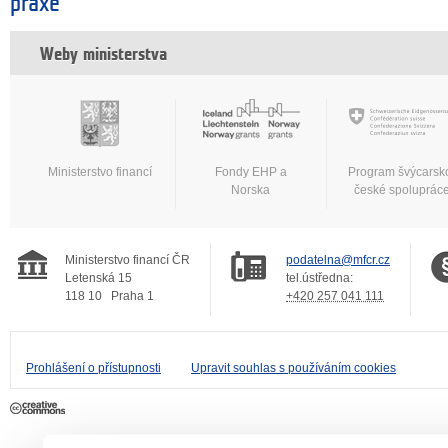
praxe
Weby ministerstva
Ministerstvo financí
Fondy EHP a
Program švýcarsk
Norska
české spoluprác
Ministerstvo financí ČR
podatelna@mfcr.cz
Letenská 15
tel.ústředna:
118 10
Praha 1
+420 257 041 111
Prohlášení o přístupnosti
Upravit souhlas s používáním cookies