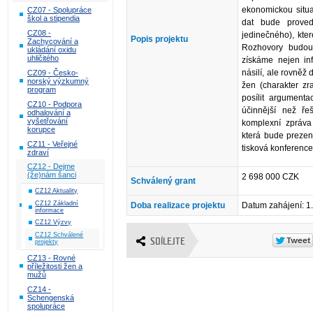
ekonomickou situa
CZ07 - Spolupráce
škol a stipendia
dat bude prove
CZ08 -
jedinečného), kte
Popis projektu
Zachycování a
Rozhovory budou
ukládání oxidu
uhličitého
získáme nejen i
násilí, ale rovněž 
CZ09 - Česko-
norský výzkumný
žen (charakter zr
program
posílit argumenta
CZ10 - Podpora
účinnější než ře
odhalování a
vyšetřování
komplexní zpráva 
korupce
která bude prezen
CZ11 - Veřejné
tisková konference,
zdraví
CZ12 - Dejme
(že)nám šanci
2 698 000 CZK
Schválený grant
CZ12 Aktuality
CZ12 Základní
Doba realizace projektu
Datum zahájení: 1
informace
CZ12 Výzvy
CZ12 Schválené
SDÍLEJTE
projekty
CZ13 - Rovné
příležitosti žen a
mužů
CZ14 -
Schengenská
spolupráce