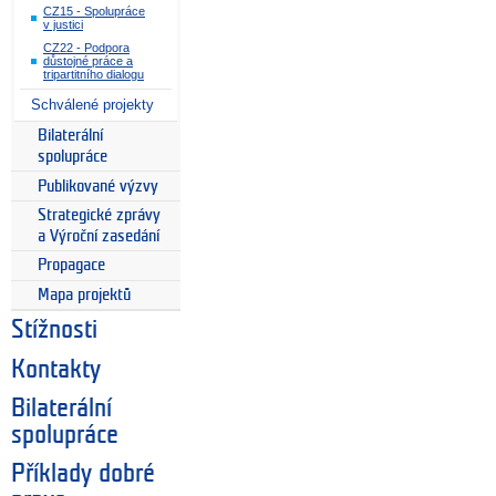
CZ15 - Spolupráce
v justici
CZ22 - Podpora
důstojné práce a
tripartitního dialogu
Schválené projekty
Bilaterální
spolupráce
Publikované výzvy
Strategické zprávy
a Výroční zasedání
Propagace
Mapa projektů
Stížnosti
Kontakty
Bilaterální
spolupráce
Příklady dobré