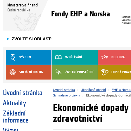
Ministerstvo financí
Česká republika
Fondy EHP a Norska
►
ZVOLTE SI OBLAST:
VÝZKUM
VZDĚLÁVÁNÍ
KULTURA
SOCIÁLNÍ DIALOG
ŽIVOTNÍ PROSTŘEDÍ
LIDSKÁ PRÁV
Úvodní stránka
Ukončená období
EHP a Norsk
Úvodní stránka
Schválené projekty
Ekonomické dopady domácího 
Aktuality
Ekonomické dopady d
Základní
zdravotnictví
informace
Výzvy