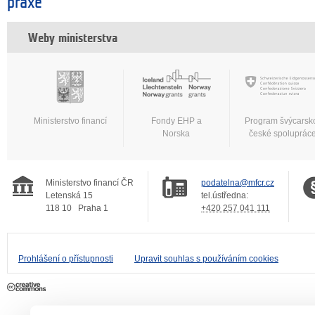
praxe
Weby ministerstva
Ministerstvo financí
Fondy EHP a
Program švýcarsk
Norska
české spoluprác
Ministerstvo financí ČR
podatelna@mfcr.cz
Letenská 15
tel.ústředna:
118 10
Praha 1
+420 257 041 111
Prohlášení o přístupnosti
Upravit souhlas s používáním cookies