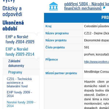
oddělení 5804 - Národní k
Otázky a
finančních mechanismů
odpovědi
PRO
Ukončená
Kraj
Celostátní působn
období
Název programu
CZ12 - Dejme (že
EHP a Norské
Název projektu
Ekonomické dopady 
fondy 2004-2009
Číslo projektu
591
EHP a Norské
fondy 2009-2014
proFem, konzultačn
Příjemce
Základní
http://www.profem.
dokumenty
MindBridge Consul
Programy
Místní partner projektu
CZ01 - Technická
Hlavním cílem pr
asistence a
domácího násilí na
bilaterální fond
dopady budou dány
EHP fondy 2009 -
obecně. Dalším z 
2014
dané téma a inici
Norské fondy 2009 -
monitorování, vyh
2014
dopadech domácíh