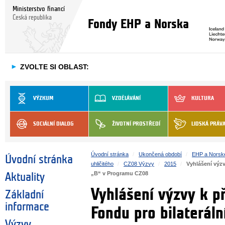
Ministerstvo financí
Česká republika
Fondy EHP a Norska
►
ZVOLTE SI OBLAST:
VÝZKUM
VZDĚLÁVÁNÍ
KULTURA
SOCIÁLNÍ DIALOG
ŽIVOTNÍ PROSTŘEDÍ
LIDSKÁ PRÁV
Úvodní stránka
Ukončená období
EHP a Norsk
Úvodní stránka
uhličitého
CZ08 Výzvy
2015
Vyhlášení výzv
„B“ v Programu CZ08
Aktuality
Vyhlášení výzvy k p
Základní
informace
Fondu pro bilaterál
Výzvy