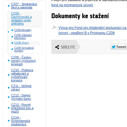
Pokyn pro žadatele a příjemce a standardizované 
CZ07 - Spolupráce
fond na programové úrovni
.
škol a stipendia
CZ08 -
Dokumenty ke stažení
Zachycování a
ukládání oxidu
uhličitého
Výzva pro Fond pro bilaterální spolupráci n
CZ08 Aktuality
úrovni - opatření B v Programu CZ08
CZ08 Základní
informace
CZ08 Výzvy
SDÍLEJTE
CZ08 Schválené
projekty
CZ09 - Česko-
norský výzkumný
program
CZ10 - Podpora
odhalování a
vyšetřování
korupce
CZ11 - Veřejné
zdraví
CZ12 - Dejme
(že)nám šanci
CZ13 - Rovné
příležitosti žen a
mužů
CZ14 -
Schengenská
spolupráce