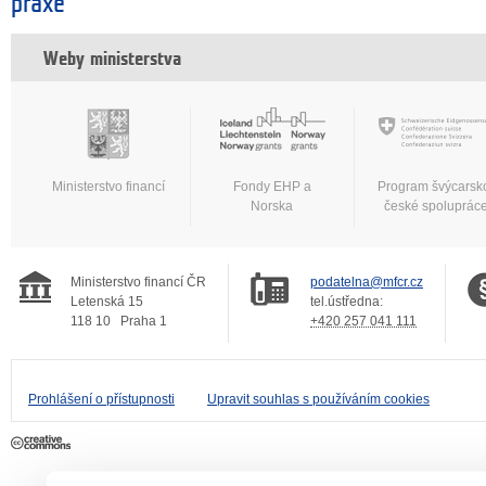
praxe
Weby ministerstva
Ministerstvo financí
Fondy EHP a
Program švýcarsk
Norska
české spoluprác
Ministerstvo financí ČR
podatelna@mfcr.cz
Letenská 15
tel.ústředna:
118 10
Praha 1
+420 257 041 111
Prohlášení o přístupnosti
Upravit souhlas s používáním cookies