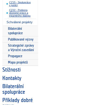
CZ15 - Spolupráce
v justici
CZ22 - Podpora
důstojné práce a
tripartitního dialogu
Schválené projekty
Bilaterální
spolupráce
Publikované výzvy
Strategické zprávy
a Výroční zasedání
Propagace
Mapa projektů
Stížnosti
Kontakty
Bilaterální
spolupráce
Příklady dobré