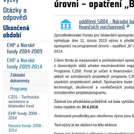
úrovni – opatření 
Otázky a
odpovědi
oddělení 5804 - Národní k
Ukončená
finančních mechanismů
období
Zprostředkovatel Fondu pro bilaterální spoluprá
vyhlašuje dne 11. února 2015 výzvu k předkl
EHP a Norské
spolupráci na programové úrovni – opatření „B
fondy 2004-2009
2014.
EHP a Norské
Cílem fondu je navazování a prohlubování spolu
z donorských států a/nebo mezinárodními orga
fondy 2009-2014
Programu CZ08. Fond je určen k financování
Základní
aktivit ve schválených projektech programu CZ
dokumenty
vlastních projektových aktivit. Spolupráce bude
technologií, zkušeností a osvědčených postu
Programy
schváleného projektu/programu.
CZ01 - Technická
asistence a
Žádosti lze předkládat průběžně od data vyhláš
bilaterální fond
nebo nejdéle do
30.4.2016
.
EHP fondy 2009 -
Alokované prostředky pro otevřenou výzvu jsou
1
2014
Text výzvy je ke stažení na této stránce.
Norské fondy 2009 -
2014