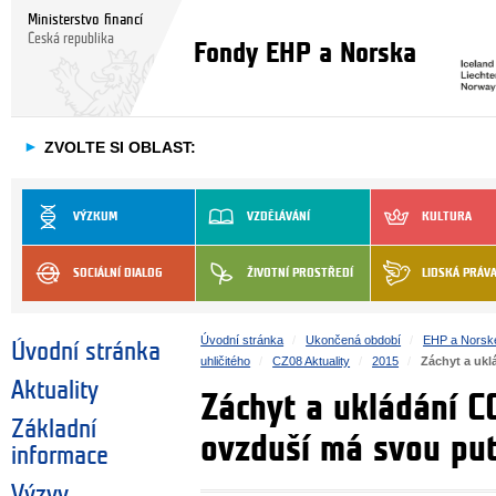
Ministerstvo financí
Česká republika
Fondy EHP a Norska
►
ZVOLTE SI OBLAST:
VÝZKUM
VZDĚLÁVÁNÍ
KULTURA
SOCIÁLNÍ DIALOG
ŽIVOTNÍ PROSTŘEDÍ
LIDSKÁ PRÁV
Úvodní stránka
Ukončená období
EHP a Norsk
Úvodní stránka
uhličitého
CZ08 Aktuality
2015
Záchyt a ukl
Aktuality
Záchyt a ukládání C
Základní
ovzduší má svou put
informace
Výzvy