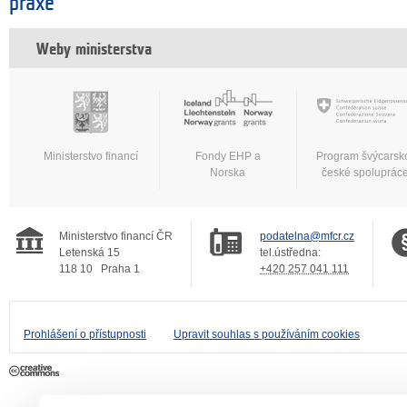
praxe
Weby ministerstva
Ministerstvo financí
Fondy EHP a
Program švýcarsk
Norska
české spoluprác
Ministerstvo financí ČR
podatelna@mfcr.cz
Letenská 15
tel.ústředna:
118 10
Praha 1
+420 257 041 111
Prohlášení o přístupnosti
Upravit souhlas s používáním cookies