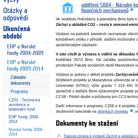
oddělení 5804 - Národní k
Otázky a
finančních mechanismů
odpovědi
Ve vestibulu Hvězdárny a planetária Brno byla k
Záchyt a ukládání CO2 – cesta k omezení emisí
Ukončená
Výstava na patnácti panelech seznamuje všech
období
koloběhem uhlíku v přírodě, dalšími možnostmi o
společenskými otázkami.
EHP a Norské
fondy 2004-2009
V tuto chvíli je výstava k vidění na děkanátu
Kotlářská 267/2 Brno. Od začátku podzimníh
EHP a Norské
prostorách Fakulty sociálních studií Masarykovi un
fondy 2009-2014
Výstava je jednou z aktivit projektu
Zachycování 
Základní
(řešitelem projektu je Masarykova univerzita ve 
dokumenty
Universitet (NTNU); výše grantu 7 224 491 Kč
společně s dalšími třemi výzkumnými projekty
Programy
CZ 08 - Pilotní studie a průzkumy pro CCS technol
CZ01 - Technická
asistence a
Další informace k programu CZ08 a k projektu 
bilaterální fond
zkušeností naleznete na
stránkách projektu
, 
EHP fondy 2009 -
2014
Dokumenty ke stažení
Norské fondy 2009 -
2014
Tisková zpráva k výstavě Záchyt a ukládání