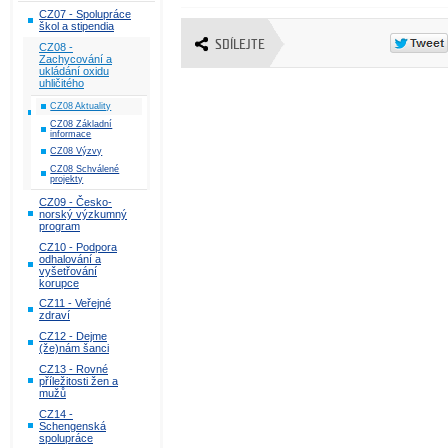
CZ07 - Spolupráce
škol a stipendia
SDÍLEJTE
CZ08 -
Zachycování a
ukládání oxidu
uhličitého
CZ08 Aktuality
CZ08 Základní
informace
CZ08 Výzvy
CZ08 Schválené
projekty
CZ09 - Česko-
norský výzkumný
program
CZ10 - Podpora
odhalování a
vyšetřování
korupce
CZ11 - Veřejné
zdraví
CZ12 - Dejme
(že)nám šanci
CZ13 - Rovné
příležitosti žen a
mužů
CZ14 -
Schengenská
spolupráce