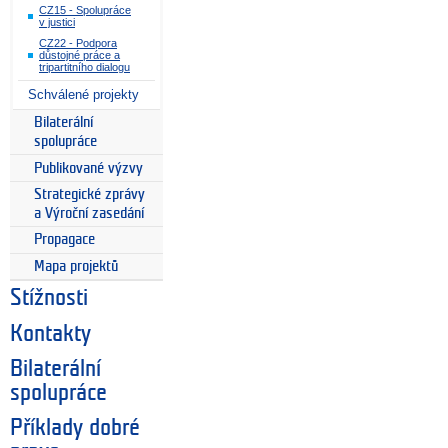
CZ15 - Spolupráce
v justici
CZ22 - Podpora
důstojné práce a
tripartitního dialogu
Schválené projekty
Bilaterální
spolupráce
Publikované výzvy
Strategické zprávy
a Výroční zasedání
Propagace
Mapa projektů
Stížnosti
Kontakty
Bilaterální
spolupráce
Příklady dobré